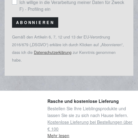
Ich willige in die Verarbeitung meiner Daten für Zweck
F) - Profiling ein
ABONNIEREN
Gemäß den Artikeln 6, 7, 12 und 13 der EU-Verordnung
2016/679 („DSGVO“) erkläre ich durch Klicken auf „Abonnieren“,
dass ich die
Datenschutzerklärung
zur Kenntnis genommen
habe.
Rasche und kostenlose Lieferung
Bestellen Sie Ihre Lieblingsprodukte und
lassen Sie sie zu sich nach Hause liefern.
Kostenlose Lieferung bei Bestellungen über
€ 100
Mehr lesen