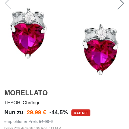
MORELLATO
TESORI Ohrringe
Nun zu
29,99 €
-44,5%
RABATT
empfohlener Preis
54,00 €
**
Bester Preis der letzten 30 Tage
: 29,99 €