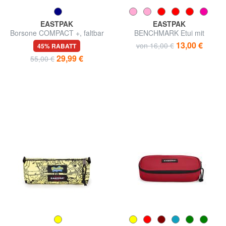
EASTPAK
EASTPAK
Borsone COMPACT +, faltbar
BENCHMARK Etui mit
Reißverschluss
13,00 €
von 16,00 €
45% RABATT
29,99 €
55,00 €