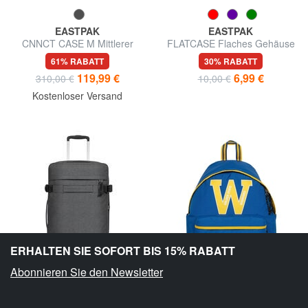
EASTPAK
EASTPAK
CNNCT CASE M Mittlerer
FLATCASE Flaches Gehäuse
Trolley
61% RABATT
30% RABATT
119,99 €
6,99 €
310,00 €
10,00 €
Kostenloser Versand
ERHALTEN SIE SOFORT BIS 15% RABATT
Abonnieren Sie den Newsletter