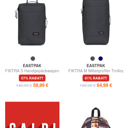
EASTPAK
EASTPAK
FIKTRA S Handgepäckwagen
FIKTRA M Mittelgroßer Trolley
57% RABATT
61% RABATT
59,99 €
64,99 €
140,00 €
165,00 €