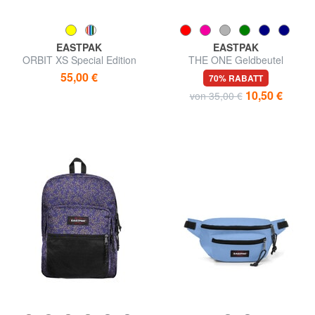
EASTPAK
EASTPAK
ORBIT XS Special Edition
THE ONE Geldbeutel
Kleiner Rucksack
55,00 €
70% RABATT
10,50 €
von 35,00 €