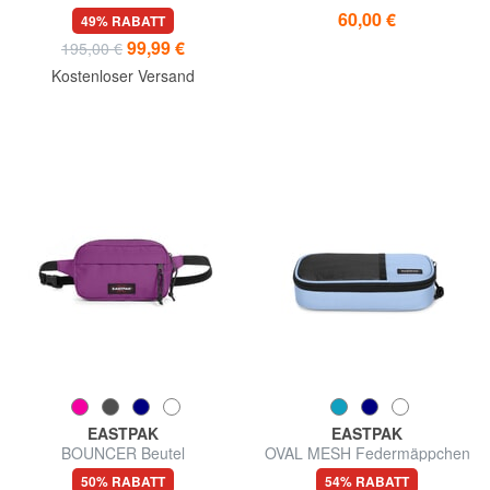
Mittelgroßer Trolley
Rucksack für PC13"
60,00 €
49% RABATT
99,99 €
195,00 €
Kostenloser Versand
EASTPAK
EASTPAK
BOUNCER Beutel
OVAL MESH Federmäppchen
50% RABATT
54% RABATT