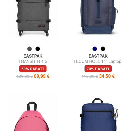
EASTPAK
EASTPAK
TRANSIT R 4 S
TECUM ROLL 14" Laptop-
Handgepäckwagen
Rucksack
50% RABATT
70% RABATT
89,99 €
34,50 €
180,00 €
115,00 €