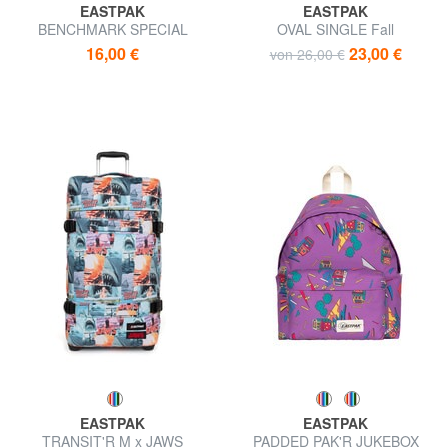
EASTPAK
EASTPAK
BENCHMARK SPECIAL
OVAL SINGLE Fall
EDITION Federmäppchen
16,00 €
23,00 €
von 26,00 €
EASTPAK
EASTPAK
TRANSIT'R M x JAWS
PADDED PAK'R JUKEBOX