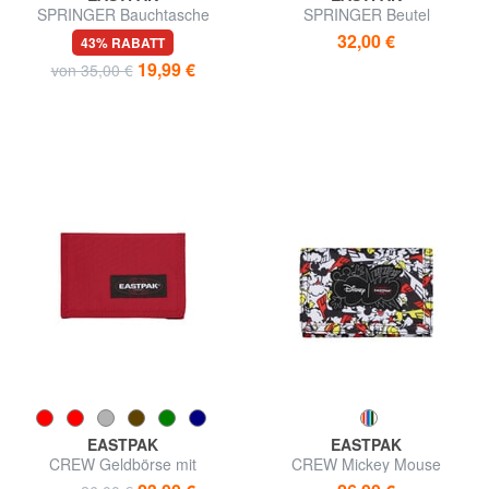
SPRINGER Bauchtasche
SPRINGER Beutel
32,00 €
43% RABATT
19,99 €
von 35,00 €
EASTPAK
EASTPAK
CREW Geldbörse mit
CREW Mickey Mouse
Klettverschluss
Geldbörse in Sonderedition