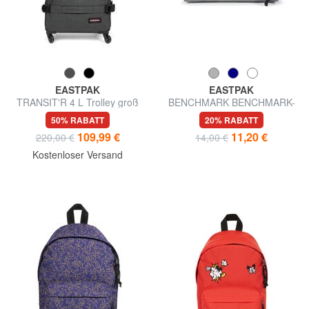
EASTPAK
EASTPAK
TRANSIT'R 4 L Trolley groß
BENCHMARK BENCHMARK-
Fall
50% RABATT
20% RABATT
109,99 €
11,20 €
220,00 €
14,00 €
Kostenloser Versand