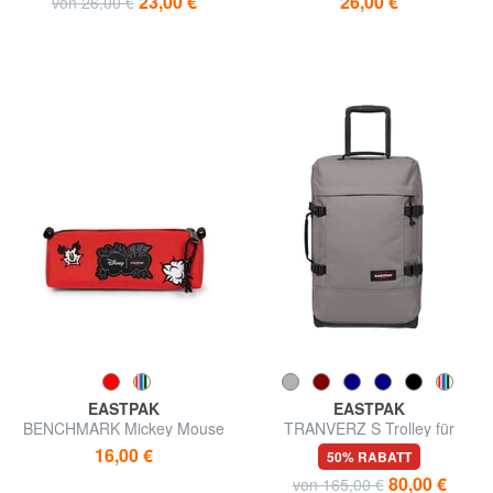
23,00 €
26,00 €
von 26,00 €
EASTPAK
EASTPAK
BENCHMARK Mickey Mouse
TRANVERZ S Trolley für
Federmäppchen
Handgepäck
16,00 €
50% RABATT
80,00 €
von 165,00 €