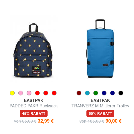
EASTPAK
EASTPAK
PADDED PAKR Rucksack
TRANVERZ M Mittlerer Trolley
45% RABATT
50% RABATT
32,99 €
90,00 €
von 85,00 €
von 185,00 €