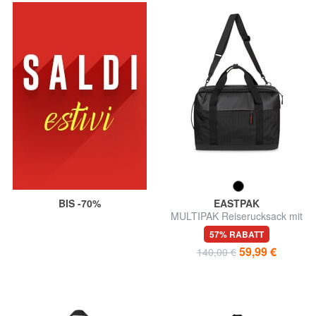
BIS -70%
EASTPAK
MULTIPAK Reiserucksack mit
Schultergurt
57% RABATT
59,99 €
140,00 €