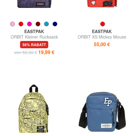
EASTPAK
EASTPAK
ORBIT Kleiner Rucksack
ORBIT XS Mickey Mouse
Kleiner Rucksack
55,00 €
56% RABATT
19,99 €
von 50,00 €