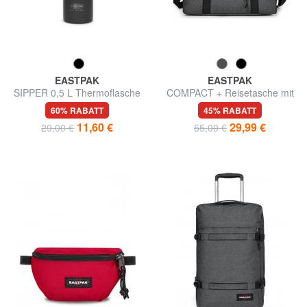
EASTPAK
EASTPAK
SIPPER 0,5 L Thermoflasche
COMPACT + Reisetasche mit
Schultergurt
60% RABATT
45% RABATT
11,60 €
29,99 €
29,00 €
55,00 €