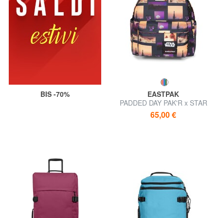
BIS -70%
EASTPAK
PADDED DAY PAK'R x STAR
WARS 14" Laptop-Rucksack
65,00 €