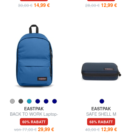
14,99 €
12,99 €
30,00 €
28,00 €
EASTPAK
EASTPAK
BACK TO WORK Laptop-
SAFE SHELL M
Rucksack 15 "
Federmäppchen
60% RABATT
68% RABATT
29,99 €
12,99 €
von 77,00 €
40,00 €