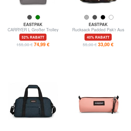
EASTPAK
EASTPAK
CARRYER L Großer Trolley
Rucksack Padded Pak'r Aus
Nylon
52% RABATT
40% RABATT
74,99 €
33,00 €
155,00 €
55,00 €