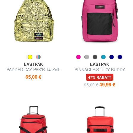
EASTPAK
EASTPAK
PADDED DAY PAK'R 14-Zoll-
PINNACLE STUDY BUDDY
Laptop-Rucksack
Rucksack mit 15,6"-
65,00 €
47% RABATT
Laptophalterung
49,99 €
95,00 €