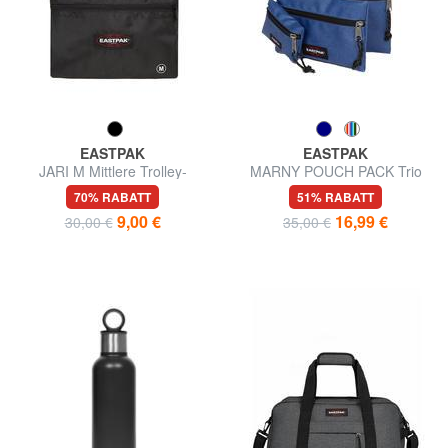
EASTPAK
EASTPAK
JARI M Mittlere Trolley-
MARNY POUCH PACK Trio
Abdeckung
von Beuteln bringt alles
70% RABATT
51% RABATT
9,00 €
16,99 €
30,00 €
35,00 €