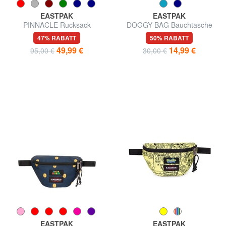
EASTPAK
EASTPAK
PINNACLE Rucksack
DOGGY BAG Bauchtasche
47% RABATT
50% RABATT
49,99 €
14,99 €
95,00 €
30,00 €
EASTPAK
EASTPAK