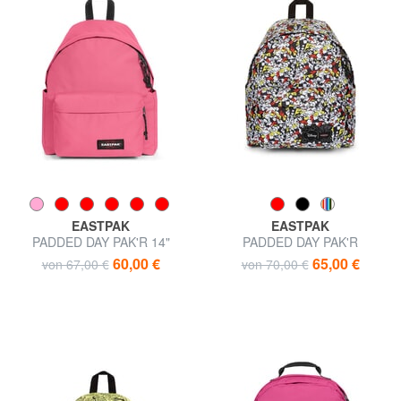
EASTPAK
EASTPAK
PADDED DAY PAK'R 14"
PADDED DAY PAK'R
Laptop-Rucksack
Rucksack mit Mickey-Mouse-
60,00 €
65,00 €
von 67,00 €
von 70,00 €
Print