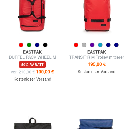
EASTPAK
EASTPAK
DUFFEL PACK WHEEL M
TRANSIT'R M Trolley mittlerer
Mittelgroßer
Größe
195,00 €
50% RABATT
wasserabweisender
100,00 €
Kostenloser Versand
von 210,00 €
Reisetaschen-Trolley
Kostenloser Versand