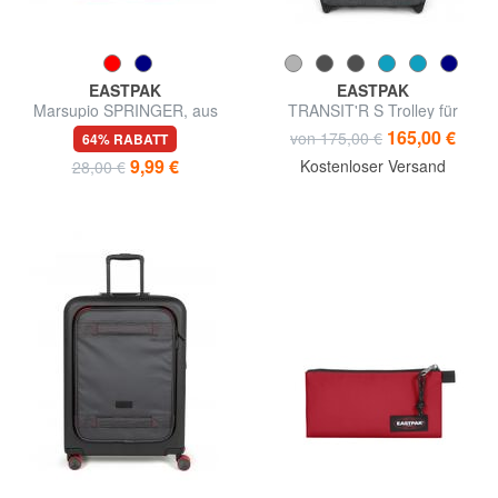
EASTPAK
EASTPAK
Marsupio SPRINGER, aus
TRANSIT'R S Trolley für
Nylon
Handgepäck
165,00 €
von 175,00 €
64% RABATT
9,99 €
Kostenloser Versand
28,00 €