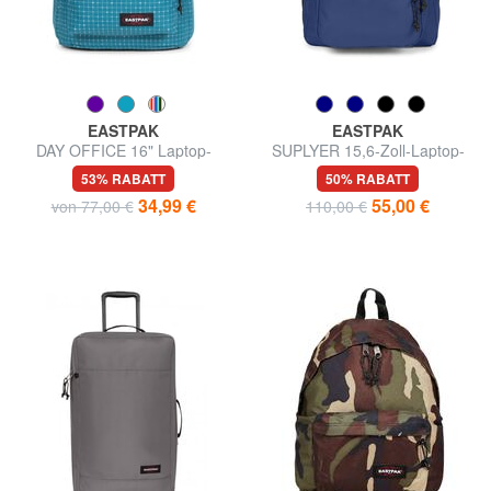
EASTPAK
EASTPAK
DAY OFFICE 16" Laptop-
SUPLYER 15,6-Zoll-Laptop-
Rucksack
Rucksack
53% RABATT
50% RABATT
34,99 €
55,00 €
von 77,00 €
110,00 €