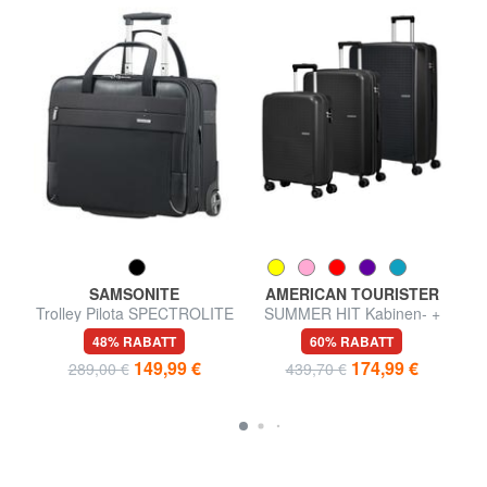
SAMSONITE
AMERICAN TOURISTER
Trolley Pilota SPECTROLITE
SUMMER HIT Kabinen- +
2.0, 17,3 "PC-Anschluss
Mittel- + Groß-Trolley-Set
48% RABATT
60% RABATT
149,99 €
174,99 €
289,00 €
439,70 €