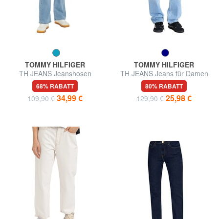
TOMMY HILFIGER
TOMMY HILFIGER
TH JEANS Jeanshosen
TH JEANS Jeans für Damen
68% RABATT
80% RABATT
34,99 €
25,98 €
109,90 €
129,90 €