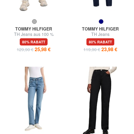
TOMMY HILFIGER
TOMMY HILFIGER
TH Jeans aus 100 %
TH Jeans
Baumwolle
80% RABATT
80% RABATT
25,98 €
23,98 €
129,90 €
119,90 €