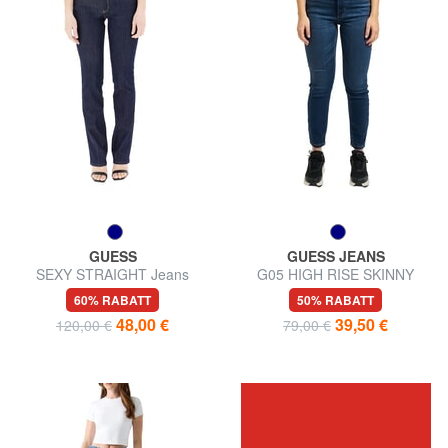
GUESS
GUESS JEANS
SEXY STRAIGHT Jeans
G05 HIGH RISE SKINNY
Jeans
60% RABATT
50% RABATT
48,00 €
39,50 €
120,00 €
79,00 €