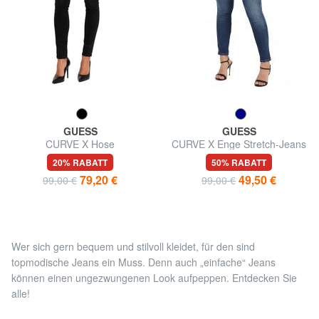
GUESS
GUESS
CURVE X Hose
CURVE X Enge Stretch-Jeans
20% RABATT
50% RABATT
79,20 €
49,50 €
99,00 €
99,00 €
Wer sich gern bequem und stilvoll kleidet, für den sind
topmodische Jeans ein Muss. Denn auch „einfache“ Jeans
können einen ungezwungenen Look aufpeppen. Entdecken Sie
alle!