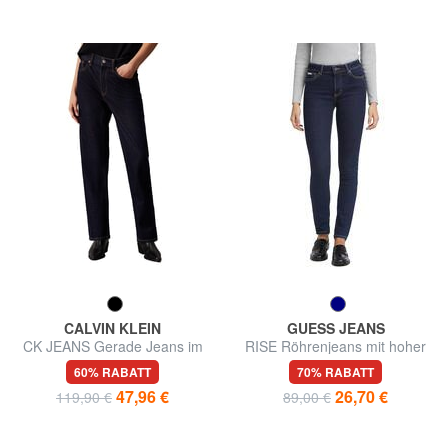
CALVIN KLEIN
GUESS JEANS
CK JEANS Gerade Jeans im
RISE Röhrenjeans mit hoher
Stil der 90er
Taille
60% RABATT
70% RABATT
47,96 €
26,70 €
119,90 €
89,00 €