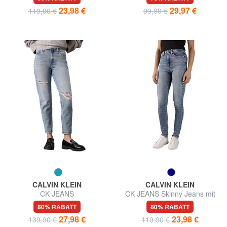
23,98 €
29,97 €
119,90 €
99,90 €
CALVIN KLEIN
CALVIN KLEIN
CK JEANS
CK JEANS Skinny Jeans mit
hoher Taille
80% RABATT
80% RABATT
27,98 €
23,98 €
139,90 €
119,90 €