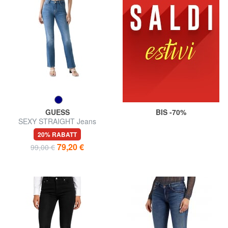
GUESS
BIS -70%
SEXY STRAIGHT Jeans
20% RABATT
79,20 €
99,00 €