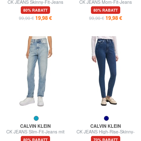
CK JEANS Skinny-Fit-Jeans
CK JEANS Mom-Fit-Jeans
mit mittlerer Leibhöhe
80% RABATT
80% RABATT
19,98 €
19,98 €
99,90 €
99,90 €
CALVIN KLEIN
CALVIN KLEIN
CK JEANS Slim-Fit-Jeans mit
CK JEANS High-Rise-Skinny-
geradem Schnitt
Jeans
80% RABATT
70% RABATT