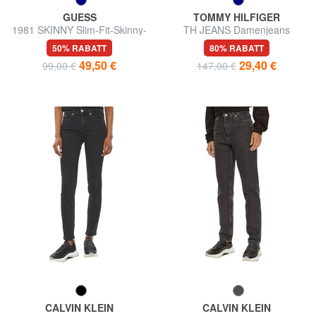
GUESS
TOMMY HILFIGER
1981 SKINNY Slim-Fit-Skinny-
TH JEANS Damenjeans
Jeans
50% RABATT
80% RABATT
49,50 €
29,40 €
99,00 €
147,00 €
CALVIN KLEIN
CALVIN KLEIN