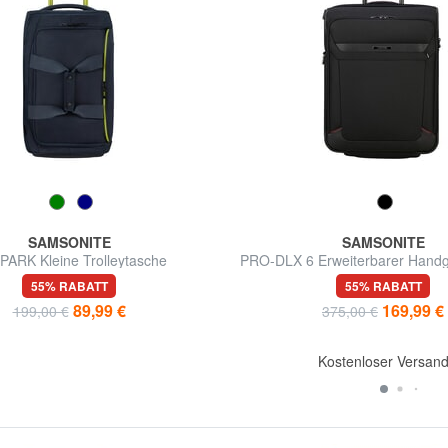
SAMSONITE
SAMSONITE
ARK Kleine Trolleytasche
PRO-DLX 6 Erweiterbarer Handg
55% RABATT
55% RABATT
89,99 €
169,99 €
199,00 €
375,00 €
Kostenloser Versan