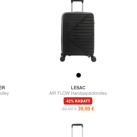
ER
LESAC
olley
AIR FLOW Handgepäcktrolley
42% RABATT
39,99 €
69,00 €