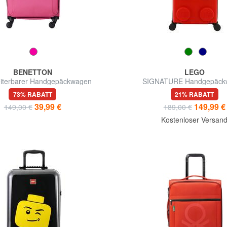
BENETTON
LEGO
iterbarer Handgepäckwagen
SIGNATURE Handgepäck
73% RABATT
21% RABATT
39,99 €
149,99 €
149,00 €
189,00 €
Kostenloser Versan