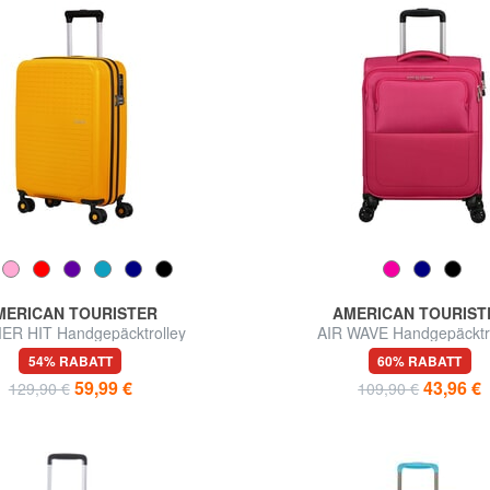
MERICAN TOURISTER
AMERICAN TOURIST
R HIT Handgepäcktrolley
AIR WAVE Handgepäcktr
54% RABATT
60% RABATT
59,99 €
43,96 €
129,90 €
109,90 €