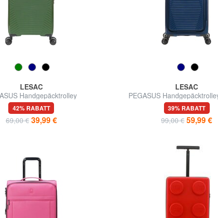
LESAC
LESAC
ASUS Handgepäcktrolley
PEGASUS Handgepäcktrolley
Halterung
42% RABATT
39% RABATT
39,99 €
59,99 €
69,00 €
99,00 €