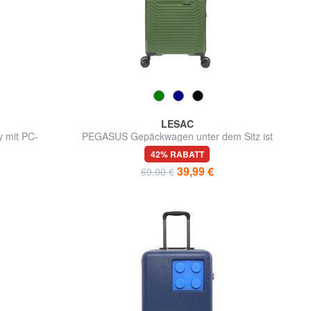
LESAC
 mit PC-
PEGASUS Gepäckwagen unter dem Sitz ist
bei Easyjet in Ordnung.
42% RABATT
39,99 €
69,00 €