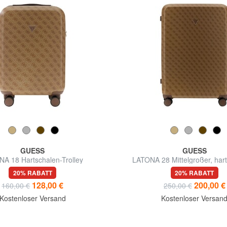
GUESS
GUESS
A 18 Hartschalen-Trolley
LATONA 28 Mittelgroßer, hart
20% RABATT
20% RABATT
128,00 €
200,00 €
160,00 €
250,00 €
Kostenloser Versand
Kostenloser Versan