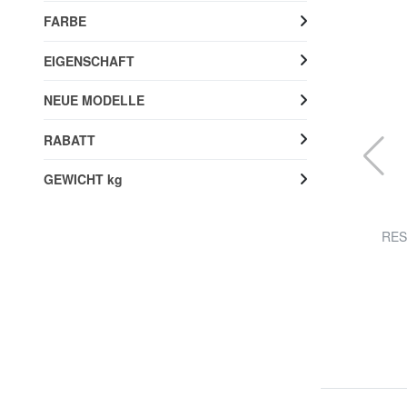
FARBE
EIGENSCHAFT
NEUE MODELLE
RABATT
GEWICHT kg
DELSEY
it
CLAVEL MR Handgepäckwagen
RESP
60% RABATT
79,99 €
199,00 €