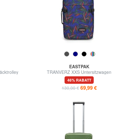
EASTPAK
ktrolley
TRANVERZ XXS Untersitzwagen
46% RABATT
69,99 €
130,00 €