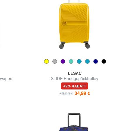
LESAC
kwagen
SLIDE Handgepäcktrolley
49% RABATT
34,99 €
69,00 €