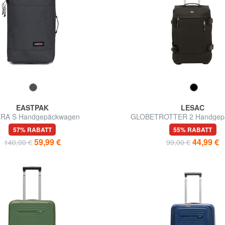
EASTPAK
LESAC
TRA S Handgepäckwagen
GLOBETROTTER 2 Handgepäc
57% RABATT
55% RABATT
59,99 €
44,99 €
140,00 €
99,00 €