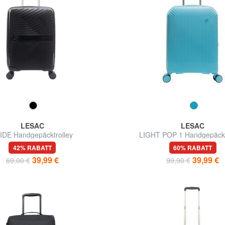
LESAC
LESAC
IDE Handgepäcktrolley
LIGHT POP 1 Handgepäc
42% RABATT
60% RABATT
39,99 €
39,99 €
69,00 €
99,90 €