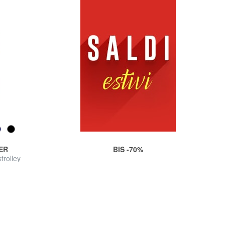
ER
BIS -70%
rolley