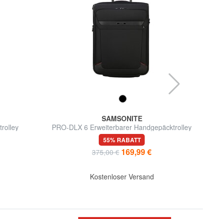
SAMSONITE
olley
PRO-DLX 6 Erweiterbarer Handgepäcktrolley
55% RABATT
169,99 €
375,00 €
d
Kostenloser Versand