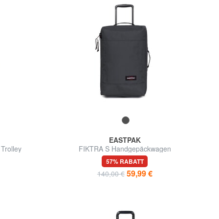
EASTPAK
Trolley
FIKTRA S Handgepäckwagen
57% RABATT
59,99 €
140,00 €