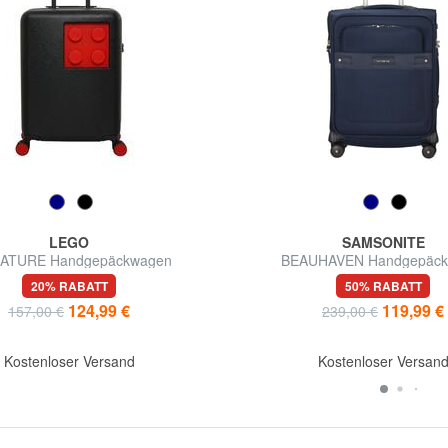
LEGO
SAMSONITE
ATURE Handgepäckwagen
BEAUHAVEN Handgepäcktr
20% RABATT
50% RABATT
124,99 €
119,99 €
157,00 €
239,00 €
Kostenloser Versand
Kostenloser Versan