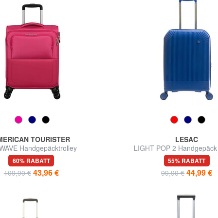
MERICAN TOURISTER
LESAC
WAVE Handgepäcktrolley
LIGHT POP 2 Handgepäck 
60% RABATT
55% RABATT
43,96 €
44,99 €
109,90 €
99,90 €