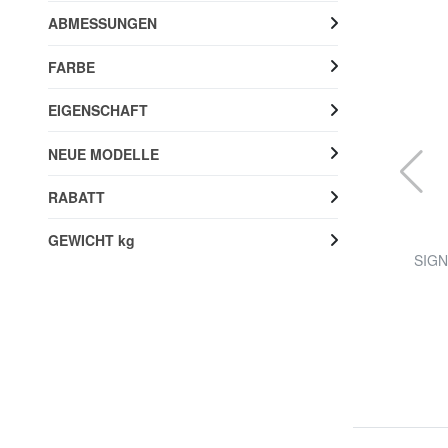
ABMESSUNGEN
FARBE
EIGENSCHAFT
NEUE MODELLE
RABATT
GEWICHT kg
AMERICAN TOURISTER
gen
AIRCONIC Handgepäck-Trolley, 15,6" PC-
SIGN
Halterung
53% RABATT
79,99 €
169,90 €