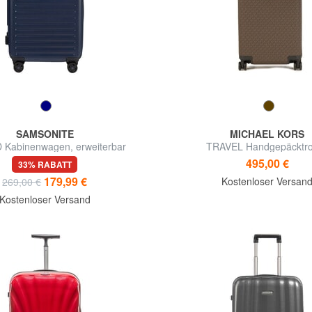
SAMSONITE
MICHAEL KORS
Kabinenwagen, erweiterbar
TRAVEL Handgepäcktro
495,00 €
33% RABATT
179,99 €
Kostenloser Versan
269,00 €
Kostenloser Versand