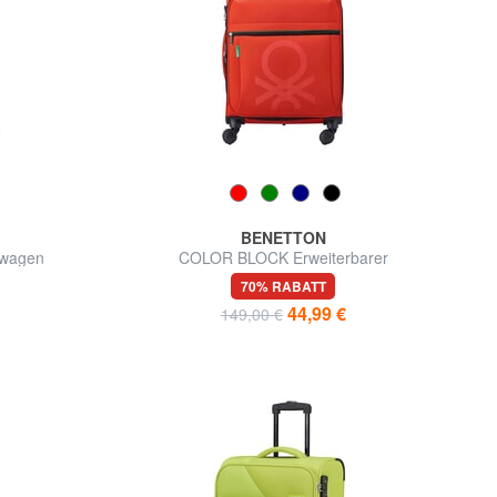
BENETTON
kwagen
COLOR BLOCK Erweiterbarer
Handgepäckwagen
70% RABATT
44,99 €
149,00 €
d