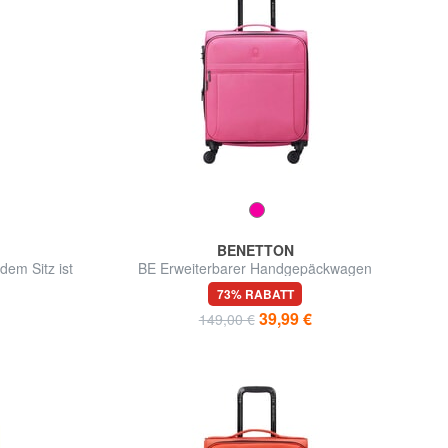
BENETTON
em Sitz ist
BE Erweiterbarer Handgepäckwagen
g.
73% RABATT
39,99 €
149,00 €