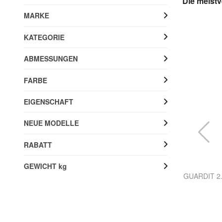
Die meistv
MARKE
KATEGORIE
ABMESSUNGEN
FARBE
EIGENSCHAFT
NEUE MODELLE
RABATT
GEWICHT kg
TUCANO
mit
WORK OUT 13" Laptop-Aktentasche
GUARDIT 2.
55% RABATT
19,99 €
44,90 €