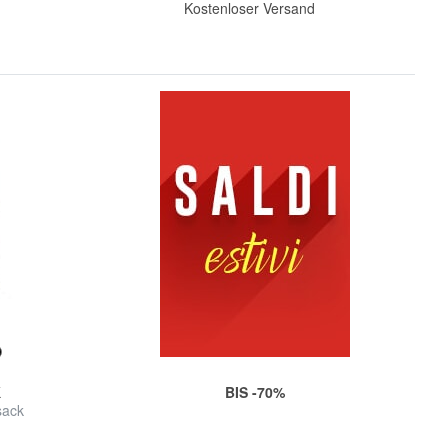
d
Kostenloser Versand
K
BIS -70%
sack