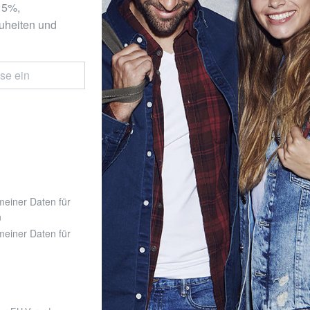
 15%,
uheiten und
 meiner Daten für
n
 meiner Daten für