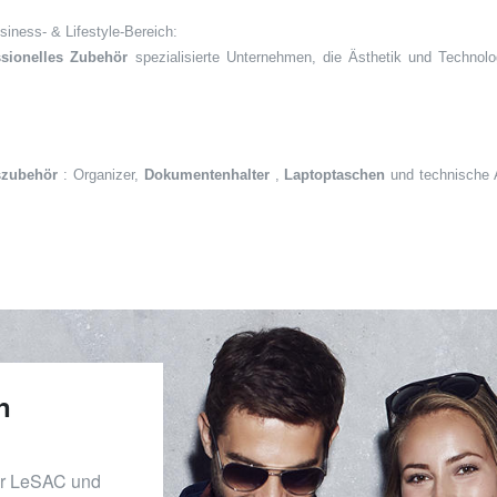
iness- & Lifestyle-Bereich:
ssionelles Zubehör
spezialisierte Unternehmen, die Ästhetik und Technol
szubehör
: Organizer,
Dokumentenhalter
,
Laptoptaschen
und technische A
n
er LeSAC und