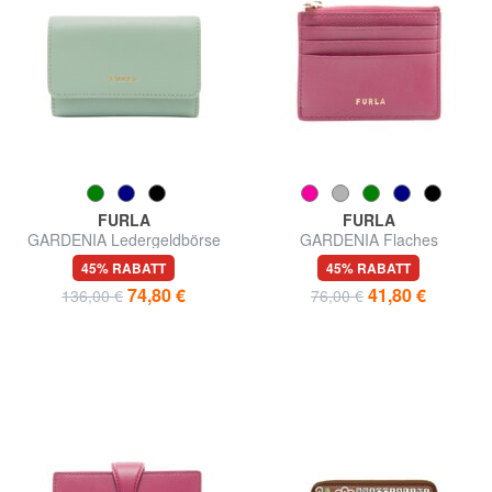
FURLA
FURLA
GARDENIA Ledergeldbörse
GARDENIA Flaches
Kartenetui aus Leder
45% RABATT
45% RABATT
74,80 €
41,80 €
136,00 €
76,00 €