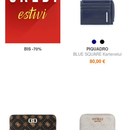
BIS -70%
PIQUADRO
BLUE SQUARE Kartenetui
aus Leder, mit Reißverschluss
80,00 €