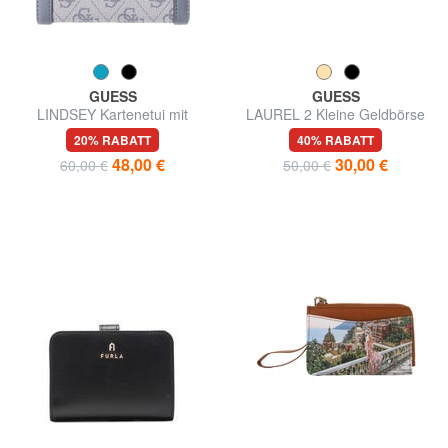
GUESS
GUESS
LINDSEY Kartenetui mit
LAUREL 2 Kleine Geldbörse
Münzfach
mit Rundum-Reißverschluss
20% RABATT
40% RABATT
48,00 €
30,00 €
60,00 €
50,00 €