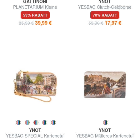
GATTINONI
YNOT
PLANETARIUM Kleine
YESBAG Clutch-Geldbörse
Geldbörse mit Überschlag
mit Handgelenktasche
53% RABATT
70% RABATT
39,99 €
17,97 €
85,90 €
59,90 €
YNOT
YNOT
YESBAG SPECIAL Kartenetui
YESBAG Mittleres Kartenetui