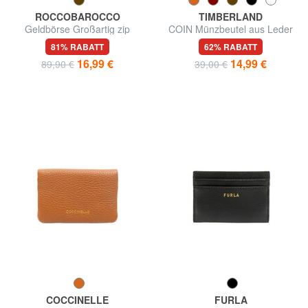
ROCCOBAROCCO
TIMBERLAND
Geldbörse Großartig zip
COIN Münzbeutel aus Leder
around in Haut
81% RABATT
62% RABATT
16,99 €
14,99 €
89,90 €
39,00 €
COCCINELLE
FURLA