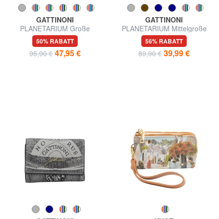
GATTINONI
GATTINONI
PLANETARIUM Große
PLANETARIUM Mittelgroße
Geldbörse mit
Geldbörse mit Klappe
50% RABATT
56% RABATT
Doppelreißverschluss
47,95 €
39,99 €
95,90 €
89,90 €