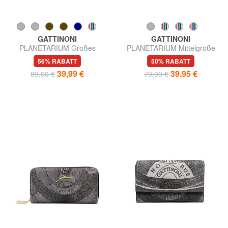
GATTINONI
GATTINONI
PLANETARIUM Großes
PLANETARIUM Mittelgroße
Portemonnaie mit Rundum-
Geldbörse
56% RABATT
50% RABATT
Reißverschluss
39,99 €
39,95 €
89,90 €
79,90 €