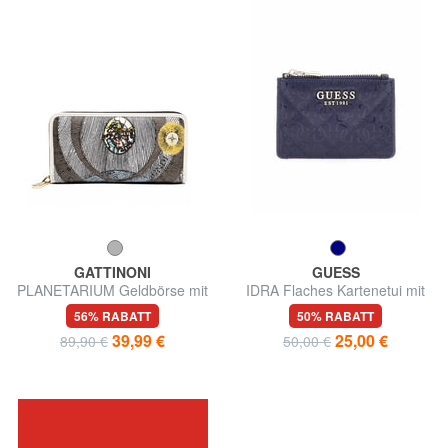
GATTINONI
GUESS
PLANETARIUM Geldbörse mit
IDRA Flaches Kartenetui mit
Rundum-Reißverschluss
Reißverschluss
56% RABATT
50% RABATT
39,99 €
25,00 €
89,90 €
50,00 €