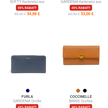
SOFTY Kartenetui aus
GARDENIA Kartenetui aus
gehämmertem Leder
Leder mit Andromeda-Print
59% RABATT
45% RABATT
34,99 €
33,00 €
85,00 €
60,00 €
FURLA
COCCINELLE
GARDENIA Große
BINXIE Großes
Lederbrieftasche mit
Lederportemonnaie
45% RABATT
46% RABATT