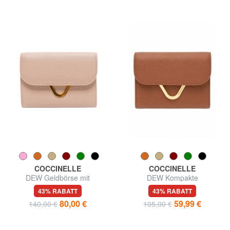
COCCINELLE
COCCINELLE
DEW Geldbörse mit
DEW Kompakte
Münzfach, aus Leder
Ledergeldbörse
43% RABATT
43% RABATT
80,00 €
59,99 €
140,00 €
105,00 €