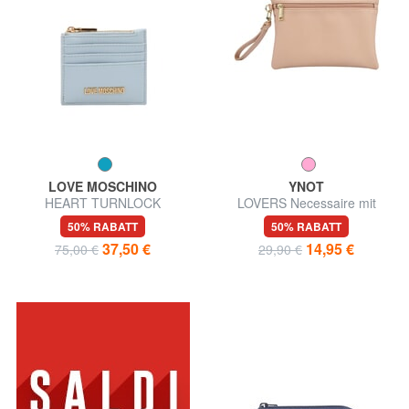
LOVE MOSCHINO
YNOT
HEART TURNLOCK
LOVERS Necessaire mit
Kartenetui / Münzbörse
Münzbeutel und Armband
50% RABATT
50% RABATT
37,50 €
14,95 €
75,00 €
29,90 €