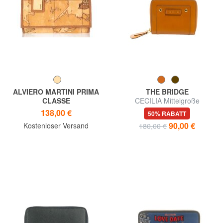
ALVIERO MARTINI PRIMA
THE BRIDGE
CLASSE
CECILIA Mittelgroße
Geldbörse GEO CLASSIC, mit
Lederbrieftasche mit
138,00 €
50% RABATT
Logoplakette
umlaufendem Reißverschluss
90,00 €
Kostenloser Versand
180,00 €