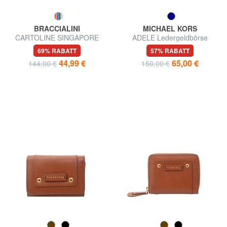
BRACCIALINI
MICHAEL KORS
CARTOLINE SINGAPORE
ADELE Ledergeldbörse
Mittelgroße Geldbörse
69% RABATT
57% RABATT
44,99 €
65,00 €
144,00 €
150,00 €