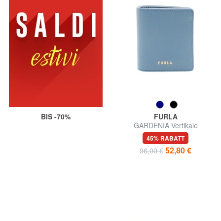
BIS -70%
FURLA
GARDENIA Vertikale
Ledergeldbörse
45% RABATT
52,80 €
96,00 €