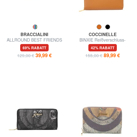
BRACCIALINI
COCCINELLE
ALLROUND BEST FRIENDS
BINXIE Reißverschluss-
Kompakte Geldbörse mit
Geldbörse
69% RABATT
42% RABATT
Reißverschluss
39,99 €
89,99 €
129,00 €
155,00 €