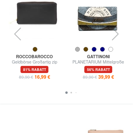
ROCCOBAROCCO
GATTINONI
Geldbörse Großartig zip
PLANETARIUM Mittelgroße
around in Haut
Geldbörse mit Klappe
81% RABATT
56% RABATT
16,99 €
39,99 €
89,90 €
89,90 €