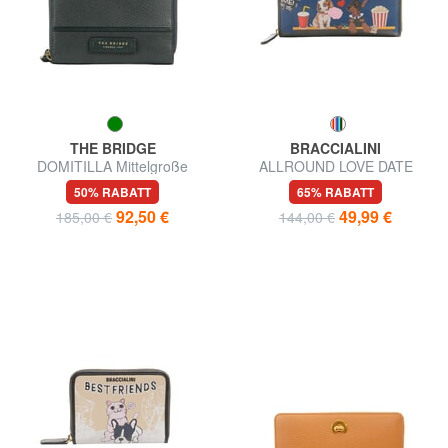
THE BRIDGE
BRACCIALINI
DOMITILLA Mittelgroße
ALLROUND LOVE DATE
Lederbrieftasche mit
Große Geldbörse mit
50% RABATT
65% RABATT
umlaufendem Reißverschluss
Reißverschluss
92,50 €
49,99 €
185,00 €
144,00 €