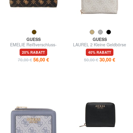
GUESS
GUESS
EMELIE Reißverschluss-
LAUREL 2 Kleine Geldbörse
Geldbörse
mit Rundum-Reißverschluss
20% RABATT
40% RABATT
56,00 €
30,00 €
70,00 €
50,00 €