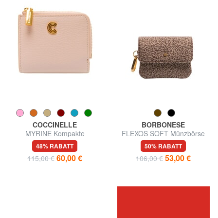
COCCINELLE
BORBONESE
MYRINE Kompakte
FLEXOS SOFT Münzbörse
Ledergeldbörse
mit Karabiner
48% RABATT
50% RABATT
60,00 €
53,00 €
115,00 €
106,00 €