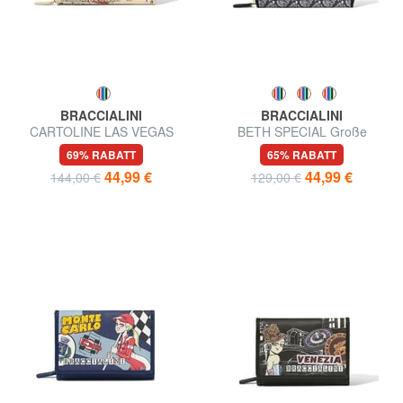
BRACCIALINI
BRACCIALINI
CARTOLINE LAS VEGAS
BETH SPECIAL Große
Große Geldbörse
Geldbörse mit Rundum-
69% RABATT
65% RABATT
Reißverschluss
44,99 €
44,99 €
144,00 €
129,00 €