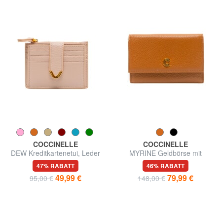
COCCINELLE
COCCINELLE
DEW Kreditkartenetui, Leder
MYRINE Geldbörse mit
Münzfach, aus Leder
47% RABATT
46% RABATT
49,99 €
79,99 €
95,00 €
148,00 €