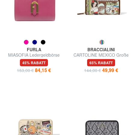
FURLA
BRACCIALINI
MIASOFIA Ledergeldbörse
CARTOLINE MEXICO Große
Geldbörse mit Rundum-
45% RABATT
65% RABATT
Reißverschluss
84,15 €
49,99 €
153,00 €
144,00 €