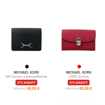
MICHAEL KORS
MICHAEL KORS
MK Damen-Ledergeldbörse
LYRA Großes
Lederportemonnaie
57% RABATT
57% RABATT
65,00 €
65,00 €
150,00 €
150,00 €