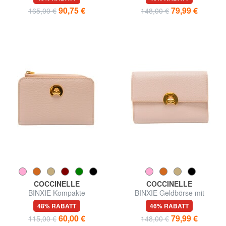
umlaufendem Reißverschluss
90,75 €
79,99 €
165,00 €
148,00 €
COCCINELLE
COCCINELLE
BINXIE Kompakte
BINXIE Geldbörse mit
Ledergeldbörse
Münzfach, aus Leder
48% RABATT
46% RABATT
60,00 €
79,99 €
115,00 €
148,00 €