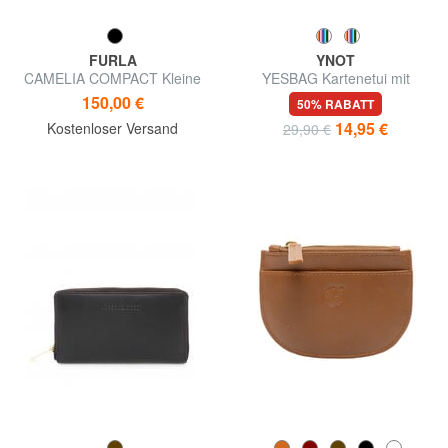
FURLA
YNOT
CAMELIA COMPACT Kleine
YESBAG Kartenetui mit
Geldbörse aus Leder
Reißverschluss und Armband
150,00 €
50% RABATT
14,95 €
Kostenloser Versand
29,90 €