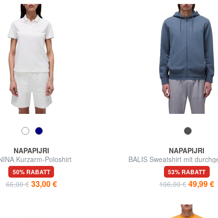
NAPAPIJRI
NAPAPIJRI
NINA Kurzarm-Poloshirt
BALIS Sweatshirt mit durch
Reißverschluss
50% RABATT
53% RABATT
33,00 €
49,99 €
66,00 €
106,00 €