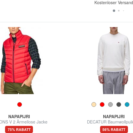
Kostenloser Versan
NAPAPIJRI
NAPAPIJRI
NS V 2 Ärmellose Jacke
DECATUR Baumwollpull
75% RABATT
56% RABATT