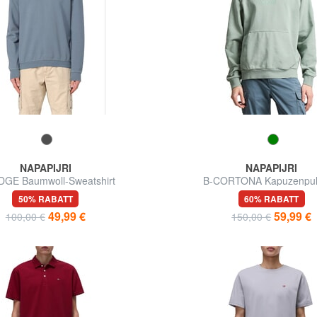
NAPAPIJRI
NAPAPIJRI
DGE Baumwoll-Sweatshirt
B-CORTONA Kapuzenpul
50% RABATT
60% RABATT
49,99 €
59,99 €
100,00 €
150,00 €