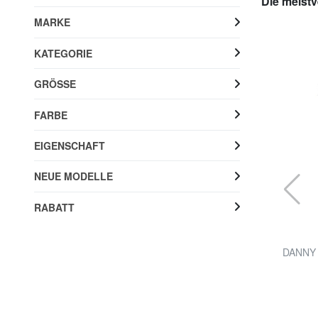
Die meistv
MARKE
KATEGORIE
GRÖSSE
FARBE
EIGENSCHAFT
NEUE MODELLE
RABATT
GUESS
WASHED Kurzarm-Poloshirt
DANNY 
60% RABATT
32,00 €
80,00 €