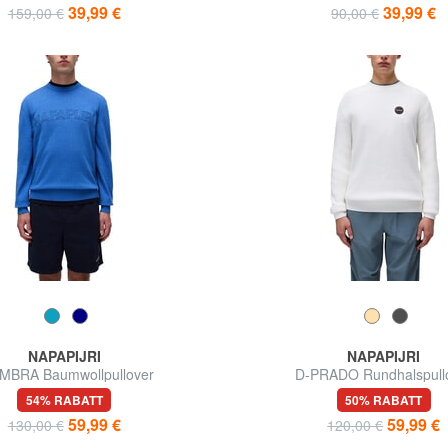
39,99 €
39,99 €
159,00 €
90,00 €
NAPAPIJRI
NAPAPIJRI
MBRA Baumwollpullover
D-PRADO Rundhalspull
54% RABATT
50% RABATT
59,99 €
59,99 €
130,00 €
120,00 €