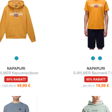
NAPAPIJRI
NAPAPIJRI
YLMER Kapuzenpullover
S-AYLMER Baumwoll-T-S
50% RABATT
50% RABATT
49,99 €
19,99 €
100,00 €
40,00 €