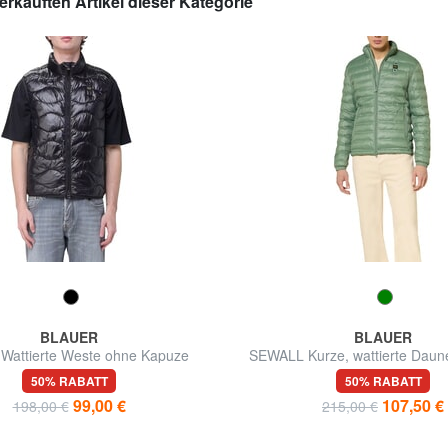
erkauften Artikel dieser Kategorie
BLAUER
BLAUER
Wattierte Weste ohne Kapuze
SEWALL Kurze, wattierte Daun
hohem Kragen
50% RABATT
50% RABATT
99,00 €
107,50 €
198,00 €
215,00 €