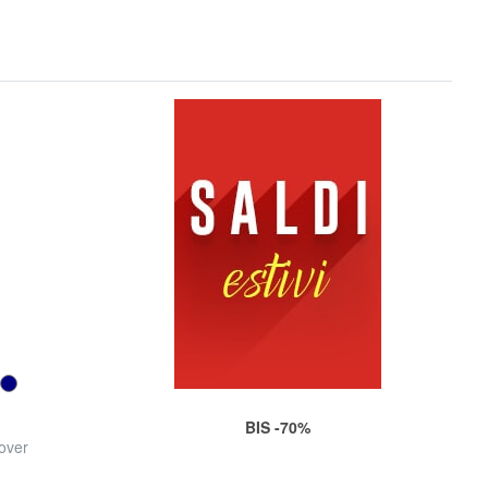
d
BIS -70%
over