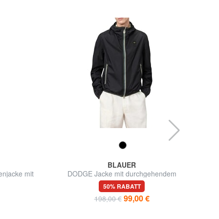
BLAUER
enjacke mit
DODGE Jacke mit durchgehendem
W
Reißverschluss
50% RABATT
99,00 €
198,00 €