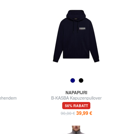
NAPAPIJRI
gehendem
B-KASBA Kapuzenpullover
56% RABATT
39,99 €
90,00 €