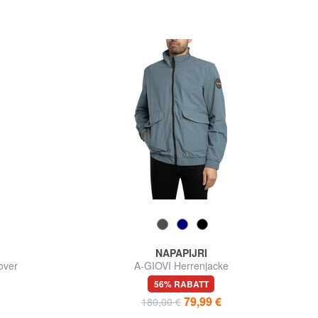
NAPAPIJRI
over
A-GIOVI Herrenjacke
56% RABATT
79,99 €
180,00 €