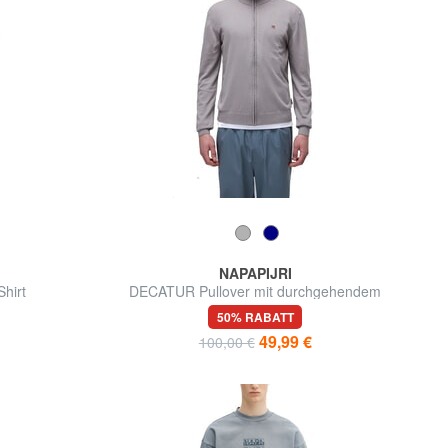
NAPAPIJRI
hirt
DECATUR Pullover mit durchgehendem
Reißverschluss
50% RABATT
49,99 €
100,00 €