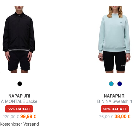
NAPAPIJRI
NAPAPIJRI
A-MONTALE Jacke
B-NINA Sweatshirt
55% RABATT
50% RABATT
99,99 €
38,00 €
220,00 €
76,00 €
Kostenloser Versand