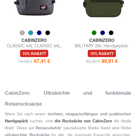
CABINZERO
CABINZERO
CLASSIC 44L CLASSIC 44L,
MILITARY 28L Handgepäck-
ultraleicht
Rucksack
10% RABATT
10% RABATT
67,41 €
80,91 €
74,90 €
89,90 €
CabinZero: Ultraleichte und funktionale
Reiserucksäcke
Wenn Sie nach einem
leichten, strapazierfähigen und praktischen
Handgepäck
suchen, sind
die Rucksäcke von CabinZero
die ideale
Wahl. Diese auf
Reisezubehör
spezialisierte Marke bietet eine Reihe
ultraleichter Rucksäcke
für alle, die maximale Kapazität wünschen,