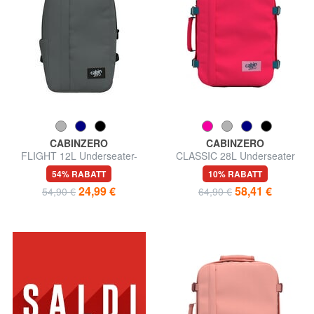
CABINZERO
CABINZERO
FLIGHT 12L Underseater-
CLASSIC 28L Underseater
Rucksack
Reiserucksack
54% RABATT
10% RABATT
24,99 €
58,41 €
54,90 €
64,90 €