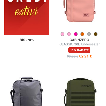
BIS -70%
CABINZERO
CLASSIC 36L Underseater
Reiserucksack
10% RABATT
62,91 €
69,90 €