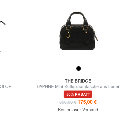
THE BRIDGE
COLOR
DAPHNE Mini-Kofferraumtasche aus Leder
ufstasche
50% RABATT
175,00 €
350,00 €
d
Kostenloser Versand