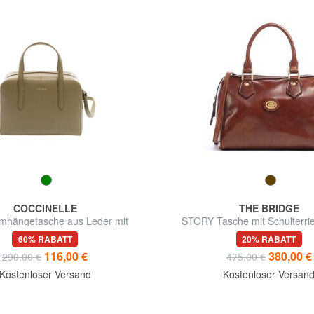
COCCINELLE
THE BRIDGE
hängetasche aus Leder mit
STORY Tasche mit Schulterri
Schultergurt
Leder
60% RABATT
20% RABATT
116,00 €
380,00 €
290,00 €
475,00 €
Kostenloser Versand
Kostenloser Versan