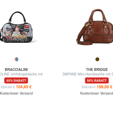
BRACCIALINI
THE BRIDGE
LINE Umhängetasche mit
DAPHNE Mini-Handtasche mit S
Schultergurt
65% RABATT
50% RABATT
104,65 €
199,00 €
299,00 €
398,00 €
Kostenloser Versand
Kostenloser Versan