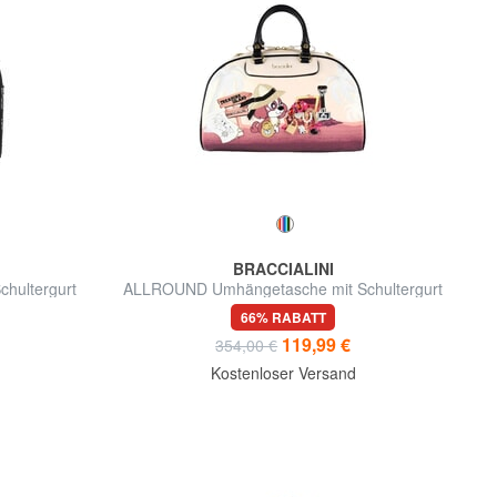
BRACCIALINI
hultergurt
ALLROUND Umhängetasche mit Schultergurt
66% RABATT
119,99 €
354,00 €
Kostenloser Versand