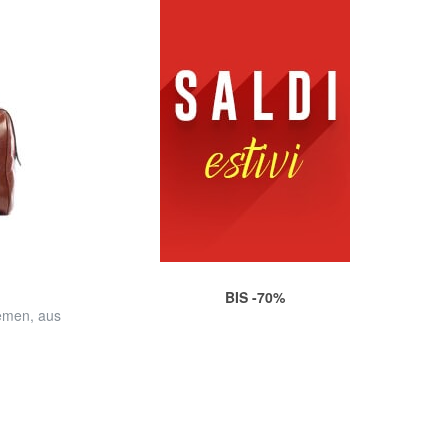
BIS -70%
emen, aus
d