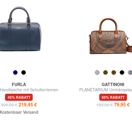
FURLA
GATTINONI
Handtasche mit Schulterriemen
PLANETARIUM Umhängetas
Schultergurt
45% RABATT
50% RABATT
219,45 €
79,95 €
399,00 €
159,90 €
Kostenloser Versand