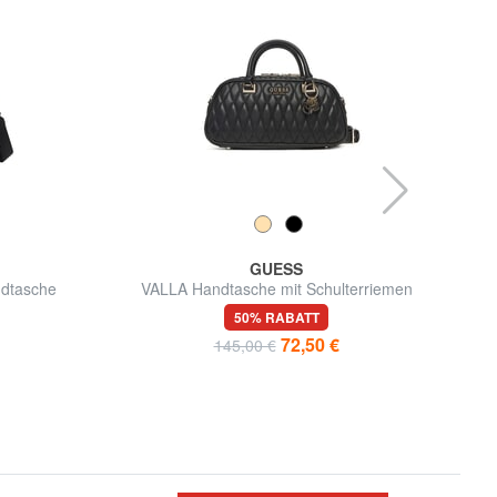
GUESS
dtasche
VALLA Handtasche mit Schulterriemen
STOR
50% RABATT
72,50 €
145,00 €