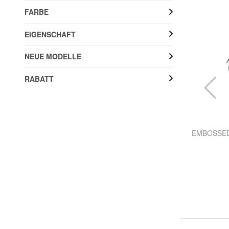
FARBE
EIGENSCHAFT
NEUE MODELLE
RABATT
LOVE MOSCHINO
men
LOVEBUG Mini-Schultertasche
EMBOSSED
20% RABATT
148,00 €
185,00 €
Kostenloser Versand