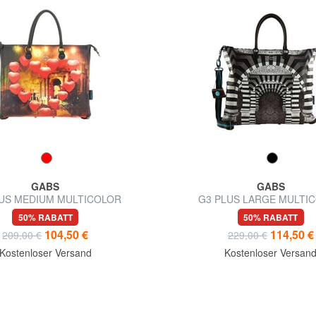
GABS
GABS
US MEDIUM MULTICOLOR
G3 PLUS LARGE MULTI
lbare flache Einkaufstasche
Verwandelbare flache Einka
50% RABATT
50% RABATT
104,50 €
114,50 €
209,00 €
229,00 €
Kostenloser Versand
Kostenloser Versan