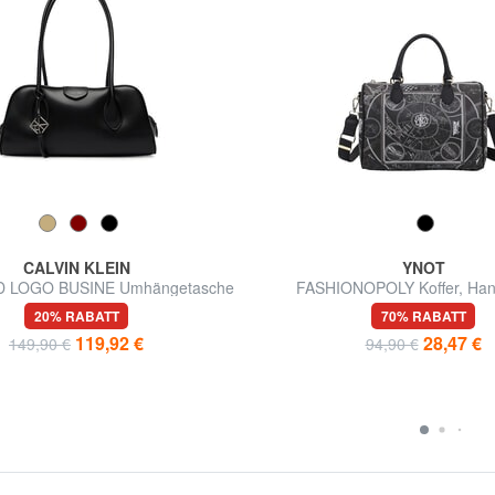
CALVIN KLEIN
YNOT
 LOGO BUSINE Umhängetasche
FASHIONOPOLY Koffer, Han
20% RABATT
70% RABATT
119,92 €
28,47 €
149,90 €
94,90 €