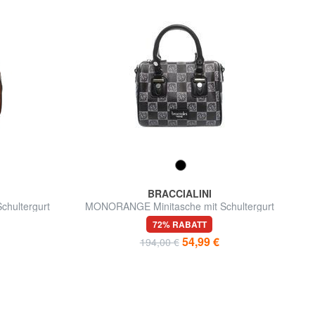
BRACCIALINI
chultergurt
MONORANGE Minitasche mit Schultergurt
72% RABATT
54,99 €
194,00 €
d