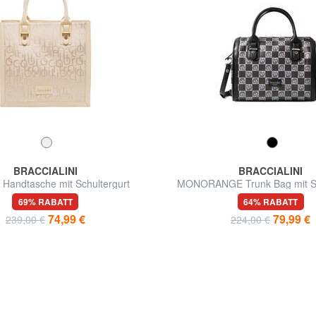
BRACCIALINI
BRACCIALINI
Handtasche mit Schultergurt
MONORANGE Trunk Bag mit Sc
69% RABATT
64% RABATT
74,99 €
79,99 €
239,00 €
224,00 €