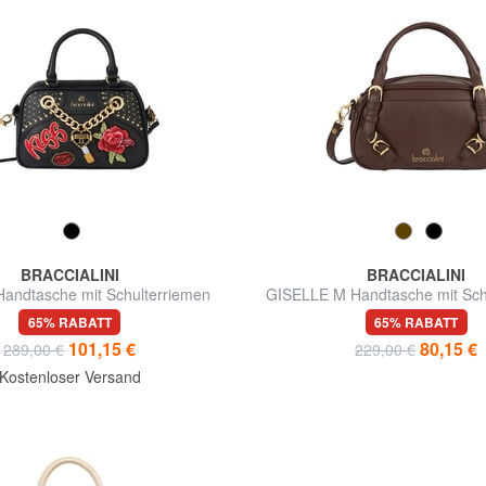
BRACCIALINI
BRACCIALINI
ndtasche mit Schulterriemen
GISELLE M Handtasche mit Sch
65% RABATT
65% RABATT
101,15 €
80,15 €
289,00 €
229,00 €
Kostenloser Versand