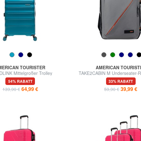
MERICAN TOURISTER
AMERICAN TOURIST
LINK Mittelgroßer Trolley
TAKE2CABIN M Underseater-R
easyJet
54% RABATT
33% RABATT
64,99 €
39,99 €
139,90 €
59,90 €