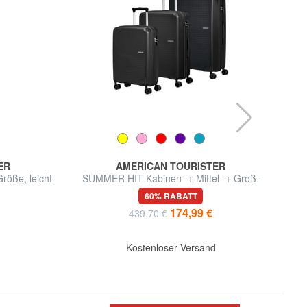
ER
AMERICAN TOURISTER
röße, leicht
SUMMER HIT Kabinen- + Mittel- + Groß-
Trolley-Set
60% RABATT
174,99 €
439,70 €
Kostenloser Versand