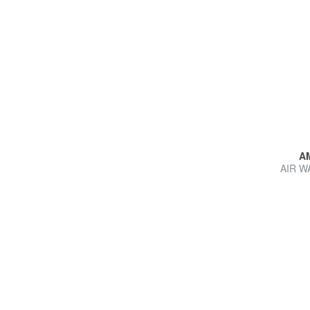
A
AIR W