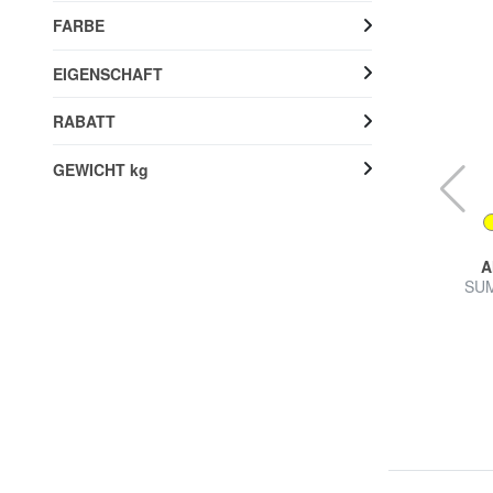
FARBE
EIGENSCHAFT
RABATT
GEWICHT kg
AMERICAN TOURISTER
A
SUMMER HIT Großer Einkaufswagen
SUM
53% RABATT
74,99 €
159,90 €