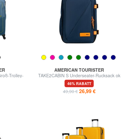
ER
AMERICAN TOURISTER
roß-Trolley-
TAKE2CABIN S Underseater-Rucksack ok
Ryanair
46% RABATT
26,99 €
49,90 €
d