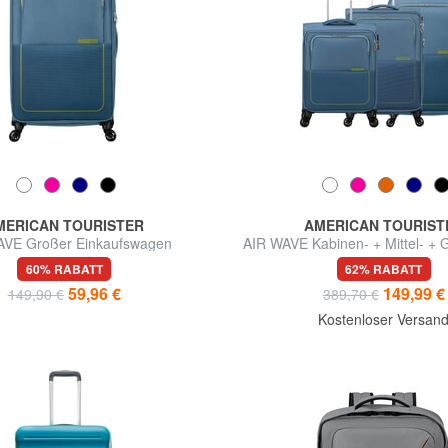
MERICAN TOURISTER
AMERICAN TOURIST
AVE Großer Einkaufswagen
AIR WAVE Kabinen- + Mittel- + G
Set
60% RABATT
62% RABATT
59,96 €
149,99 €
149,90 €
389,70 €
Kostenloser Versan