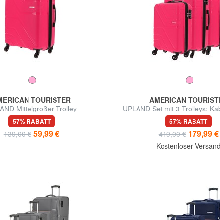
MERICAN TOURISTER
AMERICAN TOURIST
ND Mittelgroßer Trolley
UPLAND Set mit 3 Trolleys: Kabi
groß
57% RABATT
57% RABATT
59,99 €
179,99 €
139,00 €
419,00 €
Kostenloser Versan