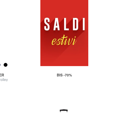
ER
BIS -70%
olley