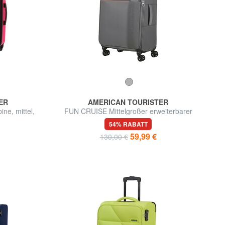
ER
AMERICAN TOURISTER
ne, mittel,
FUN CRUISE Mittelgroßer erweiterbarer
Trolley
54% RABATT
59,99 €
130,00 €
d