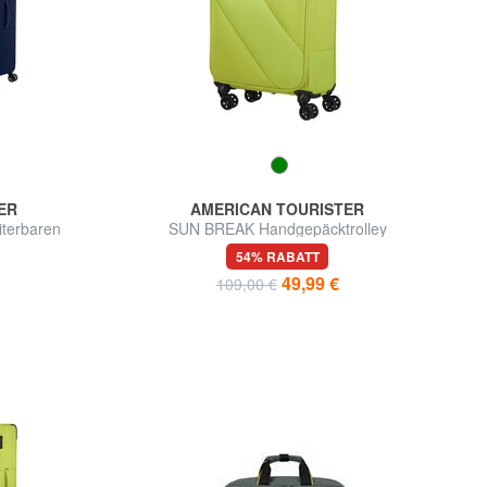
ER
AMERICAN TOURISTER
terbaren
SUN BREAK Handgepäcktrolley
nd groß
54% RABATT
49,99 €
109,00 €
d