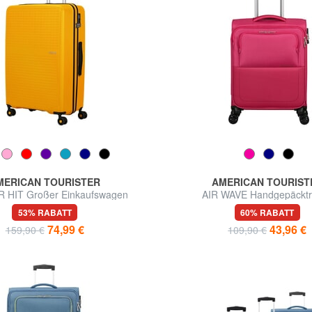
MERICAN TOURISTER
AMERICAN TOURIST
HIT Großer Einkaufswagen
AIR WAVE Handgepäcktr
53% RABATT
60% RABATT
74,99 €
43,96 €
159,90 €
109,90 €