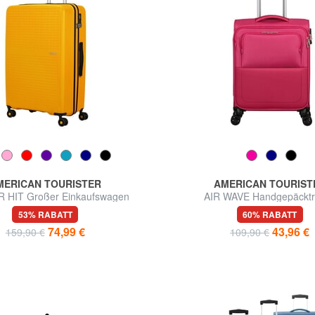
MERICAN TOURISTER
AMERICAN TOURIST
HIT Großer Einkaufswagen
AIR WAVE Handgepäcktr
53% RABATT
60% RABATT
74,99 €
43,96 €
159,90 €
109,90 €