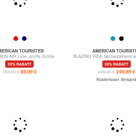
MERICAN TOURISTER
AMERICAN TOURIST
 BON AIR-Linie, große Größe
BLAZING RIDE Set bestehend au
+ Reisetasche + 2 Rucksäc
53% RABATT
50% RABATT
Kosmetikkoffern
89,99 €
249,99 €
189,90 €
499,00 €
Kostenloser Versan