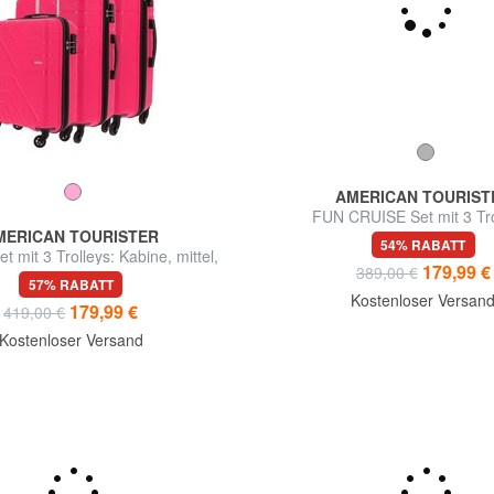
AMERICAN TOURIST
FUN CRUISE Set mit 3 Tro
MERICAN TOURISTER
Kabine+mittel, groß e
54% RABATT
 mit 3 Trolleys: Kabine, mittel,
179,99 €
389,00 €
groß
57% RABATT
Kostenloser Versan
179,99 €
419,00 €
Kostenloser Versand