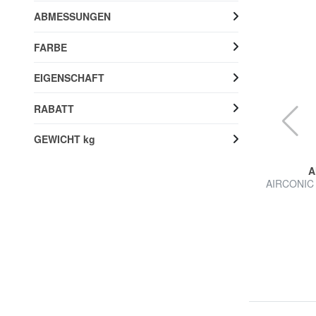
ABMESSUNGEN
FARBE
EIGENSCHAFT
RABATT
GEWICHT kg
AMERICAN TOURISTER
A
en
SUMMER HIT Mittlerer Trolley
AIRCONIC A
57% RABATT
64,99 €
149,90 €