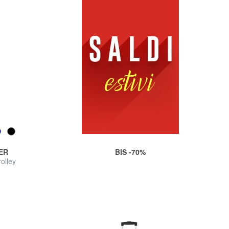
ER
BIS -70%
olley