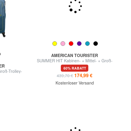
AMERICAN TOURISTER
SUMMER HIT Kabinen- + Mittel- + Groß-
ER
Trolley-Set
60% RABATT
roß-Trolley-
174,99 €
439,70 €
Kostenloser Versand
d