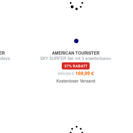
ER
AMERICAN TOURISTER
lleys:
SKY SURFER Set mit 3 erweiterbaren
xp
Trolleys: Kabine, mittel und groß
57% RABATT
169,99 €
399,00 €
d
Kostenloser Versand