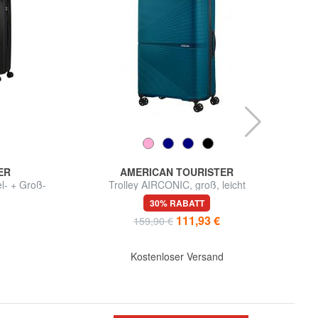
ER
AMERICAN TOURISTER
l- + Groß-
Trolley AIRCONIC, groß, leicht
AIR
30% RABATT
111,93 €
159,90 €
d
Kostenloser Versand