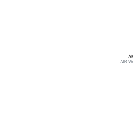
A
AIR W