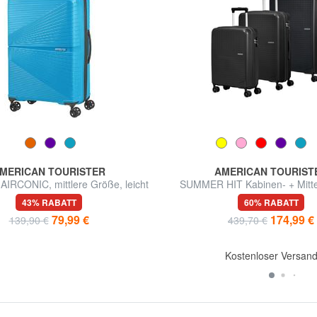
MERICAN TOURISTER
AMERICAN TOURIST
IRCONIC, mittlere Größe, leicht
SUMMER HIT Kabinen- + Mitte
Trolley-Set
43% RABATT
60% RABATT
79,99 €
174,99 €
139,90 €
439,70 €
Kostenloser Versan