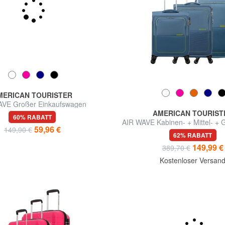
MERICAN TOURISTER
AVE Großer Einkaufswagen
AMERICAN TOURIST
60% RABATT
AIR WAVE Kabinen- + Mittel- + G
59,96 €
149,90 €
Set
62% RABATT
149,99 €
389,70 €
Kostenloser Versan