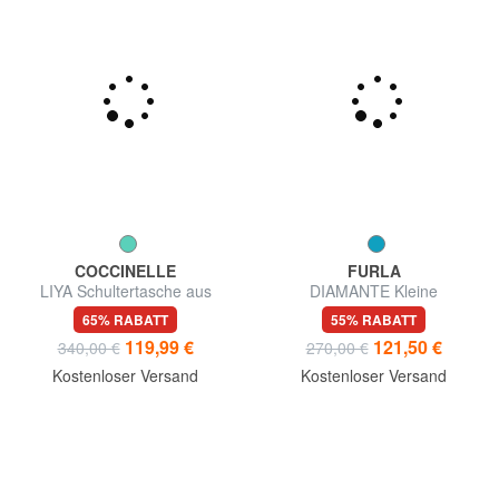
COCCINELLE
FURLA
LIYA Schultertasche aus
DIAMANTE Kleine
gehämmertem Leder
Rahmentasche
65% RABATT
55% RABATT
119,99 €
121,50 €
340,00 €
270,00 €
Kostenloser Versand
Kostenloser Versand