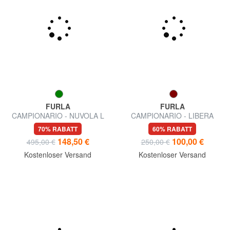
FURLA
FURLA
CAMPIONARIO - NUVOLA L
CAMPIONARIO - LIBERA
Umhängetasche
Mini-Schultertasche
70% RABATT
60% RABATT
148,50 €
100,00 €
495,00 €
250,00 €
Kostenloser Versand
Kostenloser Versand