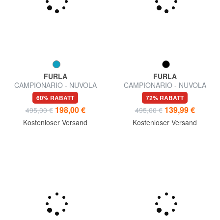
FURLA
FURLA
CAMPIONARIO - NUVOLA
CAMPIONARIO - NUVOLA
Umhängetasche
halbstarre Ledertasche
60% RABATT
72% RABATT
198,00 €
139,99 €
495,00 €
495,00 €
Kostenloser Versand
Kostenloser Versand