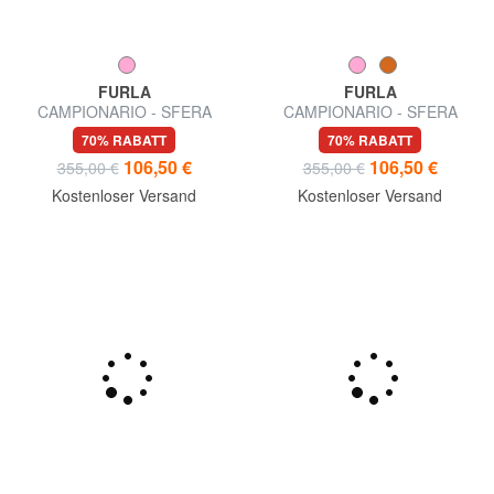
FURLA
FURLA
CAMPIONARIO - SFERA
CAMPIONARIO - SFERA
SOFT M Umhängetasche
SOFT Umhängetasche
70% RABATT
70% RABATT
106,50 €
106,50 €
355,00 €
355,00 €
Kostenloser Versand
Kostenloser Versand