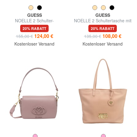
GUESS
GUESS
NOELLE 2 Schulter-
NOELLE 2 Schultertasche mit
Einkaufstasche
Schultergurt
20% RABATT
20% RABATT
124,00 €
108,00 €
155,00 €
135,00 €
Kostenloser Versand
Kostenloser Versand