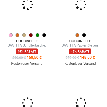
COCCINELLE
COCCINELLE
SAGITTA Schultertasche,
SAGITTA Papiertüte aus
Leder
Leder, Leder
45% RABATT
45% RABATT
159,50 €
148,50 €
290,00 €
270,00 €
Kostenloser Versand
Kostenloser Versand