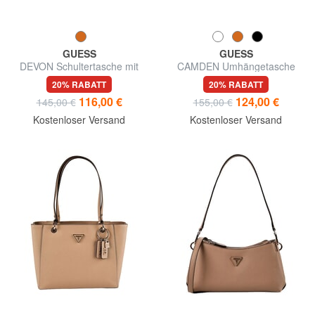
GUESS
GUESS
DEVON Schultertasche mit
CAMDEN Umhängetasche
Schultergurt
20% RABATT
20% RABATT
116,00 €
124,00 €
145,00 €
155,00 €
Kostenloser Versand
Kostenloser Versand