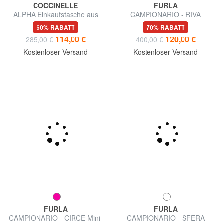
COCCINELLE
FURLA
ALPHA Einkaufstasche aus
CAMPIONARIO - RIVA
gehämmertem Leder
Umhängetasche
60% RABATT
70% RABATT
114,00 €
120,00 €
285,00 €
400,00 €
Kostenloser Versand
Kostenloser Versand
FURLA
FURLA
CAMPIONARIO - CIRCE Mini-
CAMPIONARIO - SFERA