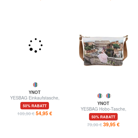
YNOT
YESBAG Einkaufstasche,
Umhängetasche
YNOT
50% RABATT
YESBAG Hobo-Tasche,
54,95 €
109,90 €
Schultertasche
50% RABATT
39,95 €
79,90 €