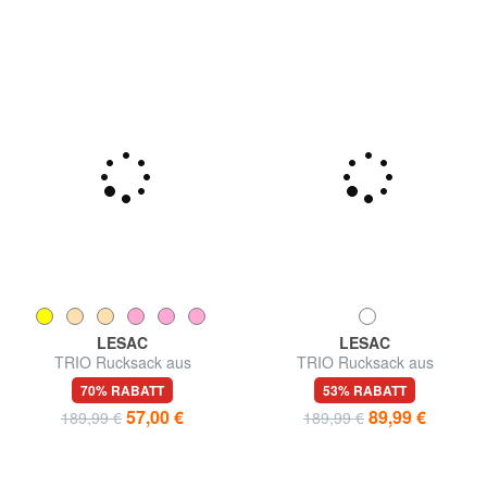
LESAC
LESAC
TRIO Rucksack aus
TRIO Rucksack aus
Nappaleder
Straußenleder
70% RABATT
53% RABATT
57,00 €
89,99 €
189,99 €
189,99 €