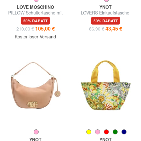
LOVE MOSCHINO
YNOT
PILLOW Schultertasche mit
LOVERS Einkaufstasche,
Schultergurt
Umhängetasche
50% RABATT
50% RABATT
105,00 €
43,45 €
210,00 €
86,90 €
Kostenloser Versand
YNOT
YNOT