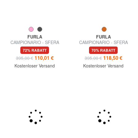
FURLA
FURLA
CAMPIONARIO - SFERA
CAMPIONARIO - SFERA
SOFT Schultertasche, Leder,
SOFT L Schultertasche, Leder
72% RABATT
70% RABATT
Hergestellt in Italien
110,01 €
118,50 €
395,00 €
395,00 €
Kostenloser Versand
Kostenloser Versand