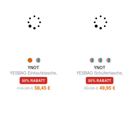
YNOT
YNOT
YESBAG Einkaufstasche,
YESBAG Schultertasche,
Umhängetasche
verstellbare Größe
50% RABATT
50% RABATT
58,45 €
49,95 €
116,90 €
99,90 €