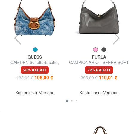
GUESS
FURLA
CAMDEN Schultertasche,
CAMPIONARIO - SFERA SOFT
verstellbar
Schultertasche, Leder,
20% RABATT
72% RABATT
Hergestellt in Italien
108,00 €
110,01 €
135,00 €
395,00 €
Kostenloser Versand
Kostenloser Versand