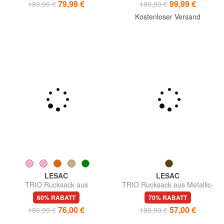
79,99 €
99,99 €
189,99 €
189,99 €
Kostenloser Versand
LESAC
LESAC
TRIO Rucksack aus
TRIO Rucksack aus Metallic-
gehämmertem Leder
Leder
60% RABATT
70% RABATT
76,00 €
57,00 €
189,99 €
189,99 €