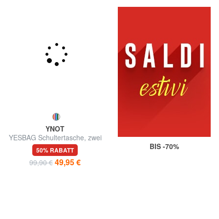
YNOT
YESBAG Schultertasche, zwei
Fächer
BIS -70%
50% RABATT
49,95 €
99,90 €