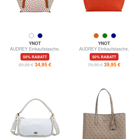
YNOT
YNOT
AUDREY Einkaufstasche,
AUDREY Einkaufstasche,
Umhängetasche
Umhängetasche
50% RABATT
50% RABATT
34,95 €
39,95 €
69,90 €
79,90 €