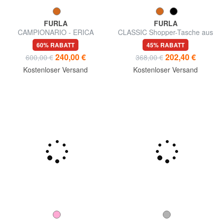
FURLA
FURLA
CAMPIONARIO - ERICA
CLASSIC Shopper-Tasche aus
Große Ledertasche
Leder mit Andromeda-Print
60% RABATT
45% RABATT
240,00 €
202,40 €
600,00 €
368,00 €
Kostenloser Versand
Kostenloser Versand