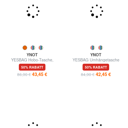
YNOT
YNOT
YESBAG Hobo-Tasche,
YESBAG Umhängetasche
Schultertasche
50% RABATT
50% RABATT
43,45 €
42,45 €
86,90 €
84,90 €