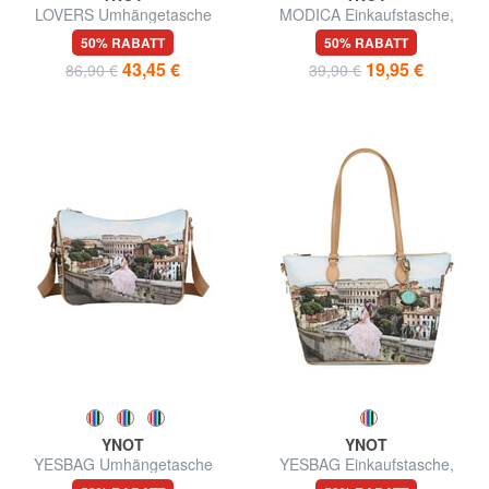
LOVERS Umhängetasche
MODICA Einkaufstasche,
Umhängetasche
50% RABATT
50% RABATT
43,45 €
19,95 €
86,90 €
39,90 €
YNOT
YNOT
YESBAG Umhängetasche
YESBAG Einkaufstasche,
Umhängetasche