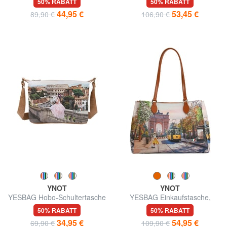
50% RABATT
50% RABATT
44,95 €
53,45 €
89,90 €
106,90 €
YNOT
YNOT
YESBAG Hobo-Schultertasche
YESBAG Einkaufstasche,
Umhängetasche
50% RABATT
50% RABATT
34,95 €
54,95 €
69,90 €
109,90 €