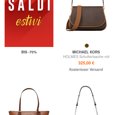
BIS -70%
MICHAEL KORS
HOLMES Schultertasche mit
Schultergurt
325,00 €
Kostenloser Versand