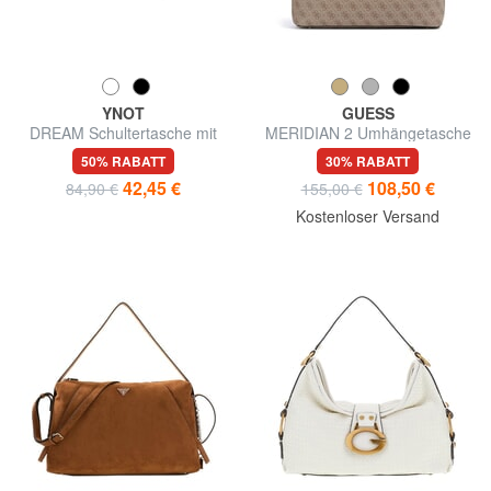
YNOT
GUESS
DREAM Schultertasche mit
MERIDIAN 2 Umhängetasche
Schultergurt
50% RABATT
30% RABATT
42,45 €
108,50 €
84,90 €
155,00 €
Kostenloser Versand