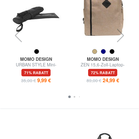
MOMO DESIGN
MOMO DESIGN
URBAN STYLE Mini-
ZEN 15,6-Zoll-Laptop-
Regenschirm
Rucksack
71% RABATT
72% RABATT
9,99 €
24,99 €
35,00 €
89,00 €