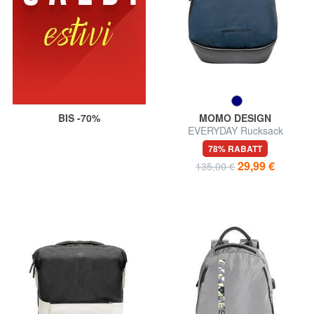
BIS -70%
MOMO DESIGN
EVERYDAY Rucksack
78% RABATT
29,99 €
135,00 €