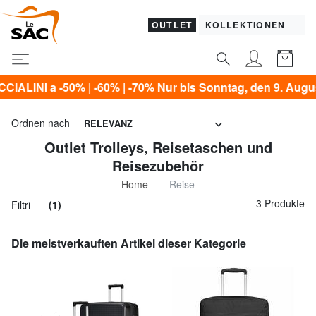
OUTLET
KOLLEKTIONEN
-50% | -60% | -70% Nur bis Sonntag, den 9. August!*
Ordnen nach
RELEVANZ
Outlet Trolleys, Reisetaschen und
Reisezubehör
Home
Reise
3 Produkte
Filtri
(1)
Die meistverkauften Artikel dieser Kategorie