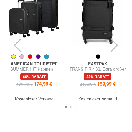
AMERICAN TOURISTER
EASTPAK
SUMMER HIT Kabinen- +
TRANSIT R 4 XL Extra großer
Mittel- + Groß-Trolley-Set
Trolley
60% RABATT
33% RABATT
174,99 €
159,99 €
439,70 €
240,00 €
Kostenloser Versand
Kostenloser Versand