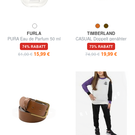
FURLA
TIMBERLAND
PURA Eau de Parfum 50 ml
CASUAL Doppelt genähter
Ledergürtel
74% RABATT
73% RABATT
15,99 €
19,99 €
61,00 €
74,90 €