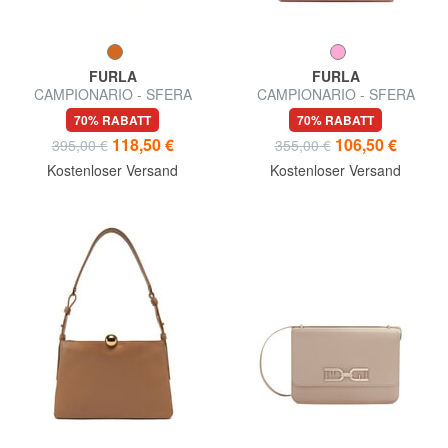
FURLA
FURLA
CAMPIONARIO - SFERA
CAMPIONARIO - SFERA
SOFT L Schultertasche, Leder
SOFT M Umhängetasche
70% RABATT
70% RABATT
118,50 €
106,50 €
395,00 €
355,00 €
Kostenloser Versand
Kostenloser Versand