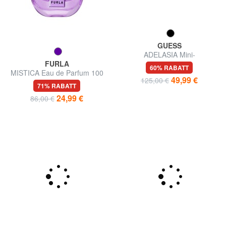
FURLA
GUESS
MISTICA Eau de Parfum 100
ADELASIA Mini-
ml
Schultertasche
71% RABATT
60% RABATT
24,99 €
49,99 €
86,00 €
125,00 €