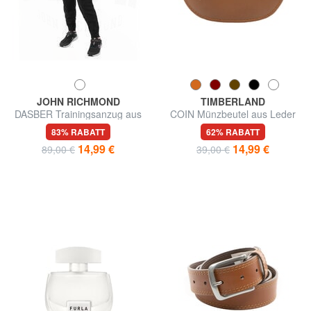
JOHN RICHMOND
TIMBERLAND
DASBER Trainingsanzug aus
COIN Münzbeutel aus Leder
Baumwoll-Sweatshirt und
83% RABATT
62% RABATT
Hose
14,99 €
14,99 €
89,00 €
39,00 €