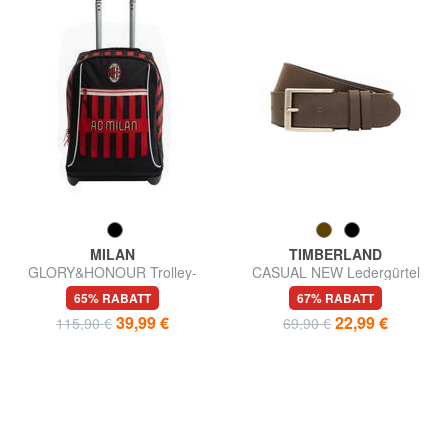
MILAN
TIMBERLAND
GLORY&HONOUR Trolley-
CASUAL NEW Ledergürtel
Rucksack mit 2 Rädern
65% RABATT
67% RABATT
39,99 €
22,99 €
115,90 €
69,90 €