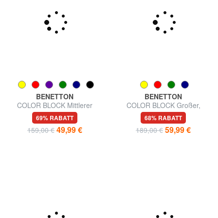
BENETTON
BENETTON
COLOR BLOCK Mittlerer
COLOR BLOCK Großer,
Trolley, ausziehbar
erweiterbarer Trolley
69% RABATT
68% RABATT
49,99 €
59,99 €
159,00 €
189,00 €