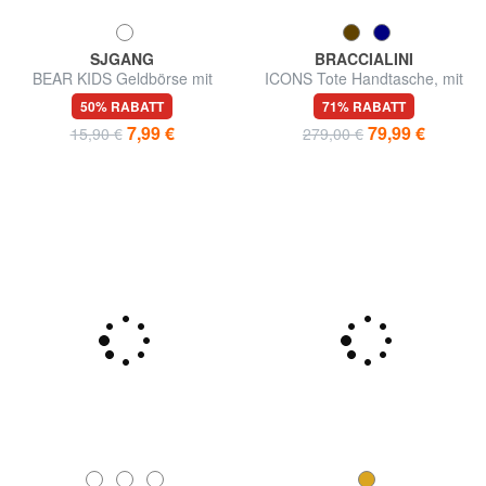
SJGANG
BRACCIALINI
BEAR KIDS Geldbörse mit
ICONS Tote Handtasche, mit
Reißverschluss
Schultergurt
50% RABATT
71% RABATT
7,99 €
79,99 €
15,90 €
279,00 €