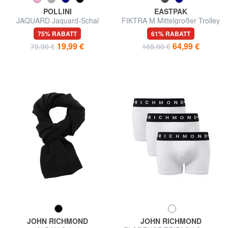
POLLINI
EASTPAK
JAQUARD Jaquard-Schal
FIKTRA M Mittelgroßer Trolley
180X53
75% RABATT
61% RABATT
19,99 €
64,99 €
79,90 €
165,00 €
JOHN RICHMOND
JOHN RICHMOND