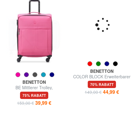
BENETTON
BENETTON
BE Mittlerer Trolley,
COLOR BLOCK Erweiterbarer
ausziehbar
Handgepäckwagen
75% RABATT
70% RABATT
39,99 €
44,99 €
159,00 €
149,00 €