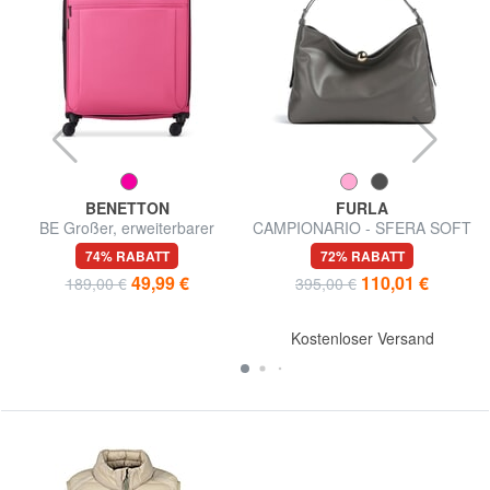
BENETTON
FURLA
T
BE Großer, erweiterbarer
CAMPIONARIO - SFERA SOFT
Trolley
Schultertasche, Leder,
74% RABATT
72% RABATT
Hergestellt in Italien
49,99 €
110,01 €
189,00 €
395,00 €
Kostenloser Versand