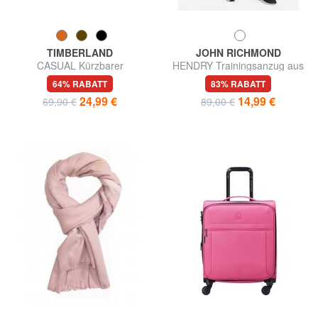
TIMBERLAND
JOHN RICHMOND
CASUAL Kürzbarer
HENDRY Trainingsanzug aus
Ledergürtel
Baumwoll-Sweatshirt und
64% RABATT
83% RABATT
Hose
24,99 €
14,99 €
69,90 €
89,00 €