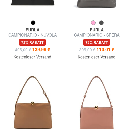
FURLA
FURLA
CAMPIONARIO - NUVOLA
CAMPIONARIO - SFERA
halbstarre Ledertasche
SOFT Schultertasche, Leder,
72% RABATT
72% RABATT
Hergestellt in Italien
139,99 €
110,01 €
495,00 €
395,00 €
Kostenloser Versand
Kostenloser Versand