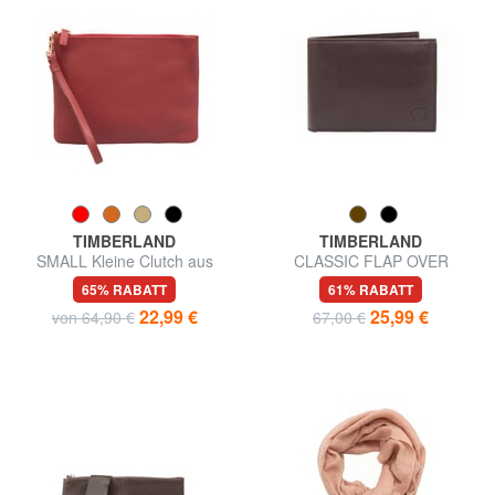
TIMBERLAND
TIMBERLAND
SMALL Kleine Clutch aus
CLASSIC FLAP OVER
Leder mit Handgelenksriemen
Geldbörse aus Leder
65% RABATT
61% RABATT
22,99 €
25,99 €
von 64,90 €
67,00 €