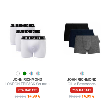
JOHN RICHMOND
JOHN RICHMOND
LONDON TRIPACK Set mit 3
GIL 3 Boxershorts
Boxershorts
75% RABATT
75% RABATT
14,99 €
14,99 €
60,00 €
60,00 €