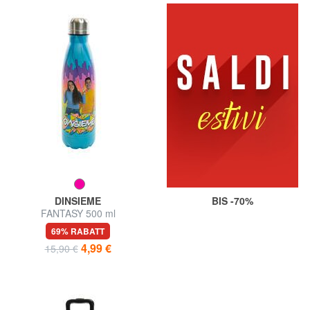
DINSIEME
BIS -70%
FANTASY 500 ml
Thermoflasche
69% RABATT
4,99 €
15,90 €