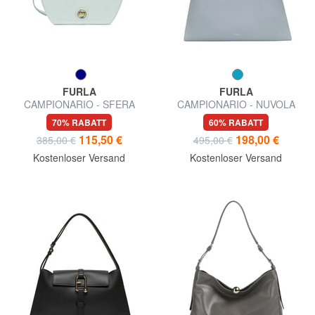
FURLA
FURLA
CAMPIONARIO - SFERA
CAMPIONARIO - NUVOLA
Mikro-Schultertasche
Umhängetasche
70% RABATT
60% RABATT
115,50 €
198,00 €
385,00 €
495,00 €
Kostenloser Versand
Kostenloser Versand