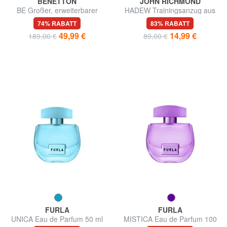
BENETTON
JOHN RICHMOND
BE Großer, erweiterbarer
HADEW Trainingsanzug aus
Trolley
Baumwoll-Sweatshirt und
74% RABATT
83% RABATT
Hose
49,99 €
14,99 €
189,00 €
89,00 €
FURLA
FURLA
UNICA Eau de Parfum 50 ml
MISTICA Eau de Parfum 100