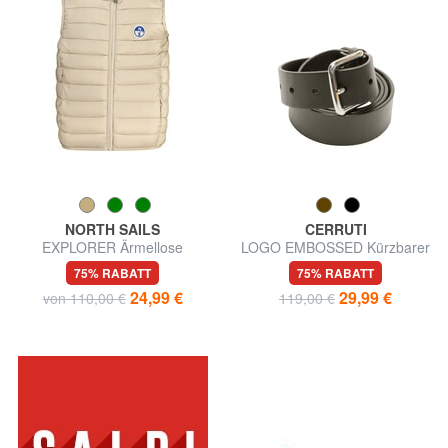
NORTH SAILS
CERRUTI
EXPLORER Ärmellose
LOGO EMBOSSED Kürzbarer
Daunenjacke
Ledergürtel
75% RABATT
75% RABATT
24,99 €
29,99 €
von 110,00 €
119,00 €