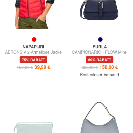
NAPAPIJRI
FURLA
AERONS V 2 Ärmellose Jacke
CAMPIONARIO - FLOW Mini-
Handtasche mit
75% RABATT
60% RABATT
Schulterriemen
39,99 €
158,00 €
159,00 €
395,00 €
Kostenloser Versand