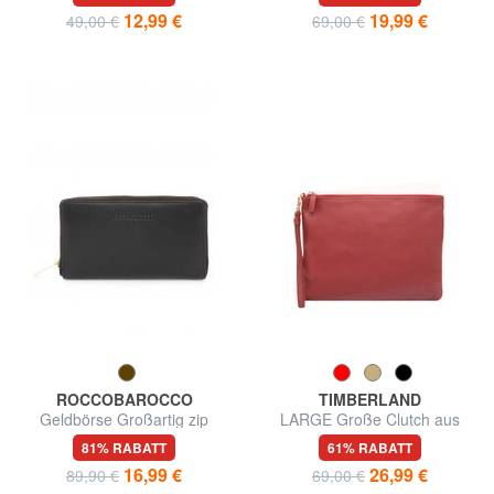
12,99 €
19,99 €
49,00 €
69,00 €
ROCCOBAROCCO
TIMBERLAND
Geldbörse Großartig zip
LARGE Große Clutch aus
around in Haut
Leder mit Handgelenkstasche
81% RABATT
61% RABATT
16,99 €
26,99 €
89,90 €
69,00 €