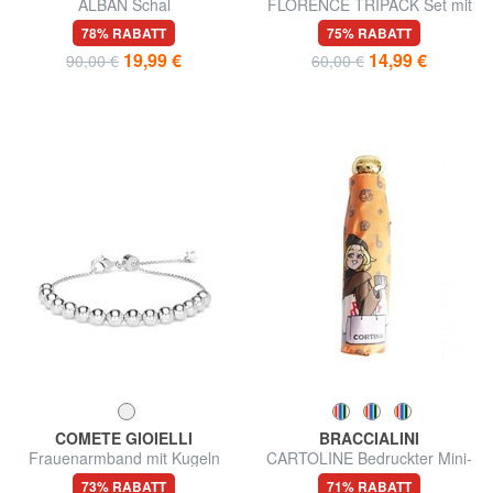
ALBAN Schal
FLORENCE TRIPACK Set mit
3 Boxershorts
78% RABATT
75% RABATT
19,99 €
14,99 €
90,00 €
60,00 €
COMETE GIOIELLI
BRACCIALINI
Frauenarmband mit Kugeln
CARTOLINE Bedruckter Mini-
Regenschirm
73% RABATT
71% RABATT