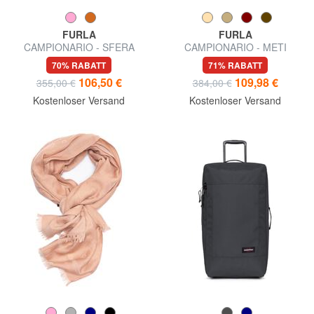
FURLA
FURLA
CAMPIONARIO - SFERA
CAMPIONARIO - METI
SOFT Umhängetasche
Umhängetasche
70% RABATT
71% RABATT
106,50 €
109,98 €
355,00 €
384,00 €
Kostenloser Versand
Kostenloser Versand