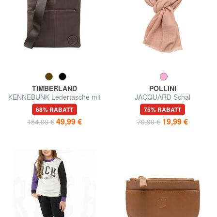
TIMBERLAND
POLLINI
KENNEBUNK Ledertasche mit
JACQUARD Schal
Tasche
68% RABATT
75% RABATT
49,99 €
19,99 €
154,90 €
79,90 €