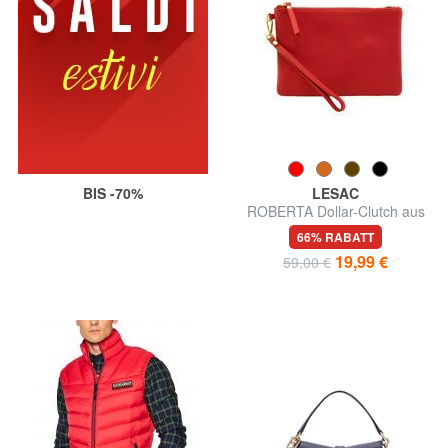
BIS -70%
LESAC
ROBERTA Dollar-Clutch aus
Leder
66% RABATT
19,99 €
59,00 €