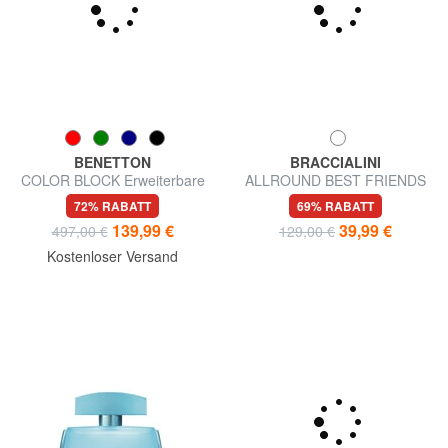
BENETTON
BRACCIALINI
COLOR BLOCK Erweiterbare
ALLROUND BEST FRIENDS
Kabine + Mittlerer + Großer
Kompakte Geldbörse mit
72% RABATT
69% RABATT
Trolley-Satz
Reißverschluss
139,99 €
39,99 €
497,00 €
129,00 €
Kostenloser Versand