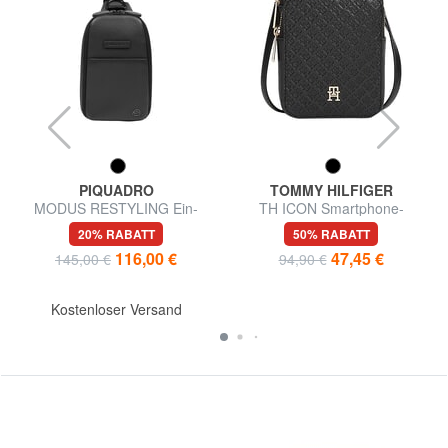
PIQUADRO
TOMMY HILFIGER
MODUS RESTYLING Ein-
TH ICON Smartphone-
Schulter-Rucksack mit
Halterung
20% RABATT
50% RABATT
iPhone®-Halterung
116,00 €
47,45 €
145,00 €
94,90 €
Kostenloser Versand