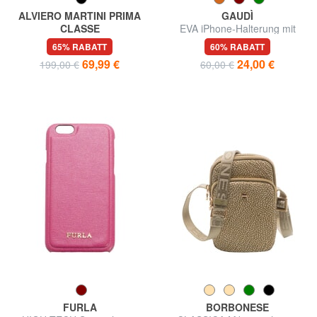
ALVIERO MARTINI PRIMA
GAUDÌ
CLASSE
EVA iPhone-Halterung mit
MONOGRAM
Münzfach
65% RABATT
60% RABATT
Dokumentenhalter
69,99 €
24,00 €
199,00 €
60,00 €
FURLA
BORBONESE