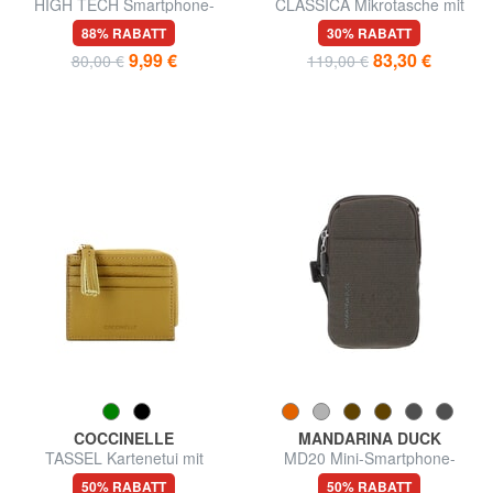
HIGH TECH Smartphone-
CLASSICA Mikrotasche mit
Hüllen
Smartphone-Halterung
88% RABATT
30% RABATT
9,99 €
83,30 €
80,00 €
119,00 €
COCCINELLE
MANDARINA DUCK
TASSEL Kartenetui mit
MD20 Mini-Smartphone-
Reißverschluss aus
Tasche
50% RABATT
50% RABATT