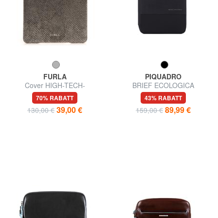
FURLA
PIQUADRO
Cover HIGH-TECH-
BRIEF ECOLOGICA
Abdeckung
Klemmbrett aus recyceltem
70% RABATT
43% RABATT
Stoff
39,00 €
89,99 €
130,00 €
159,00 €