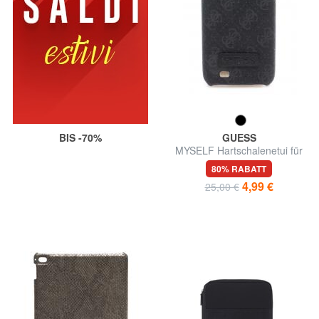
BIS -70%
GUESS
MYSELF Hartschalenetui für
Galaxy s4
80% RABATT
4,99 €
25,00 €