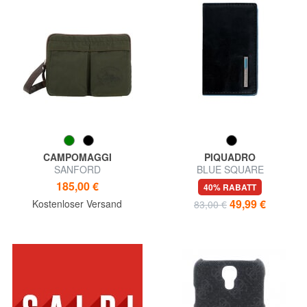
CAMPOMAGGI
PIQUADRO
SANFORD
BLUE SQUARE
Dokumententasche,
Visitenkartenetui aus Leder
185,00 €
40% RABATT
Umhängetasche
49,99 €
Kostenloser Versand
83,00 €