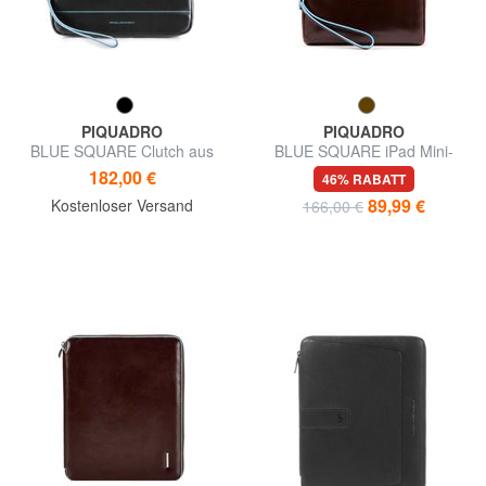
PIQUADRO
PIQUADRO
BLUE SQUARE Clutch aus
BLUE SQUARE iPad Mini-
Leder mit Manschette
Halter
182,00 €
46% RABATT
89,99 €
Kostenloser Versand
166,00 €