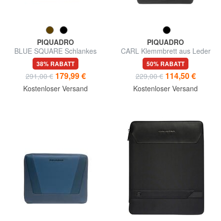
PIQUADRO
PIQUADRO
BLUE SQUARE Schlankes
CARL Klemmbrett aus Leder
Klemmbrett aus Leder im A4-
38% RABATT
50% RABATT
Format
179,99 €
114,50 €
291,00 €
229,00 €
Kostenloser Versand
Kostenloser Versand