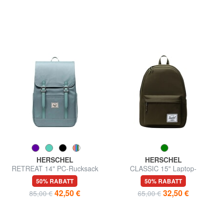
HERSCHEL
HERSCHEL
RETREAT 14" PC-Rucksack
CLASSIC 15" Laptop-
Rucksack
50% RABATT
50% RABATT
42,50 €
32,50 €
85,00 €
65,00 €