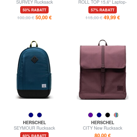
SURVEY Rucksack
ROLL TOP 15,6" Laptop-
Rucksack
50% RABATT
57% RABATT
50,00 €
49,99 €
100,00 €
115,00 €
HERSCHEL
HERSCHEL
SEYMOUR Rucksack
CITY New Rucksack
80,00 €
60% RABATT