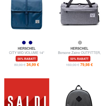
HERSCHEL
HERSCHEL
CITY MID-VOLUME 14"
Borsone Zaino OUTFITTER,
Laptop-Rucksack
mit einziehbaren
56% RABATT
50% RABATT
Schultergurten
34,99 €
79,98 €
80,00 €
160,00 €