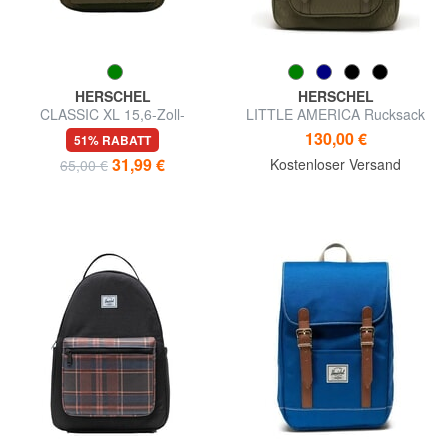
HERSCHEL
HERSCHEL
CLASSIC XL 15,6-Zoll-
LITTLE AMERICA Rucksack
Laptop-Rucksack
in Standardgröße
130,00 €
51% RABATT
31,99 €
Kostenloser Versand
65,00 €