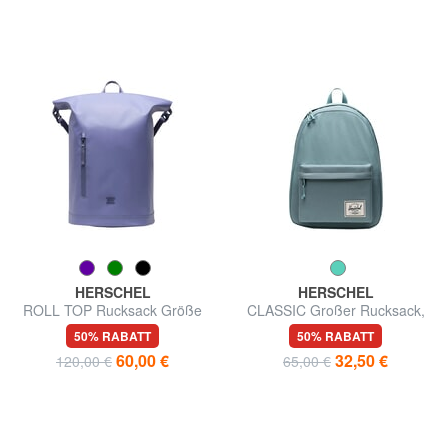
HERSCHEL
HERSCHEL
ROLL TOP Rucksack Größe
CLASSIC Großer Rucksack,
L, für 15"/16"-Laptop
15/16"-Laptopfach
50% RABATT
50% RABATT
60,00 €
32,50 €
120,00 €
65,00 €