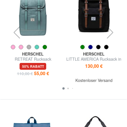
HERSCHEL
HERSCHEL
RETREAT Rucksack
LITTLE AMERICA Rucksack in
Standardgröße
130,00 €
50% RABATT
55,00 €
110,00 €
Kostenloser Versand