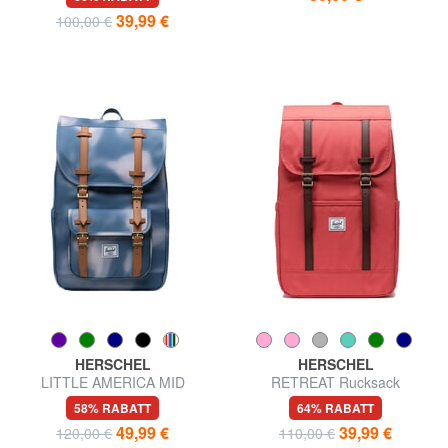
39,99 €
100,00 €
HERSCHEL
HERSCHEL
LITTLE AMERICA MID
RETREAT Rucksack
Mittelgroßer Rucksack
58% RABATT
64% RABATT
49,99 €
39,99 €
120,00 €
110,00 €