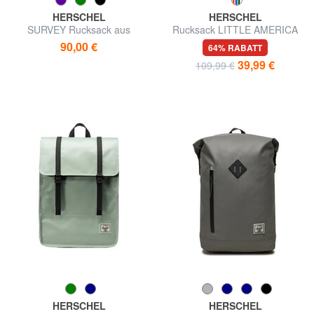
HERSCHEL
HERSCHEL
SURVEY Rucksack aus
Rucksack LITTLE AMERICA
recyceltem PET
MID VOLUME-Modell, 13 "PC-
90,00 €
64% RABATT
Halter
39,99 €
109,99 €
HERSCHEL
HERSCHEL