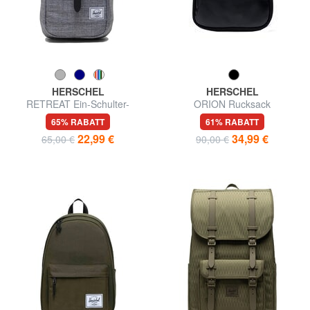
HERSCHEL
HERSCHEL
RETREAT Ein-Schulter-
ORION Rucksack
Rucksack
65% RABATT
61% RABATT
22,99 €
34,99 €
65,00 €
90,00 €