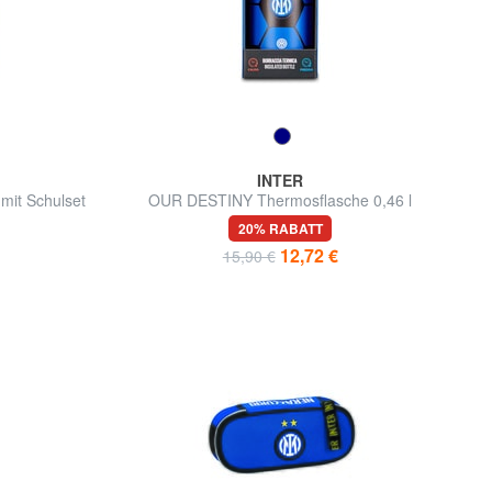
INTER
it Schulset
OUR DESTINY Thermosflasche 0,46 l
20% RABATT
12,72 €
15,90 €