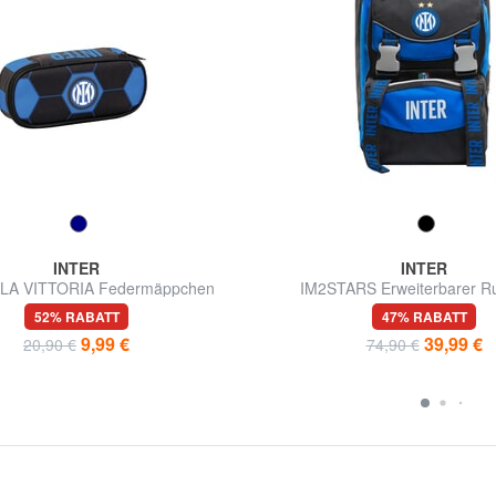
INTER
INTER
LA VITTORIA Federmäppchen
IM2STARS Erweiterbarer R
52% RABATT
47% RABATT
9,99 €
39,99 €
20,90 €
74,90 €