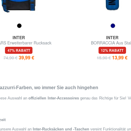
INTER
INTER
RS Erweiterbarer Rucksack
BORRACCIA Aus Sta
47% RABATT
12% RABATT
39,99 €
13,99 €
74,90 €
15,90 €
razzurri-Farben, wo immer Sie auch hingehen
diese Auswahl an
offiziellen Inter-Accessoires
genau das Richtige für Sie! 
zeit
t, unsere Auswahl an
Inter-Rucksäcken und -Taschen
vereint Funktionalität u