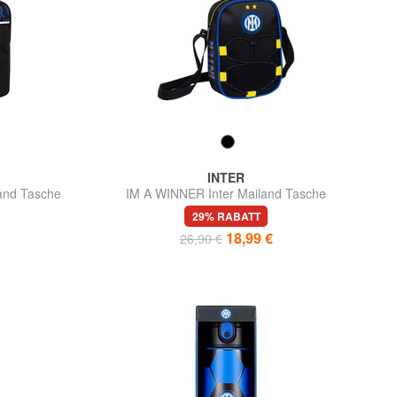
INTER
and Tasche
IM A WINNER Inter Mailand Tasche
29% RABATT
18,99 €
26,90 €