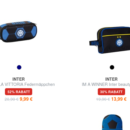
INTER
INTER
LA VITTORIA Federmäppchen
IM A WINNER Inter beaut
52% RABATT
30% RABATT
9,99 €
13,99 €
20,90 €
19,90 €