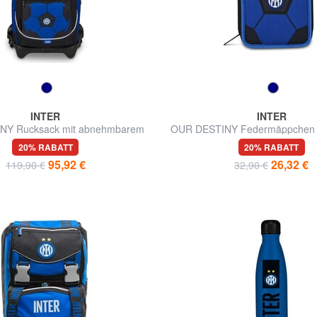
INTER
INTER
NY Rucksack mit abnehmbarem
OUR DESTINY Federmäppchen m
Trolley
20% RABATT
20% RABATT
95,92 €
26,32 €
119,90 €
32,90 €