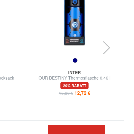
INTER
ucksack
OUR DESTINY Thermosflasche 0,46 l
OUR
20% RABATT
12,72 €
15,90 €