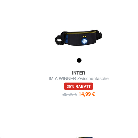
INTER
IM A WINNER Zwischentasche
35% RABATT
14,99 €
22,90 €