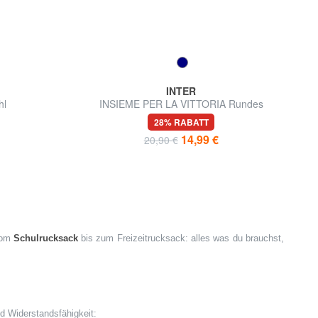
INTER
hl
INSIEME PER LA VITTORIA Rundes
Federmäppchen
28% RABATT
14,99 €
20,90 €
Vom
Schulrucksack
bis zum Freizeitrucksack: alles was du brauchst,
nd Widerstandsfähigkeit: