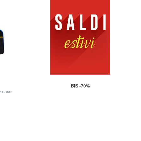
BIS -70%
y case