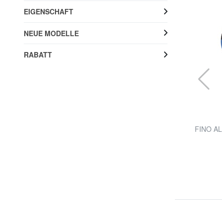
EIGENSCHAFT
NEUE MODELLE
RABATT
INTER
POWER TO DREAM Inter Mailand Tasche
FINO AL
28% RABATT
19,99 €
27,90 €