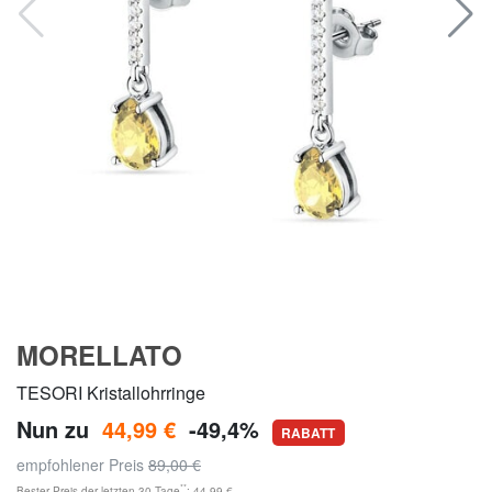
MORELLATO
TESORI Kristallohrringe
Nun zu
44,99 €
-49,4%
RABATT
empfohlener Preis
89,00 €
**
Bester Preis der letzten 30 Tage
: 44,99 €