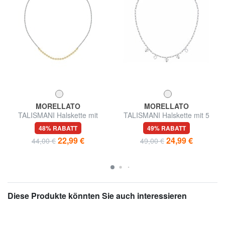
MORELLATO
MORELLATO
TALISMANI Halskette mit
TALISMANI Halskette mit 5
zweifarbigen Stahlkugeln
kleinen Herzen
48% RABATT
49% RABATT
22,99 €
24,99 €
44,00 €
49,00 €
Diese Produkte könnten Sie auch interessieren