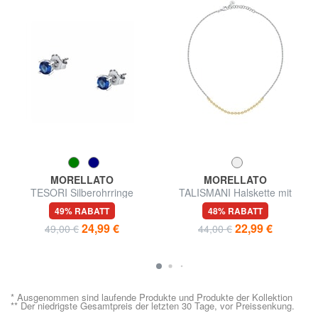
MORELLATO
MORELLATO
TESORI Silberohrringe
TALISMANI Halskette mit
zweifarbigen Stahlkugeln
49% RABATT
48% RABATT
24,99 €
22,99 €
49,00 €
44,00 €
* Ausgenommen sind laufende Produkte und Produkte der Kollektion
** Der niedrigste Gesamtpreis der letzten 30 Tage, vor Preissenkung.