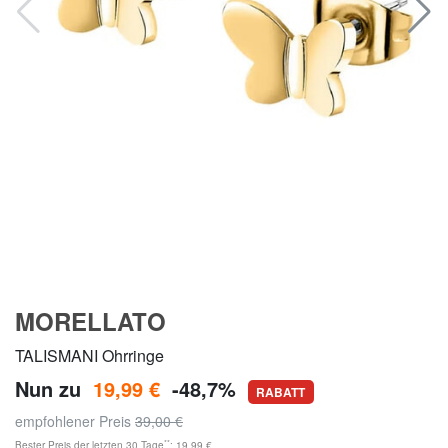
MORELLATO
TALISMANI Ohrringe
Nun zu
19,99 €
-48,7%
RABATT
empfohlener Preis
39,00 €
**
Bester Preis der letzten 30 Tage
: 19,99 €