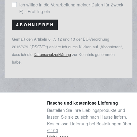
Ich willige in die Verarbeitung meiner Daten für Zweck
F) - Profiling ein
ABONNIEREN
Gemäß den Artikeln 6, 7, 12 und 13 der EU-Verordnung
2016/679 („DSGVO“) erkläre ich durch Klicken auf „Abonnieren“,
dass ich die
Datenschutzerklärung
zur Kenntnis genommen
habe.
Rasche und kostenlose Lieferung
Bestellen Sie Ihre Lieblingsprodukte und
lassen Sie sie zu sich nach Hause liefern.
Kostenlose Lieferung bei Bestellungen über
€ 100