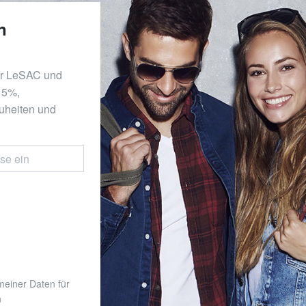
n
er LeSAC und
 15%,
uheiten und
 meiner Daten für
n