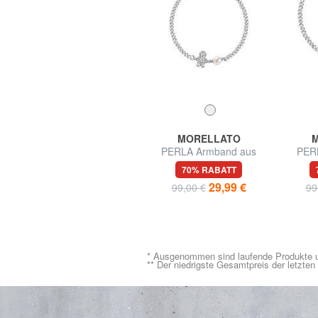
EASTPAK
MORELLATO
N
TARP DUFFL'R WHEEL
PERLA Armband aus
PER
Trolley / große Tasche
925er Silber
57% RABATT
70% RABATT
89,99 €
29,99 €
210,00 €
99,00 €
99
* Ausgenommen sind laufende Produkte u
** Der niedrigste Gesamtpreis der letzte