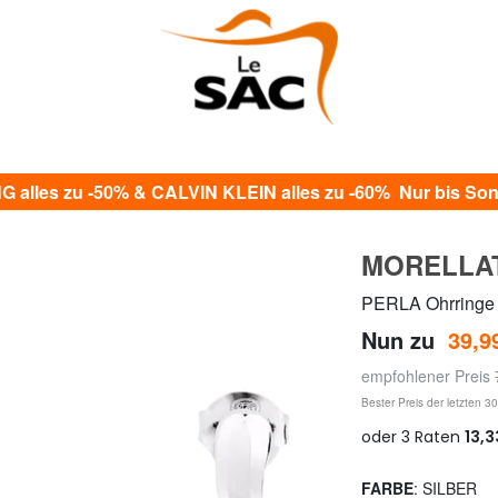
alles zu -50% & CALVIN KLEIN alles zu -60% Nur bis Sonn
MORELLA
PERLA Ohrringe
Nun zu
39,9
empfohlener Preis
Bester Preis der letzten 3
FARBE
: SILBER