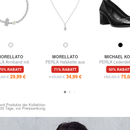
MORELLATO
MORELLATO
MICHAEL K
LA Armband mit
PERLA Halskette aus
PERLA Lederdek
Charme
925er Silber
70% RABATT
71% RABATT
50% RABAT
29,99 €
34,99 €
75,0
,00 €
119,00 €
150,00 €
nd Produkte der Kollektion
n 30 Tage, vor Preissenkung.