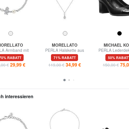
MORELLATO
MORELLATO
MICHAEL K
LA Armband mit
PERLA Halskette aus
PERLA Lederdek
Charme
925er Silber
70% RABATT
71% RABATT
50% RABAT
29,99 €
34,99 €
75,0
,00 €
119,00 €
150,00 €
h interessieren