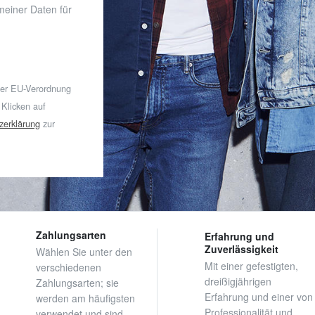
 meiner Daten für
der EU-Verordnung
 Klicken auf
zerklärung
zur
Zahlungsarten
Erfahrung und
Zuverlässigkeit
Wählen Sie unter den
Mit einer gefestigten,
verschiedenen
dreißigjährigen
Zahlungsarten; sie
Erfahrung und einer von
werden am häufigsten
Professionalität und
verwendet und sind