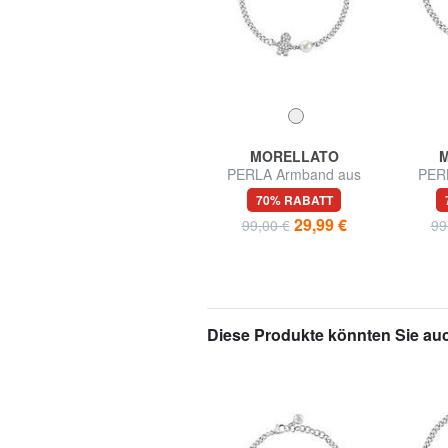
EASTPAK
MORELLATO
N
TARP DUFFL'R WHEEL
PERLA Armband aus
PER
Trolley / große Tasche
925er Silber
57% RABATT
70% RABATT
89,99 €
29,99 €
210,00 €
99,00 €
99
Diese Produkte könnten Sie auc