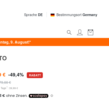
Sprache
DE
Bestimmungsort
Germany
tag, 9. August!*
TO
9 €
-49,4%
RABATT
79,00 €
**
0 Tage
: 39,99 €