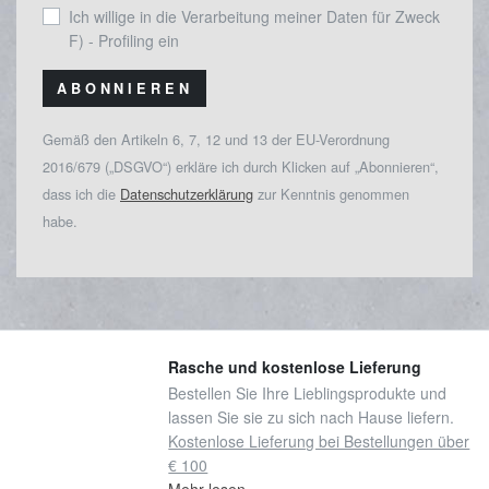
Ich willige in die Verarbeitung meiner Daten für Zweck
F) - Profiling ein
ABONNIEREN
Gemäß den Artikeln 6, 7, 12 und 13 der EU-Verordnung
2016/679 („DSGVO“) erkläre ich durch Klicken auf „Abonnieren“,
dass ich die
Datenschutzerklärung
zur Kenntnis genommen
habe.
Rasche und kostenlose Lieferung
Bestellen Sie Ihre Lieblingsprodukte und
lassen Sie sie zu sich nach Hause liefern.
Kostenlose Lieferung bei Bestellungen über
€ 100