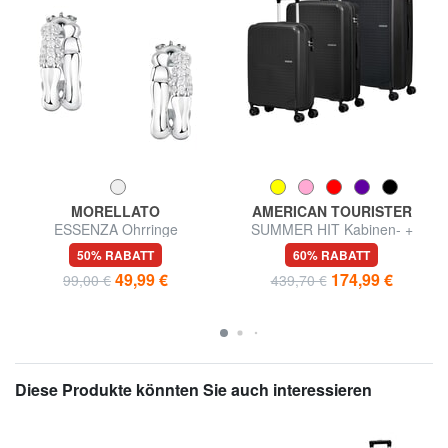
MORELLATO
AMERICAN TOURISTER
ESSENZA Ohrringe
SUMMER HIT Kabinen- +
Mittel- + Groß-Trolley-Set
50% RABATT
60% RABATT
49,99 €
174,99 €
99,00 €
439,70 €
Diese Produkte könnten Sie auch interessieren