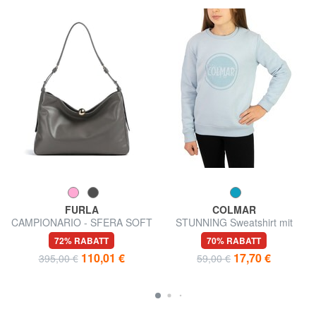
FURLA
COLMAR
CAMPIONARIO - SFERA SOFT
STUNNING Sweatshirt mit
Schultertasche, Leder,
Rundhalsausschnitt und Glitzer-
72% RABATT
70% RABATT
Hergestellt in Italien
Print
110,01 €
17,70 €
395,00 €
59,00 €