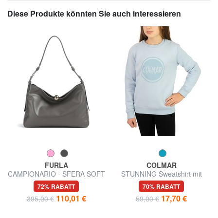
Diese Produkte könnten Sie auch interessieren
FURLA
COLMAR
CAMPIONARIO - SFERA SOFT
STUNNING Sweatshirt mit
Schultertasche, Leder,
Rundhalsausschnitt und Glitzer-
72% RABATT
70% RABATT
Hergestellt in Italien
Print
110,01 €
17,70 €
395,00 €
59,00 €