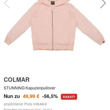
COLMAR
STUNNING Kapuzenpullover
Nun zu
49,99 €
-56,5%
RABATT
empfohlener Preis
115,00 €
**
Bester Preis der letzten 30 Tage
: 49,99 €