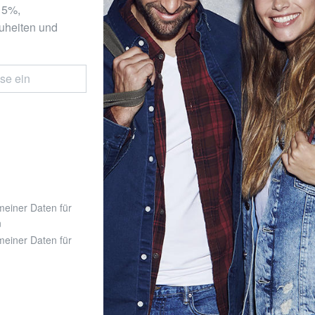
 15%,
uheiten und
 meiner Daten für
n
 meiner Daten für