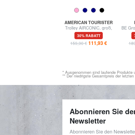
SAMSONITE
AMERICAN TOURISTER
ROADED Große Tasche
Trolley AIRCONIC, groß,
BE Gro
mit Rollen
leicht
56% RABATT
30% RABATT
99,99 €
111,93 €
229,00 €
159,90 €
189
* Ausgenommen sind laufende Produkte u
** Der niedrigste Gesamtpreis der letzte
Abonnieren Sie de
Newsletter
Abonnieren Sie den Newslett