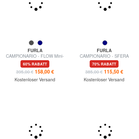
FURLA
FURLA
CAMPIONARIO - FLOW Mini-
CAMPIONARIO - SFERA
Handtasche mit
Mikro-Schultertasche
60% RABATT
70% RABATT
Schulterriemen
158,00 €
115,50 €
395,00 €
385,00 €
Kostenloser Versand
Kostenloser Versand