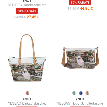
YNOT
YNOT
STRIPES Handtasche mit
YESBAG Umhängetasche
Schulterriemen
50% RABATT
50% RABATT
27,45 €
44,95 €
54,90 €
89,90 €
YNOT
YNOT
YESBAG Einkaufstasche,
YESBAG Hobo-Schultertasche