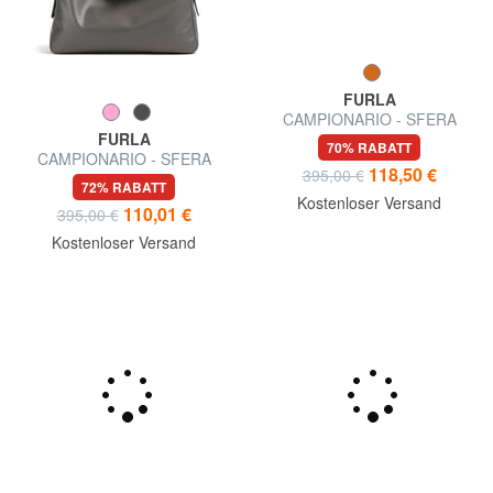
FURLA
FURLA
CAMPIONARIO - SFERA
CAMPIONARIO - SFERA
SOFT Schultertasche, Leder,
SOFT L Schultertasche, Leder
72% RABATT
70% RABATT
Hergestellt in Italien
110,01 €
118,50 €
395,00 €
395,00 €
Kostenloser Versand
Kostenloser Versand