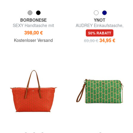
BORBONESE
YNOT
SEXY Handtasche mit
AUDREY Einkaufstasche,
Schulterriemen
Umhängetasche
398,00 €
50% RABATT
34,95 €
Kostenloser Versand
69,90 €