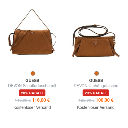
GUESS
GUESS
DEVON Schultertasche mit
DEVON Umhängetasche
Schultergurt
20% RABATT
20% RABATT
116,00 €
100,00 €
145,00 €
125,00 €
Kostenloser Versand
Kostenloser Versand