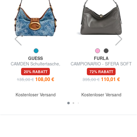
GUESS
FURLA
CAMDEN Schultertasche,
CAMPIONARIO - SFERA SOFT
verstellbar
Schultertasche, Leder,
20% RABATT
72% RABATT
Hergestellt in Italien
108,00 €
110,01 €
135,00 €
395,00 €
Kostenloser Versand
Kostenloser Versand