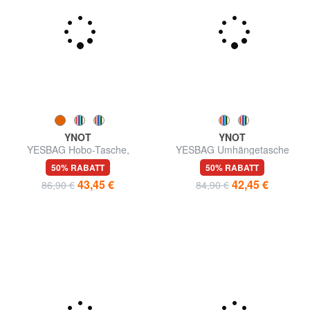
YNOT
YNOT
YESBAG Hobo-Tasche,
YESBAG Umhängetasche
Schultertasche
50% RABATT
50% RABATT
43,45 €
42,45 €
86,90 €
84,90 €