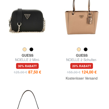
GUESS
GUESS
NOELLE 2 Mini-
NOELLE 2 Schulter-
Schulterkameratasche
Einkaufstasche
30% RABATT
20% RABATT
87,50 €
124,00 €
125,00 €
155,00 €
Kostenloser Versand