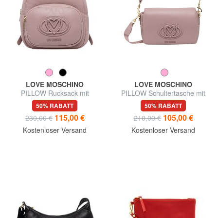
LOVE MOSCHINO
LOVE MOSCHINO
PILLOW Rucksack mit
PILLOW Schultertasche mit
Vordertasche
Schultergurt
50% RABATT
50% RABATT
115,00 €
105,00 €
230,00 €
210,00 €
Kostenloser Versand
Kostenloser Versand