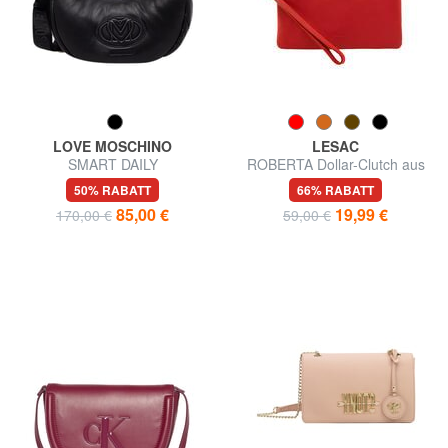
LOVE MOSCHINO
LESAC
SMART DAILY
ROBERTA Dollar-Clutch aus
Umhängetasche
Leder
50% RABATT
66% RABATT
85,00 €
19,99 €
170,00 €
59,00 €