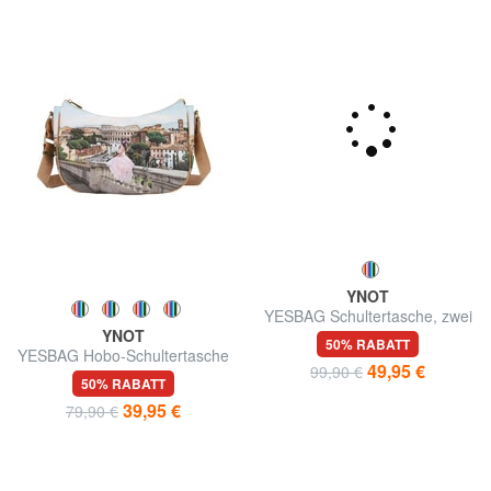
YNOT
YNOT
YESBAG Hobo-Schultertasche
YESBAG Schultertasche, zwei
Fächer
50% RABATT
50% RABATT
39,95 €
49,95 €
79,90 €
99,90 €