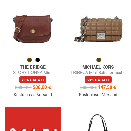
THE BRIDGE
MICHAEL KORS
STORY DONNA Mini-
TRIBECA Mini-Schultertasche
Umhängetasche aus Leder
aus Leder
20% RABATT
50% RABATT
288,00 €
147,50 €
360,00 €
295,00 €
Kostenloser Versand
Kostenloser Versand