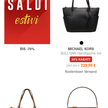
BIS -70%
MICHAEL KORS
SULLIVAN Handtasche mit
Schulterriemen
34% RABATT
229,99 €
350,00 €
Kostenloser Versand