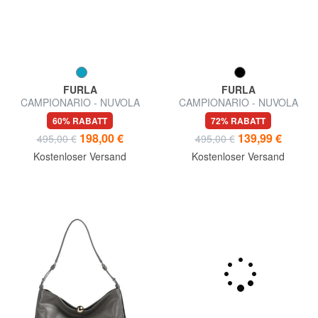
FURLA
FURLA
CAMPIONARIO - NUVOLA
CAMPIONARIO - NUVOLA
Umhängetasche
halbstarre Ledertasche
60% RABATT
72% RABATT
198,00 €
139,99 €
495,00 €
495,00 €
Kostenloser Versand
Kostenloser Versand