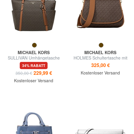
MICHAEL KORS
MICHAEL KORS
SULLIVAN Umhängetasche
HOLMES Schultertasche mit
Schultergurt
325,00 €
34% RABATT
229,99 €
Kostenloser Versand
350,00 €
Kostenloser Versand