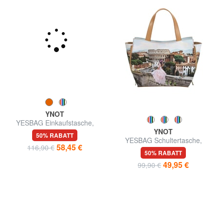
YNOT
YNOT
YESBAG Einkaufstasche,
YESBAG Schultertasche,
Umhängetasche
verstellbare Größe
50% RABATT
50% RABATT
58,45 €
49,95 €
116,90 €
99,90 €