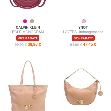
CALVIN KLEIN
YNOT
BOLD MONOGRAM
LOVERS Umhängetasche
Umhängetasche
60% RABATT
50% RABATT
39,96 €
47,45 €
99,90 €
94,90 €