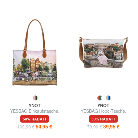
YNOT
YNOT
YESBAG Einkaufstasche,
YESBAG Hobo-Tasche,
Umhängetasche
Schultertasche
50% RABATT
50% RABATT
54,95 €
39,95 €
109,90 €
79,90 €