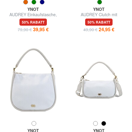
YNOT
YNOT
AUDREY Einkaufstasche,
AUDREY Clutch mit
Umhängetasche
Handgelenkschlaufe und
50% RABATT
50% RABATT
Schulterriemen
39,95 €
24,95 €
79,90 €
49,90 €
YNOT
YNOT