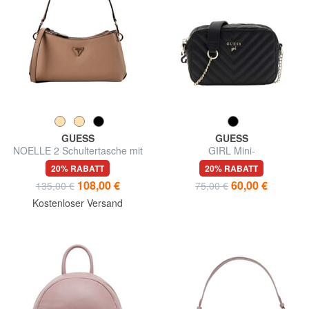
GUESS
GUESS
NOELLE 2 Schultertasche mit
GIRL Mini-
Schultergurt
Schulterkameratasche
20% RABATT
20% RABATT
108,00 €
60,00 €
135,00 €
75,00 €
Kostenloser Versand