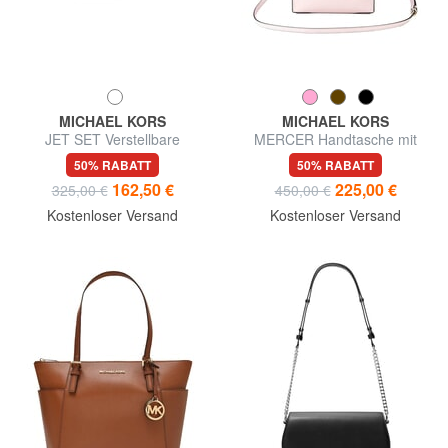
MICHAEL KORS
MICHAEL KORS
JET SET Verstellbare
MERCER Handtasche mit
Schultertasche aus Leder
Schulterriemen aus Leder
50% RABATT
50% RABATT
162,50 €
225,00 €
325,00 €
450,00 €
Kostenloser Versand
Kostenloser Versand