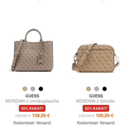
GUESS
GUESS
MERIDIAN 2 Umhängetasche
MERIDIAN 2 Schulter-
Kameratasche
30% RABATT
20% RABATT
108,50 €
100,00 €
155,00 €
125,00 €
Kostenloser Versand
Kostenloser Versand