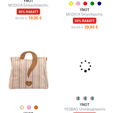
YNOT
YNOT
MODICA Einkaufstasche,
MODICA Strandtasche,
Umhängetasche
handlich
50% RABATT
50% RABATT
19,95 €
29,95 €
39,90 €
59,90 €