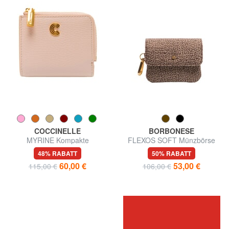
COCCINELLE
BORBONESE
MYRINE Kompakte
FLEXOS SOFT Münzbörse
Ledergeldbörse
mit Karabiner
48% RABATT
50% RABATT
60,00 €
53,00 €
115,00 €
106,00 €