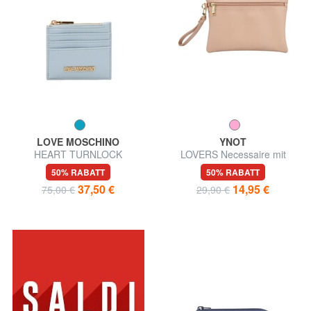
LOVE MOSCHINO
YNOT
HEART TURNLOCK
LOVERS Necessaire mit
Kartenetui / Münzbörse
Münzbeutel und Armband
50% RABATT
50% RABATT
37,50 €
14,95 €
75,00 €
29,90 €