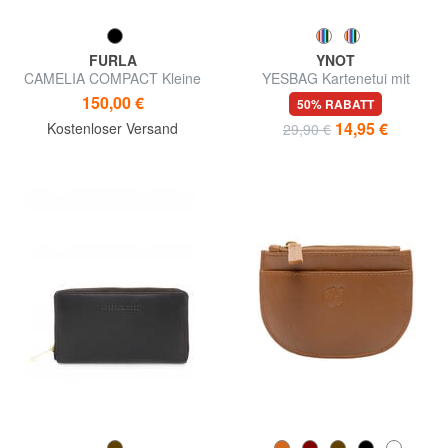
FURLA
YNOT
CAMELIA COMPACT Kleine
YESBAG Kartenetui mit
Geldbörse aus Leder
Reißverschluss und Armband
150,00 €
50% RABATT
14,95 €
Kostenloser Versand
29,90 €