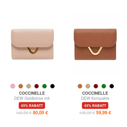
COCCINELLE
COCCINELLE
DEW Geldbörse mit
DEW Kompakte
Münzfach, aus Leder
Ledergeldbörse
43% RABATT
43% RABATT
80,00 €
59,99 €
140,00 €
105,00 €