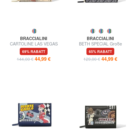
BRACCIALINI
BRACCIALINI
CARTOLINE LAS VEGAS
BETH SPECIAL Große
Große Geldbörse
Geldbörse mit Rundum-
69% RABATT
65% RABATT
Reißverschluss
44,99 €
44,99 €
144,00 €
129,00 €