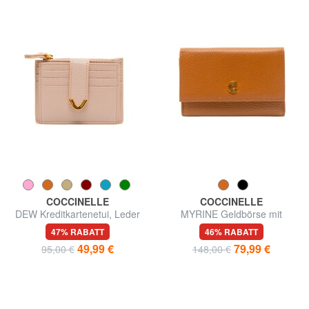
COCCINELLE
COCCINELLE
DEW Kreditkartenetui, Leder
MYRINE Geldbörse mit
Münzfach, aus Leder
47% RABATT
46% RABATT
49,99 €
79,99 €
95,00 €
148,00 €