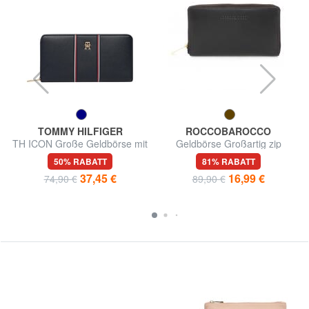
TOMMY HILFIGER
ROCCOBAROCCO
TH ICON Große Geldbörse mit
Geldbörse Großartig zip
Reißverschluss
around in Haut
50% RABATT
81% RABATT
37,45 €
16,99 €
74,90 €
89,90 €