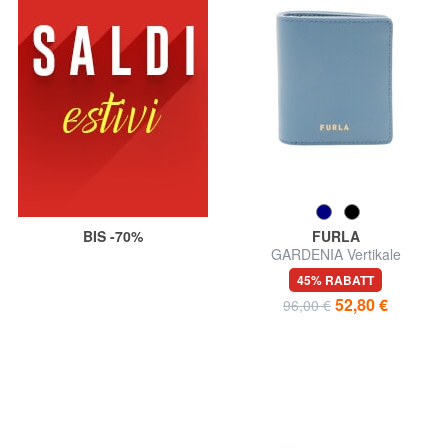
BIS -70%
FURLA
GARDENIA Vertikale
Ledergeldbörse
45% RABATT
52,80 €
96,00 €