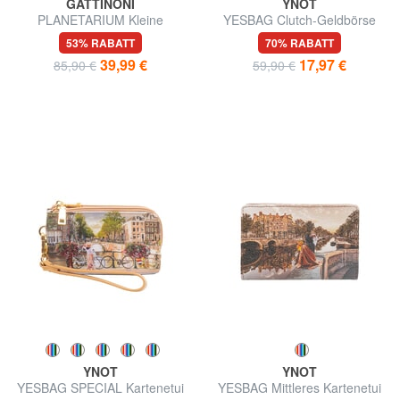
GATTINONI
YNOT
PLANETARIUM Kleine
YESBAG Clutch-Geldbörse
Geldbörse mit Überschlag
mit Handgelenktasche
53% RABATT
70% RABATT
39,99 €
17,97 €
85,90 €
59,90 €
YNOT
YNOT
YESBAG SPECIAL Kartenetui
YESBAG Mittleres Kartenetui