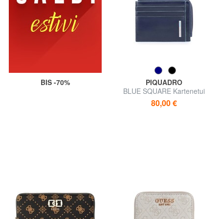
BIS -70%
PIQUADRO
BLUE SQUARE Kartenetui
aus Leder, mit Reißverschluss
80,00 €