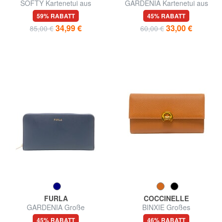
SOFTY Kartenetui aus
GARDENIA Kartenetui aus
gehämmertem Leder
Leder mit Andromeda-Print
59% RABATT
45% RABATT
34,99 €
33,00 €
85,00 €
60,00 €
FURLA
COCCINELLE
GARDENIA Große
BINXIE Großes
Lederbrieftasche mit
Lederportemonnaie
45% RABATT
46% RABATT