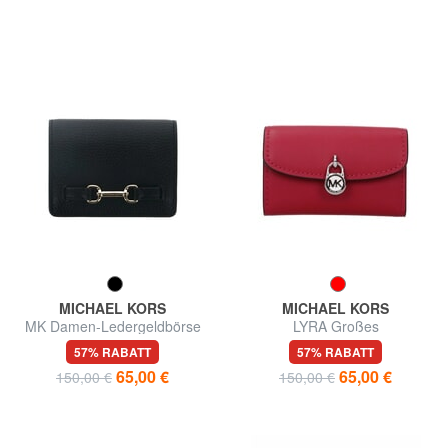
MICHAEL KORS
MICHAEL KORS
MK Damen-Ledergeldbörse
LYRA Großes
Lederportemonnaie
57% RABATT
57% RABATT
65,00 €
65,00 €
150,00 €
150,00 €