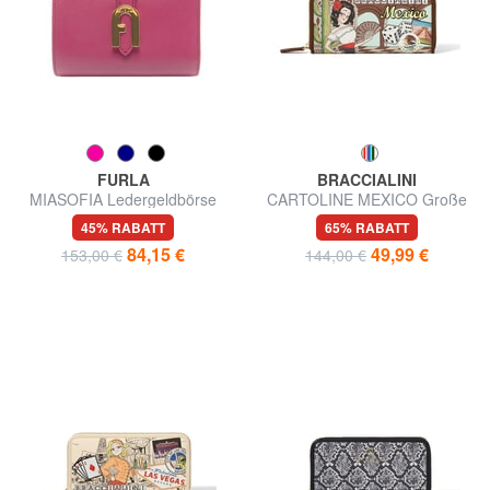
FURLA
BRACCIALINI
MIASOFIA Ledergeldbörse
CARTOLINE MEXICO Große
Geldbörse mit Rundum-
45% RABATT
65% RABATT
Reißverschluss
84,15 €
49,99 €
153,00 €
144,00 €