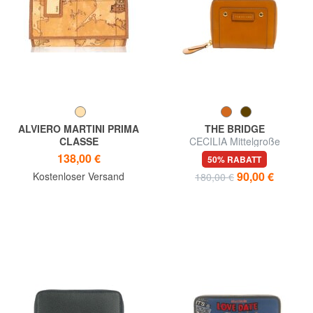
ALVIERO MARTINI PRIMA
THE BRIDGE
CLASSE
CECILIA Mittelgroße
Geldbörse GEO CLASSIC, mit
Lederbrieftasche mit
138,00 €
50% RABATT
Logoplakette
umlaufendem Reißverschluss
90,00 €
Kostenloser Versand
180,00 €