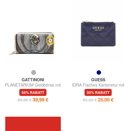
GATTINONI
GUESS
PLANETARIUM Geldbörse mit
IDRA Flaches Kartenetui mit
Rundum-Reißverschluss
Reißverschluss
56% RABATT
50% RABATT
39,99 €
25,00 €
89,90 €
50,00 €