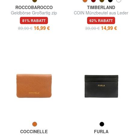
ROCCOBAROCCO
TIMBERLAND
Geldbörse Großartig zip
COIN Münzbeutel aus Leder
around in Haut
81% RABATT
62% RABATT
16,99 €
14,99 €
89,90 €
39,00 €
COCCINELLE
FURLA