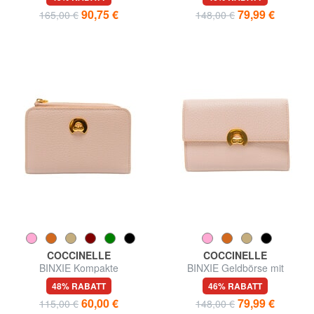
umlaufendem Reißverschluss
90,75 €
79,99 €
165,00 €
148,00 €
COCCINELLE
COCCINELLE
BINXIE Kompakte
BINXIE Geldbörse mit
Ledergeldbörse
Münzfach, aus Leder
48% RABATT
46% RABATT
60,00 €
79,99 €
115,00 €
148,00 €