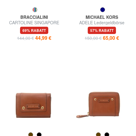
BRACCIALINI
MICHAEL KORS
CARTOLINE SINGAPORE
ADELE Ledergeldbörse
Mittelgroße Geldbörse
69% RABATT
57% RABATT
44,99 €
65,00 €
144,00 €
150,00 €