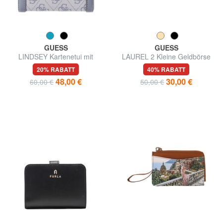
GUESS
GUESS
LINDSEY Kartenetui mit
LAUREL 2 Kleine Geldbörse
Münzfach
mit Rundum-Reißverschluss
20% RABATT
40% RABATT
48,00 €
30,00 €
60,00 €
50,00 €