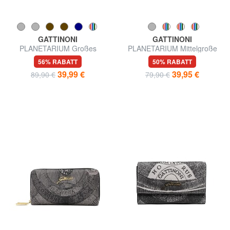
GATTINONI
GATTINONI
PLANETARIUM Großes
PLANETARIUM Mittelgroße
Portemonnaie mit Rundum-
Geldbörse
56% RABATT
50% RABATT
Reißverschluss
39,99 €
39,95 €
89,90 €
79,90 €