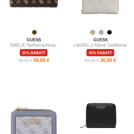
GUESS
GUESS
EMELIE Reißverschluss-
LAUREL 2 Kleine Geldbörse
Geldbörse
mit Rundum-Reißverschluss
20% RABATT
40% RABATT
56,00 €
30,00 €
70,00 €
50,00 €