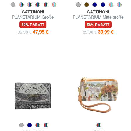
GATTINONI
GATTINONI
PLANETARIUM Große
PLANETARIUM Mittelgroße
Geldbörse mit
Geldbörse mit Klappe
50% RABATT
56% RABATT
Doppelreißverschluss
47,95 €
39,99 €
95,90 €
89,90 €