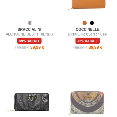
BRACCIALINI
COCCINELLE
ALLROUND BEST FRIENDS
BINXIE Reißverschluss-
Kompakte Geldbörse mit
Geldbörse
69% RABATT
42% RABATT
Reißverschluss
39,99 €
89,99 €
129,00 €
155,00 €