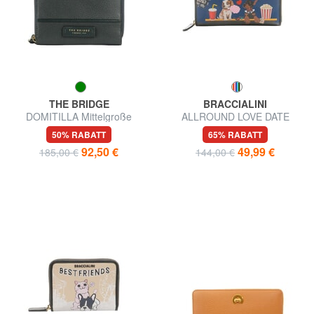
THE BRIDGE
BRACCIALINI
DOMITILLA Mittelgroße
ALLROUND LOVE DATE
Lederbrieftasche mit
Große Geldbörse mit
50% RABATT
65% RABATT
umlaufendem Reißverschluss
Reißverschluss
92,50 €
49,99 €
185,00 €
144,00 €