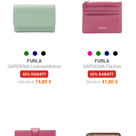
FURLA
FURLA
GARDENIA Ledergeldbörse
GARDENIA Flaches
Kartenetui aus Leder
45% RABATT
45% RABATT
74,80 €
41,80 €
136,00 €
76,00 €