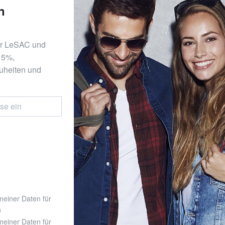
n
er LeSAC und
 15%,
uheiten und
 meiner Daten für
n
 meiner Daten für