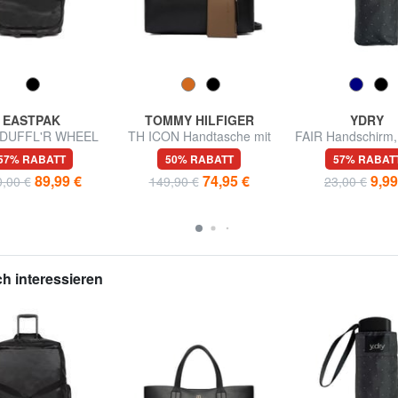
EASTPAK
TOMMY HILFIGER
YDRY
 DUFFL'R WHEEL
TH ICON Handtasche mit
FAIR Handschirm, 
ey / große Tasche
Schulterriemen
Griff
57% RABATT
50% RABATT
57% RABAT
89,99 €
74,95 €
9,99
,00 €
149,90 €
23,00 €
h interessieren