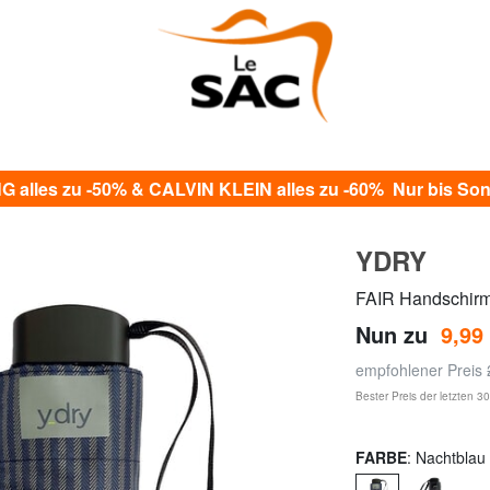
alles zu -50% & CALVIN KLEIN alles zu -60% Nur bis Sonn
YDRY
FAIR Handschirm, 
Nun zu
9,99
empfohlener Preis
Bester Preis der letzten 3
FARBE
: Nachtblau