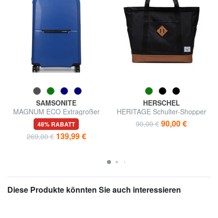
SAMSONITE
HERSCHEL
MAGNUM ECO Extragroßer
HERITAGE Schulter-Shopper
Trolley
90,00 €
90,00 €
48% RABATT
139,99 €
269,00 €
Diese Produkte könnten Sie auch interessieren