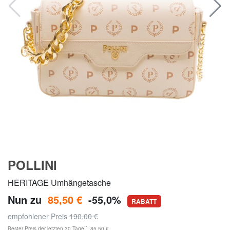
POLLINI
HERITAGE Umhängetasche
Nun zu
85,50 €
-55,0%
RABATT
empfohlener Preis
190,00 €
**
Bester Preis der letzten 30 Tage
: 85,50 €