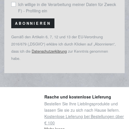
Ich willige in die Verarbeitung meiner Daten für Zweck
F) - Profiling ein
ABONNIEREN
Gemäß den Artikeln 6, 7, 12 und 13 der EU-Verordnung
2016/679 („DSGVO“) erkläre ich durch Klicken auf „Abonnieren“,
dass ich die
Datenschutzerklärung
zur Kenntnis genommen
habe.
Rasche und kostenlose Lieferung
Bestellen Sie Ihre Lieblingsprodukte und
lassen Sie sie zu sich nach Hause liefern.
Kostenlose Lieferung bei Bestellungen über
€ 100