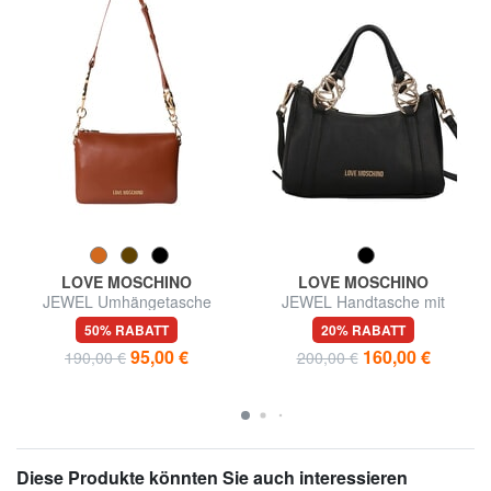
LOVE MOSCHINO
LOVE MOSCHINO
JEWEL Umhängetasche
JEWEL Handtasche mit
Schulterriemen
50% RABATT
20% RABATT
95,00 €
160,00 €
190,00 €
200,00 €
Diese Produkte könnten Sie auch interessieren