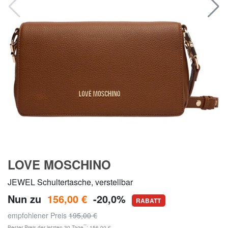
LOVE MOSCHINO
JEWEL Schultertasche, verstellbar
Nun zu
156,00 €
-20,0%
RABATT
empfohlener Preis
195,00 €
**
Bester Preis der letzten 30 Tage
: 156,00 €