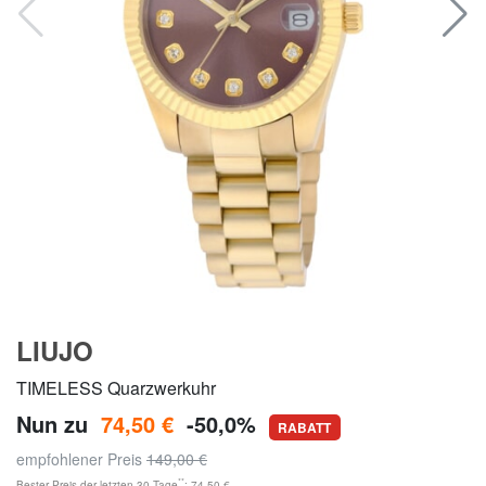
LIUJO
TIMELESS Quarzwerkuhr
Nun zu
74,50 €
-50,0%
RABATT
empfohlener Preis
149,00 €
**
Bester Preis der letzten 30 Tage
: 74,50 €