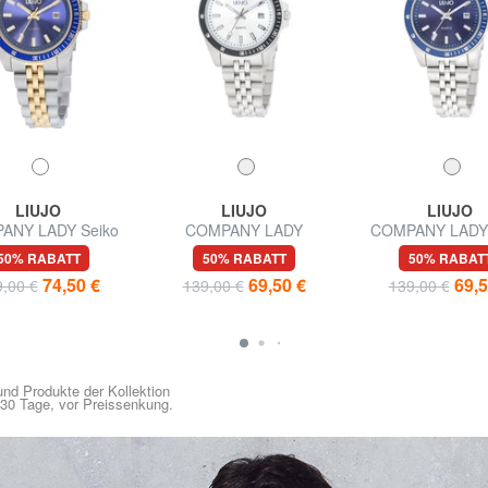
LIUJO
LIUJO
LIUJO
ANY LADY Seiko
COMPANY LADY
COMPANY LADY 
hrwerk VJ12
Dreizeigeruhr mit Seiko
Uhrwerk VJ
50% RABATT
50% RABATT
50% RABAT
VJ12 Uhrwerk
74,50 €
69,50 €
69,5
,00 €
139,00 €
139,00 €
nd Produkte der Kollektion
n 30 Tage, vor Preissenkung.