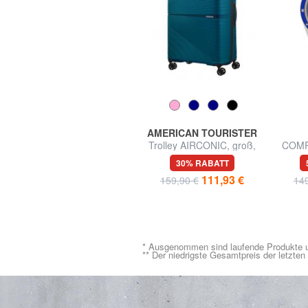
SAMSONITE
AMERICAN TOURISTER
ROADED Große Tasche
Trolley AIRCONIC, groß,
COMP
mit Rollen
leicht
U
56% RABATT
30% RABATT
99,99 €
111,93 €
229,00 €
159,90 €
149
* Ausgenommen sind laufende Produkte u
** Der niedrigste Gesamtpreis der letzte