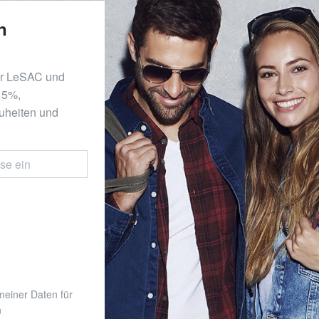
n
er LeSAC und
 15%,
uheiten und
 meiner Daten für
n