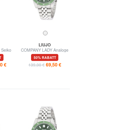
LIUJO
LIUJO
Seiko
COMPANY LADY Analoge
COMPANY LADY Seiko
12
Uhr
Uhrwerk VJ12
T
50% RABATT
50% RABATT
0 €
69,50 €
74,50 €
139,00 €
149,00 €