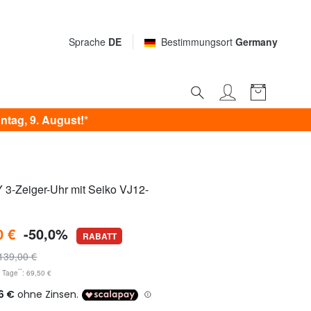
Sprache
DE
Bestimmungsort
Germany
tag, 9. August!*
-Zeiger-Uhr mit Seiko VJ12-
0 €
-50,0%
RABATT
139,00 €
**
0 Tage
: 69,50 €