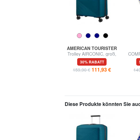
SAMSONITE
AMERICAN TOURISTER
ROADED Große Tasche
Trolley AIRCONIC, groß,
COMP
mit Rollen
leicht
U
56% RABATT
30% RABATT
99,99 €
111,93 €
229,00 €
159,90 €
149
Diese Produkte könnten Sie auc