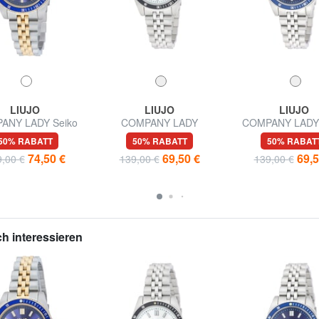
LIUJO
LIUJO
LIUJO
ANY LADY Seiko
COMPANY LADY
COMPANY LADY 
hrwerk VJ12
Dreizeigeruhr mit Seiko
Uhrwerk VJ
50% RABATT
50% RABATT
50% RABAT
VJ12 Uhrwerk
74,50 €
69,50 €
69,5
,00 €
139,00 €
139,00 €
h interessieren