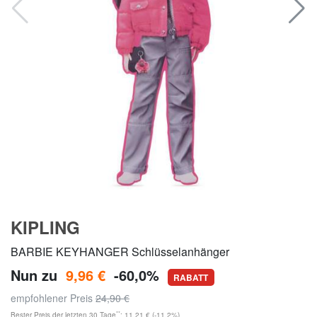
KIPLING
BARBIE KEYHANGER Schlüsselanhänger
Nun zu
9,96 €
-60,0%
RABATT
empfohlener Preis
24,90 €
**
Bester Preis der letzten 30 Tage
: 11,21 € (-11,2%)