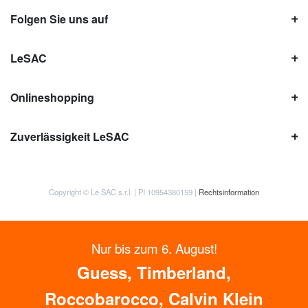
Folgen Sie uns auf
LeSAC
Onlineshopping
Zuverlässigkeit LeSAC
Copyright © Le SAC s.r.l. | PI 10954380159 |
Rechtsinformation
Nur bis zum 6. August!
Guess, Timberland,
Roccobarocco, Calvin Klein