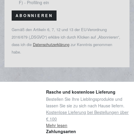
F) - Profiling ein
ABONNIEREN
Gemäß den Artikeln 6, 7, 12 und 13 der EU-Verordnung
2016/679 („DSGVO“) erkläre ich durch Klicken auf „Abonnieren“,
dass ich die
Datenschutzerklärung
zur Kenntnis genommen
habe.
Rasche und kostenlose Lieferung
Bestellen Sie Ihre Lieblingsprodukte und
lassen Sie sie zu sich nach Hause liefern.
Kostenlose Lieferung bei Bestellungen über
€ 100
Mehr lesen
Zahlungsarten