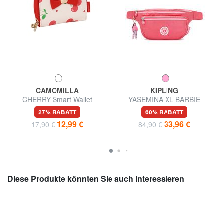
CAMOMILLA
KIPLING
CHERRY Smart Wallet
YASEMINA XL BARBIE
Umhängetasche
27% RABATT
60% RABATT
12,99 €
33,96 €
17,90 €
84,90 €
Diese Produkte könnten Sie auch interessieren