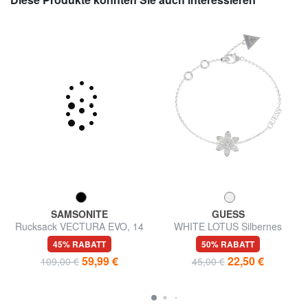
SAMSONITE
GUESS
Rucksack VECTURA EVO, 14
WHITE LOTUS Silbernes
"PC-Halterung, mit Easy Pass
Armband
45% RABATT
50% RABATT
59,99 €
22,50 €
109,00 €
45,00 €