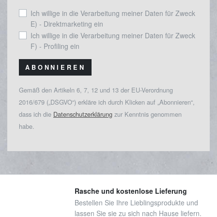
Ich willige in die Verarbeitung meiner Daten für Zweck
E) - Direktmarketing ein
Ich willige in die Verarbeitung meiner Daten für Zweck
F) - Profiling ein
ABONNIEREN
Gemäß den Artikeln 6, 7, 12 und 13 der EU-Verordnung
2016/679 („DSGVO“) erkläre ich durch Klicken auf „Abonnieren“,
dass ich die
Datenschutzerklärung
zur Kenntnis genommen
habe.
Rasche und kostenlose Lieferung
Bestellen Sie Ihre Lieblingsprodukte und
lassen Sie sie zu sich nach Hause liefern.