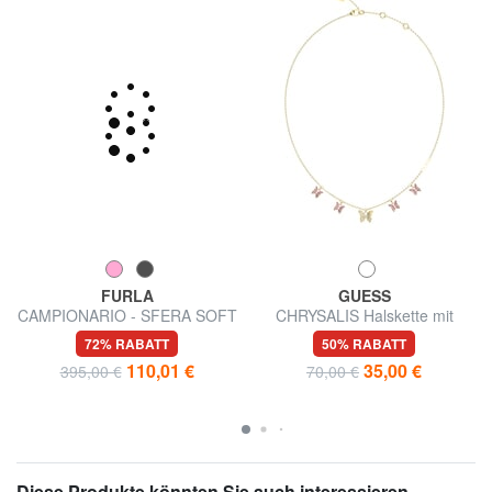
FURLA
GUESS
CAMPIONARIO - SFERA SOFT
CHRYSALIS Halskette mit
Schultertasche, Leder,
mehreren Anhängern aus
72% RABATT
50% RABATT
Hergestellt in Italien
Kristallen und
110,01 €
35,00 €
395,00 €
70,00 €
Schmetterlingsmotiv
Diese Produkte könnten Sie auch interessieren