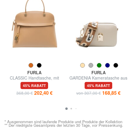
FURLA
FURLA
CLASSIC Handtasche, mit
GARDENIA Kameratasche aus
Schultergurt
Leder mit Keria-Print
45% RABATT
45% RABATT
202,40 €
168,85 €
368,00 €
von 307,00 €
* Ausgenommen sind laufende Produkte und Produkte der Kollektion
** Der niedrigste Gesamtpreis der letzten 30 Tage, vor Preissenkung.