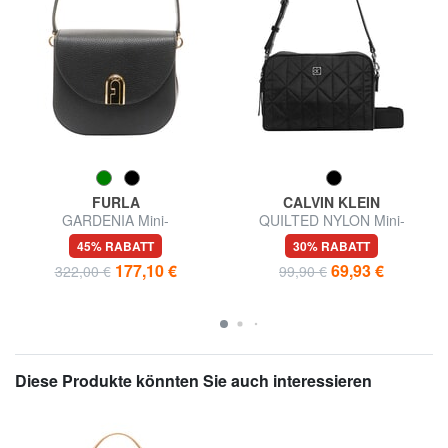
FURLA
CALVIN KLEIN
GARDENIA Mini-
QUILTED NYLON Mini-
Umhängetasche aus Leder
Schultertasche mit Schultergurt
45% RABATT
30% RABATT
177,10 €
69,93 €
322,00 €
99,90 €
Diese Produkte könnten Sie auch interessieren