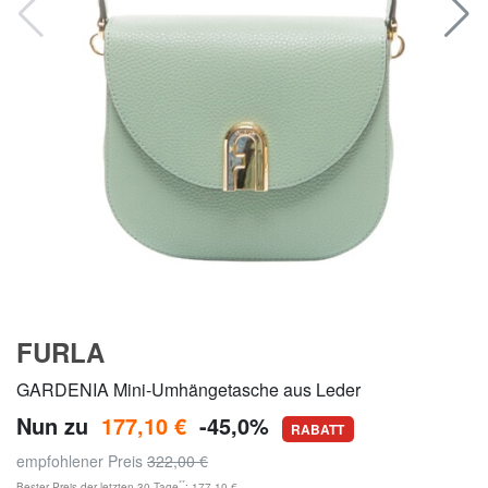
FURLA
GARDENIA Mini-Umhängetasche aus Leder
Nun zu
177,10 €
-45,0%
RABATT
empfohlener Preis
322,00 €
**
Bester Preis der letzten 30 Tage
: 177,10 €