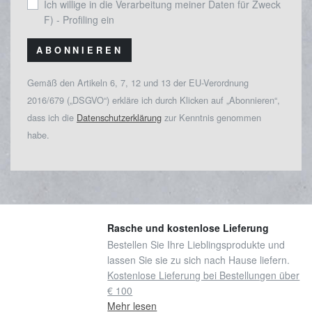
Ich willige in die Verarbeitung meiner Daten für Zweck
F) - Profiling ein
ABONNIEREN
Gemäß den Artikeln 6, 7, 12 und 13 der EU-Verordnung
2016/679 („DSGVO“) erkläre ich durch Klicken auf „Abonnieren“,
dass ich die
Datenschutzerklärung
zur Kenntnis genommen
habe.
Rasche und kostenlose Lieferung
Bestellen Sie Ihre Lieblingsprodukte und
lassen Sie sie zu sich nach Hause liefern.
Kostenlose Lieferung bei Bestellungen über
€ 100
Mehr lesen