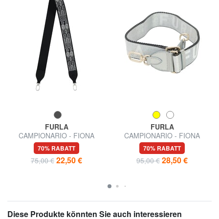
FURLA
FURLA
CAMPIONARIO - FIONA
CAMPIONARIO - FIONA
Schultergurt für Taschen
Schulterriemen mit Logo
70% RABATT
70% RABATT
22,50 €
28,50 €
75,00 €
95,00 €
Diese Produkte könnten Sie auch interessieren