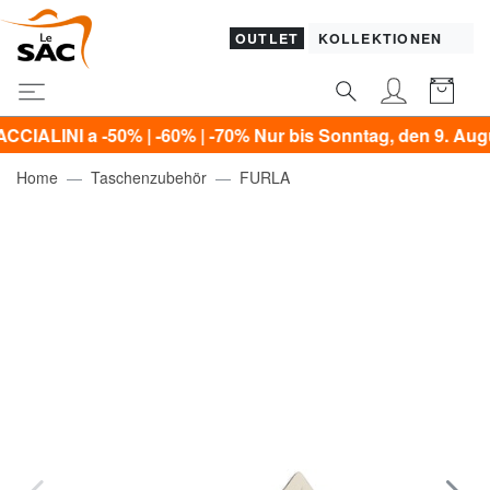
OUTLET
KOLLEKTIONEN
 a -50% | -60% | -70% Nur bis Sonntag, den 9. August!*
Home
Taschenzubehör
FURLA