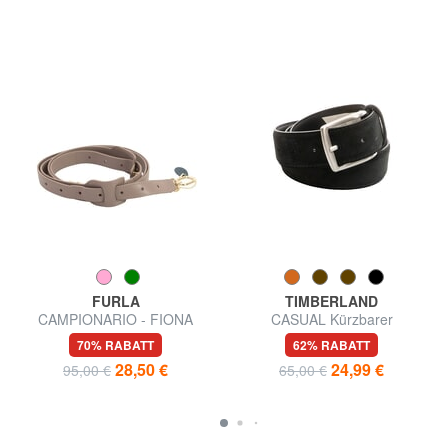
FURLA
TIMBERLAND
CAMPIONARIO - FIONA
CASUAL Kürzbarer
Schulterriemen aus Leder
Wildledergürtel
70% RABATT
62% RABATT
28,50 €
24,99 €
95,00 €
65,00 €