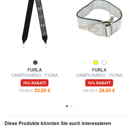
FURLA
FURLA
CAMPIONARIO - FIONA
CAMPIONARIO - FIONA
Schultergurt für Taschen
Schulterriemen mit Logo
70% RABATT
70% RABATT
22,50 €
28,50 €
75,00 €
95,00 €
Diese Produkte könnten Sie auch interessieren