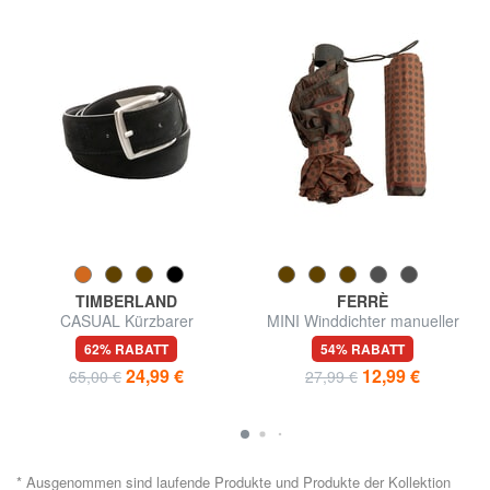
TIMBERLAND
FERRÈ
CASUAL Kürzbarer
MINI Winddichter manueller
Wildledergürtel
Regenschirm
62% RABATT
54% RABATT
24,99 €
12,99 €
65,00 €
27,99 €
* Ausgenommen sind laufende Produkte und Produkte der Kollektion