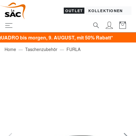
OUTLET
KOLLEKTIONEN
O bis morgen, 9. AUGUST, mit 50% Rabatt*
Home
Taschenzubehör
FURLA