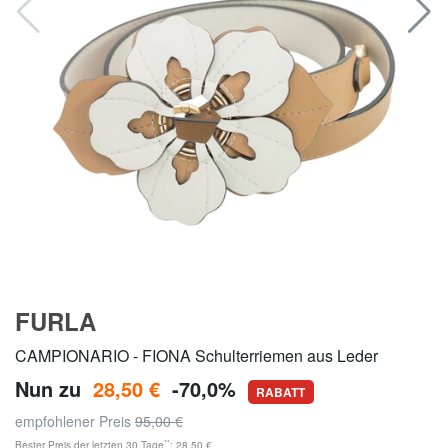
FURLA
CAMPIONARIO - FIONA Schulterriemen aus Leder
Nun zu
28,50 €
-70,0%
RABATT
empfohlener Preis
95,00 €
**
Bester Preis der letzten 30 Tage
: 28,50 €