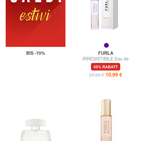
BIS -70%
FURLA
IRRESISTIBILE Eau de
Parfum 10 ml
45% RABATT
10,99 €
20,00 €