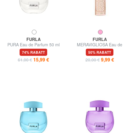
FURLA
FURLA
PURA Eau de Parfum 50 ml
MERAVIGLIOSA Eau de
Parfum 10 ml
74% RABATT
50% RABATT
15,99 €
9,99 €
61,00 €
20,00 €