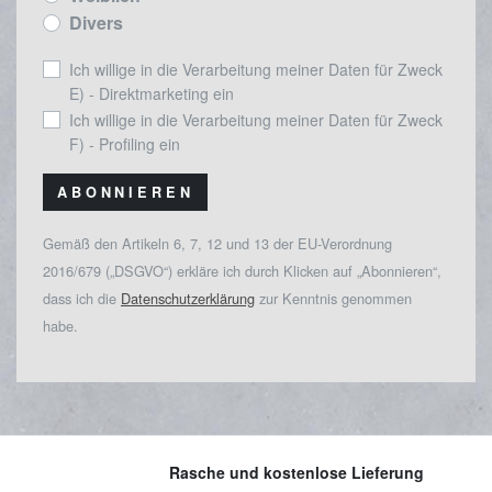
Divers
Ich willige in die Verarbeitung meiner Daten für Zweck
E) - Direktmarketing ein
Ich willige in die Verarbeitung meiner Daten für Zweck
F) - Profiling ein
ABONNIEREN
Gemäß den Artikeln 6, 7, 12 und 13 der EU-Verordnung
2016/679 („DSGVO“) erkläre ich durch Klicken auf „Abonnieren“,
dass ich die
Datenschutzerklärung
zur Kenntnis genommen
habe.
Rasche und kostenlose Lieferung