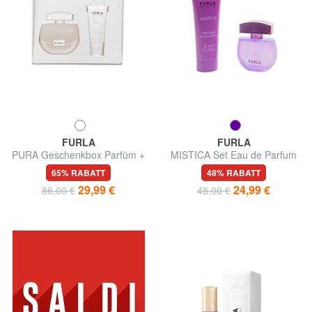
FURLA
FURLA
PURA Geschenkbox Parfüm +
MISTICA Set Eau de Parfum
Körperlotion
30ML, Körpercreme 75 ml
65% RABATT
48% RABATT
29,99 €
24,99 €
86,00 €
48,00 €