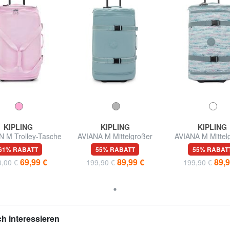
KIPLING
KIPLING
KIPLING
 M Trolley-Tasche
AVIANA M Mittelgroßer
AVIANA M Mittel
ttlerer Größe
Trolley
Trolley
61% RABATT
55% RABATT
55% RABAT
69,99 €
89,99 €
89,9
,00 €
199,90 €
199,90 €
h interessieren