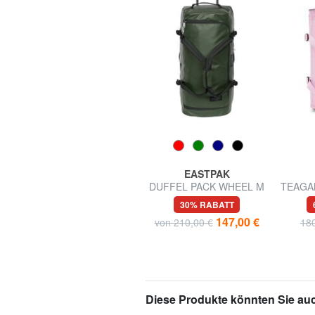
EASTPAK
DUFFEL PACK WHEEL M
TEAGAN
Mittelgroßer
mi
30% RABATT
wasserabweisender
147,00 €
von 210,00 €
180
Reisetaschen-Trolley
Diese Produkte könnten Sie auc