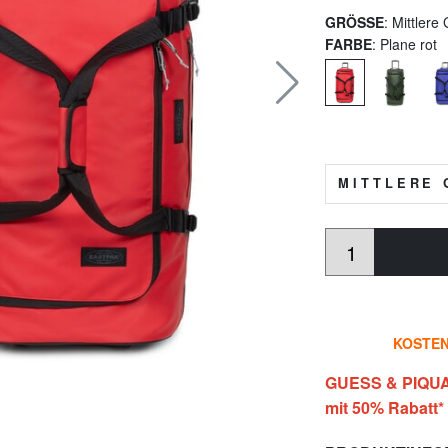
GRÖSSE
: Mittler
FARBE
: Plane rot
MITTLERE 
KOSTEN
GUESS & PIQUA
mit 50% Rabatt*