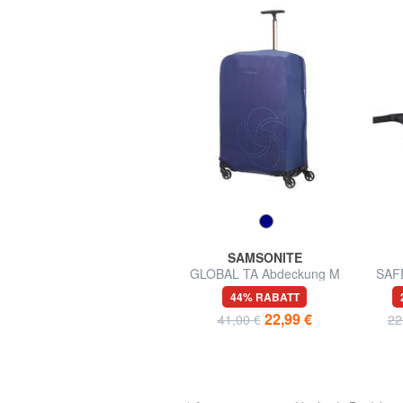
TUCANO
SAMSONITE
SCATTO Kameratasche
GLOBAL TA Abdeckung M
SAF
für Koffer
67% RABATT
44% RABATT
9,99 €
22,99 €
29,90 €
41,00 €
22