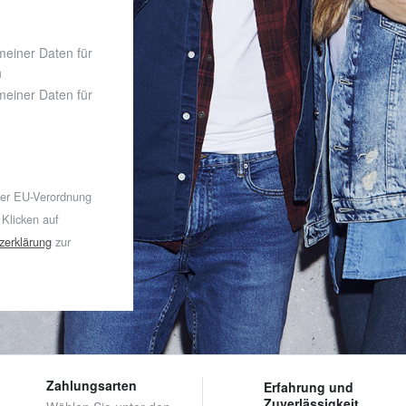
 meiner Daten für
n
 meiner Daten für
der EU-Verordnung
 Klicken auf
zerklärung
zur
Zahlungsarten
Erfahrung und
Zuverlässigkeit