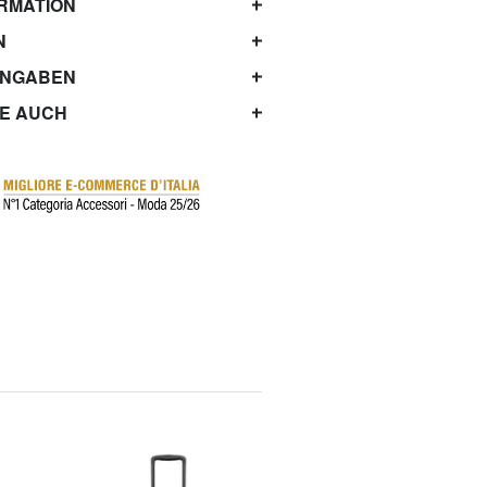
RMATION
N
ANGABEN
IE AUCH