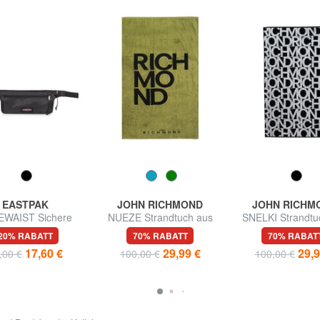
EASTPAK
JOHN RICHMOND
JOHN RICHM
EWAIST Sichere
NUEZE Strandtuch aus
SNELKI Strandtu
Reisetasche
Baumwolle
Baumwolle
20% RABATT
70% RABATT
70% RABAT
17,60 €
29,99 €
29,9
,00 €
100,00 €
100,00 €