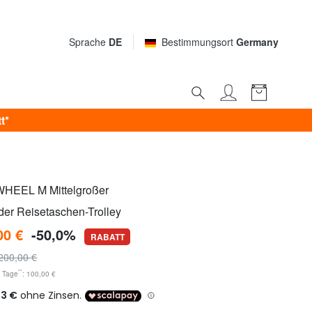
Sprache
DE
Bestimmungsort
Germany
t*
EEL M Mittelgroßer
er Reisetaschen-Trolley
00 €
-50,0%
RABATT
200,00 €
**
0 Tage
: 100,00 €