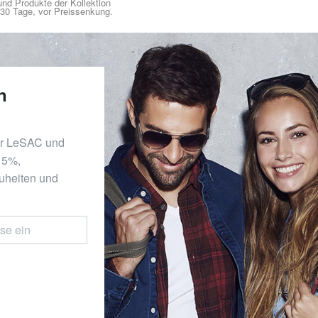
nd Produkte der Kollektion
n 30 Tage, vor Preissenkung.
n
er LeSAC und
 15%,
uheiten und