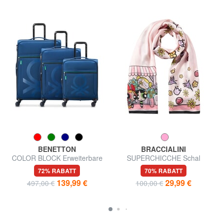
BENETTON
BRACCIALINI
COLOR BLOCK Erweiterbare
SUPERCHICCHE Schal
Kabine + Mittlerer + Großer
72% RABATT
70% RABATT
Trolley-Satz
139,99 €
29,99 €
497,00 €
100,00 €