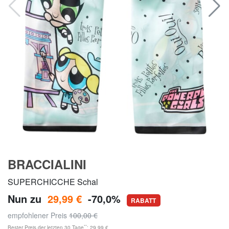
BRACCIALINI
SUPERCHICCHE Schal
Nun zu
29,99 €
-70,0%
RABATT
empfohlener Preis
100,00 €
**
Bester Preis der letzten 30 Tage
: 29,99 €