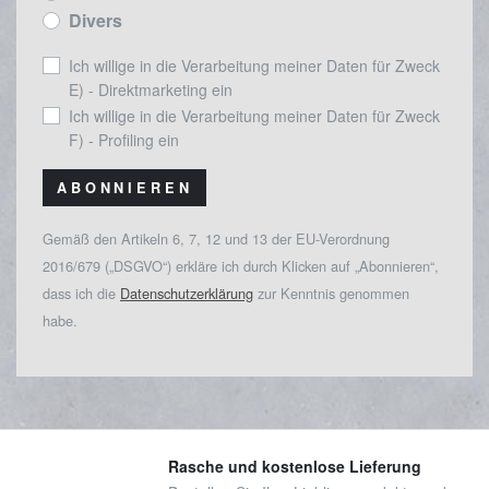
Divers
Ich willige in die Verarbeitung meiner Daten für Zweck
E) - Direktmarketing ein
Ich willige in die Verarbeitung meiner Daten für Zweck
F) - Profiling ein
ABONNIEREN
Gemäß den Artikeln 6, 7, 12 und 13 der EU-Verordnung
2016/679 („DSGVO“) erkläre ich durch Klicken auf „Abonnieren“,
dass ich die
Datenschutzerklärung
zur Kenntnis genommen
habe.
Rasche und kostenlose Lieferung