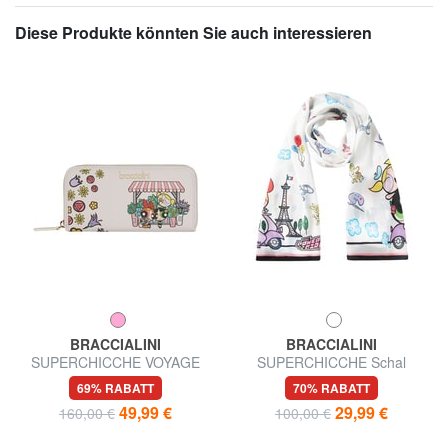
Diese Produkte könnten Sie auch interessieren
BRACCIALINI
BRACCIALINI
SUPERCHICCHE VOYAGE
SUPERCHICCHE Schal
Geldbörse mit Münzfach
69% RABATT
70% RABATT
49,99 €
29,99 €
160,00 €
100,00 €