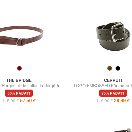
THE BRIDGE
CERRUTI
rgestellt in Italien Ledergürtel
LOGO EMBOSSED Kürzbarer L
50% RABATT
75% RABATT
57,50 €
29,99 €
115,00 €
119,00 €