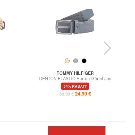
TOMMY HILFIGER
DENTON ELASTIC Herren-Gürtel aus
gewebtem Stoff
54% RABATT
24,99 €
54,90 €