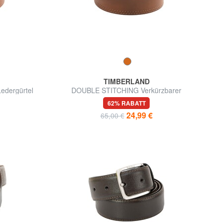
TIMBERLAND
edergürtel
DOUBLE STITCHING Verkürzbarer
Ledergürtel
62% RABATT
24,99 €
65,00 €