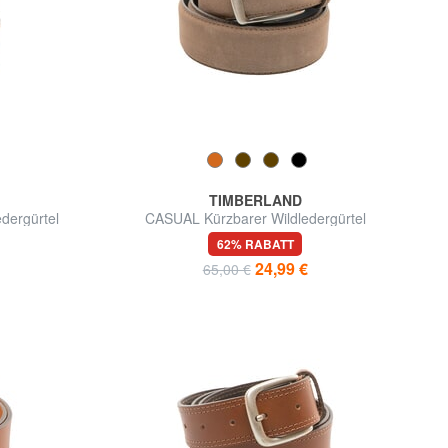
TIMBERLAND
dergürtel
CASUAL Kürzbarer Wildledergürtel
62% RABATT
24,99 €
65,00 €