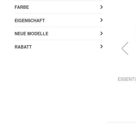
FARBE
EIGENSCHAFT
NEUE MODELLE
RABATT
TIMBERLAND
CASUAL NEW Ledergürtel
ESSENTIA
67% RABATT
22,99 €
69,90 €