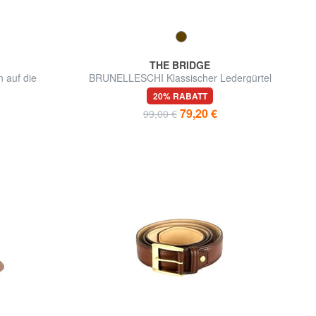
THE BRIDGE
 auf die
BRUNELLESCHI Klassischer Ledergürtel
werden.
20% RABATT
79,20 €
99,00 €
d