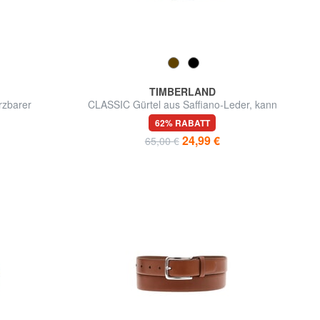
TIMBERLAND
zbarer
CLASSIC Gürtel aus Saffiano-Leder, kann
gekürzt werden
62% RABATT
24,99 €
65,00 €