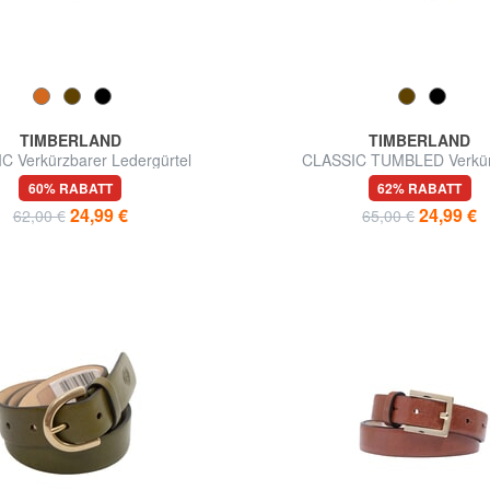
TIMBERLAND
TIMBERLAND
C Verkürzbarer Ledergürtel
CLASSIC TUMBLED Verkür
Ledergürtel
60% RABATT
62% RABATT
24,99 €
24,99 €
62,00 €
65,00 €