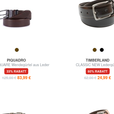
PIQUADRO
TIMBERLAND
UARE Wendegürtel aus Leder
CLASSIC NEW Ledergür
33% RABATT
60% RABATT
83,99 €
24,99 €
125,00 €
62,00 €