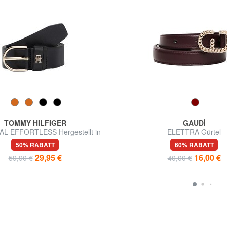
TOMMY HILFIGER
GAUDÌ
L EFFORTLESS Hergestellt in
ELETTRA Gürtel
Italien Ledergürtel
50% RABATT
60% RABATT
29,95 €
16,00 €
59,90 €
40,00 €