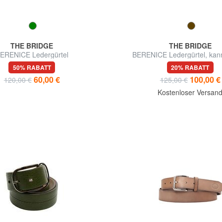
THE BRIDGE
THE BRIDGE
ERENICE Ledergürtel
BERENICE Ledergürtel, kann
gewünschte Länge gekürzt 
50% RABATT
20% RABATT
60,00 €
100,00 €
120,00 €
125,00 €
Kostenloser Versan