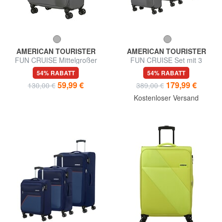
AMERICAN TOURISTER
AMERICAN TOURISTER
FUN CRUISE Mittelgroßer
FUN CRUISE Set mit 3
erweiterbarer Trolley
Trolleys: Kabine+mittel, groß
54% RABATT
54% RABATT
exp
59,99 €
179,99 €
130,00 €
389,00 €
Kostenloser Versand