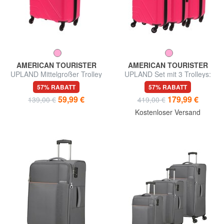
AMERICAN TOURISTER
AMERICAN TOURISTER
UPLAND Mittelgroßer Trolley
UPLAND Set mit 3 Trolleys:
Kabine, mittel, groß
57% RABATT
57% RABATT
59,99 €
179,99 €
139,00 €
419,00 €
Kostenloser Versand