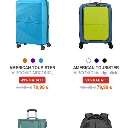
AMERICAN TOURISTER
AMERICAN TOURISTER
AIRCONIC AIRCONIC,
AIRCONIC Handgepäck-
mittlere Größe, leicht
Trolley, 15,6" PC-Halterung
43% RABATT
53% RABATT
79,99 €
79,99 €
139,90 €
169,90 €