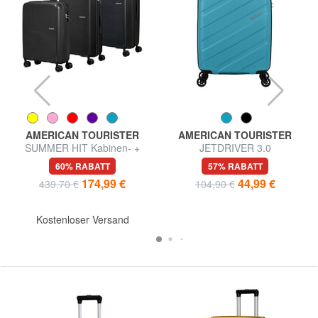
AMERICAN TOURISTER
AMERICAN TOURISTER
SUMMER HIT Kabinen- +
JETDRIVER 3.0
Mittel- + Groß-Trolley-Set
Handgepäcktrolley
60% RABATT
57% RABATT
174,99 €
44,99 €
439,70 €
104,90 €
Kostenloser Versand