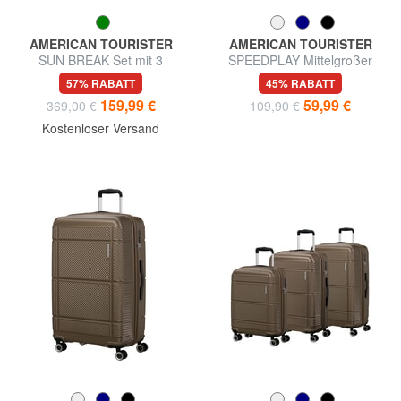
AMERICAN TOURISTER
AMERICAN TOURISTER
SUN BREAK Set mit 3
SPEEDPLAY Mittelgroßer
Trolleys: Kabine+mittel, groß
Trolley
57% RABATT
45% RABATT
exp
159,99 €
59,99 €
369,00 €
109,90 €
Kostenloser Versand