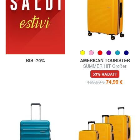
BIS -70%
AMERICAN TOURISTER
SUMMER HIT Großer
Einkaufswagen
53% RABATT
74,99 €
159,90 €