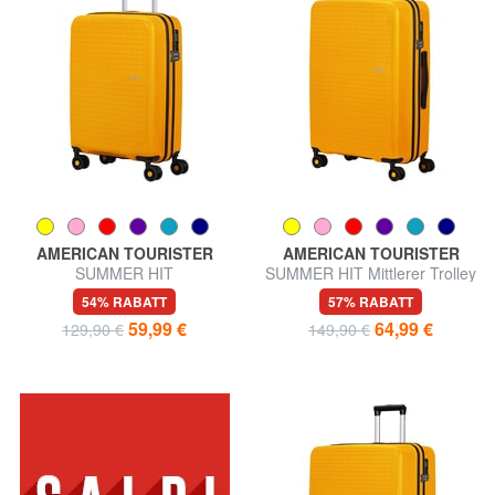
AMERICAN TOURISTER
AMERICAN TOURISTER
SUMMER HIT
SUMMER HIT Mittlerer Trolley
Handgepäcktrolley
54% RABATT
57% RABATT
59,99 €
64,99 €
129,90 €
149,90 €