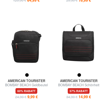
64,99 €
16,99 €
129,90 €
29,90 €
AMERICAN TOURISTER
AMERICAN TOURISTER
BOMBAY BEACH Geldbeutel
BOMBAY BEACH Schönheit
mit Haken
60% RABATT
57% RABATT
9,99 €
14,99 €
24,90 €
34,90 €