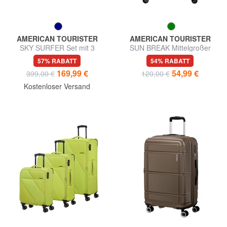
AMERICAN TOURISTER
AMERICAN TOURISTER
SKY SURFER Set mit 3
SUN BREAK Mittelgroßer
erweiterbaren Trolleys:
erweiterbarer Trolley
57% RABATT
54% RABATT
Kabine, mittel und groß
169,99 €
54,99 €
399,00 €
120,00 €
Kostenloser Versand