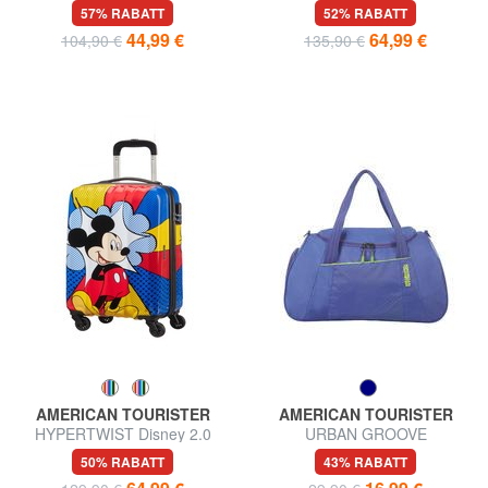
Handgepäcktrolley
Handgepäck
57% RABATT
52% RABATT
44,99 €
64,99 €
104,90 €
135,90 €
AMERICAN TOURISTER
AMERICAN TOURISTER
HYPERTWIST Disney 2.0
URBAN GROOVE
Handgepäckwagen
Reisetasche mit Schultergurt
50% RABATT
43% RABATT