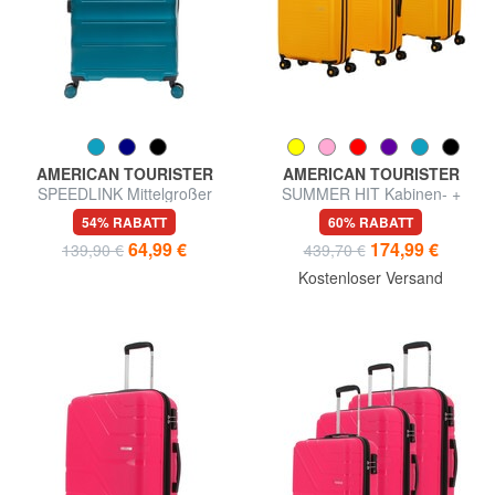
AMERICAN TOURISTER
AMERICAN TOURISTER
SPEEDLINK Mittelgroßer
SUMMER HIT Kabinen- +
Trolley
Mittel- + Groß-Trolley-Set
54% RABATT
60% RABATT
64,99 €
174,99 €
139,90 €
439,70 €
Kostenloser Versand