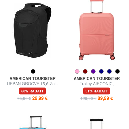
AMERICAN TOURISTER
AMERICAN TOURISTER
URBAN GROOVE 15,6-Zoll-
Trolley AIRCONIC,
PC-Rucksack
Handgepäck, leicht
60% RABATT
31% RABATT
29,99 €
89,99 €
75,90 €
129,90 €