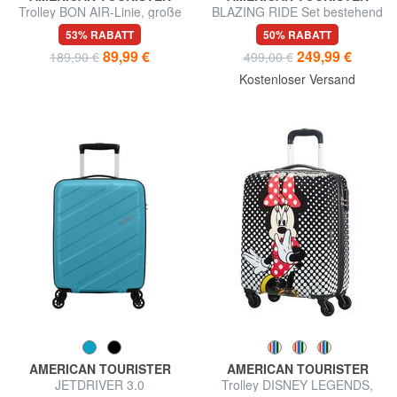
Trolley BON AIR-Linie, große
BLAZING RIDE Set bestehend
Größe
aus 3 Trolleys + Reisetasche
53% RABATT
50% RABATT
+ 2 Rucksäcken + 2
89,99 €
249,99 €
189,90 €
499,00 €
Kosmetikkoffern
Kostenloser Versand
AMERICAN TOURISTER
AMERICAN TOURISTER
JETDRIVER 3.0
Trolley DISNEY LEGENDS,