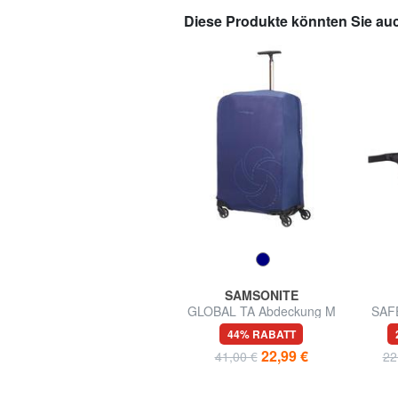
Diese Produkte könnten Sie auc
TUCANO
SAMSONITE
SCATTO Kameratasche
GLOBAL TA Abdeckung M
SAF
für Koffer
67% RABATT
44% RABATT
9,99 €
22,99 €
29,90 €
41,00 €
22