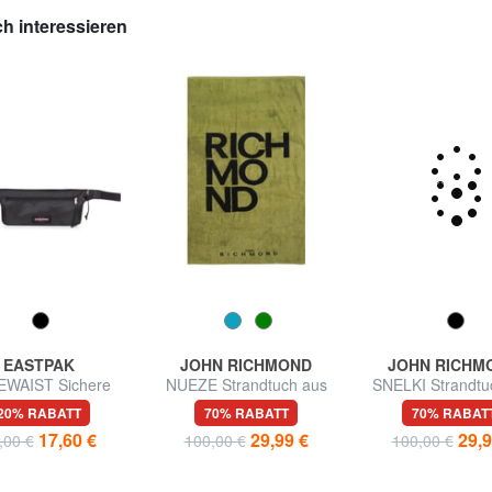
h interessieren
EASTPAK
JOHN RICHMOND
JOHN RICHM
EWAIST Sichere
NUEZE Strandtuch aus
SNELKI Strandtu
Reisetasche
Baumwolle
Baumwolle
20% RABATT
70% RABATT
70% RABAT
17,60 €
29,99 €
29,9
,00 €
100,00 €
100,00 €