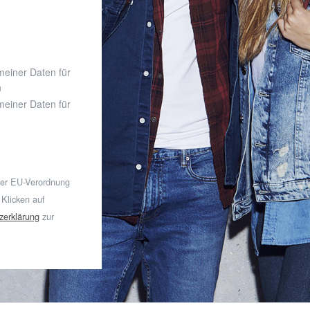
 meiner Daten für
n
 meiner Daten für
der EU-Verordnung
 Klicken auf
zerklärung
zur