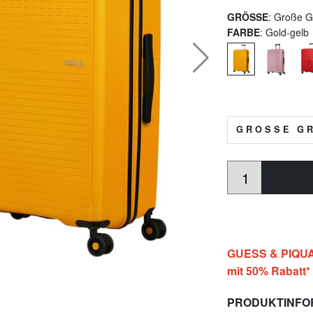
GRÖSSE
: Große G
FARBE
: Gold-gelb
GROSSE GRÖ
GUESS & PIQUA
mit 50% Rabatt*
PRODUKTINFO