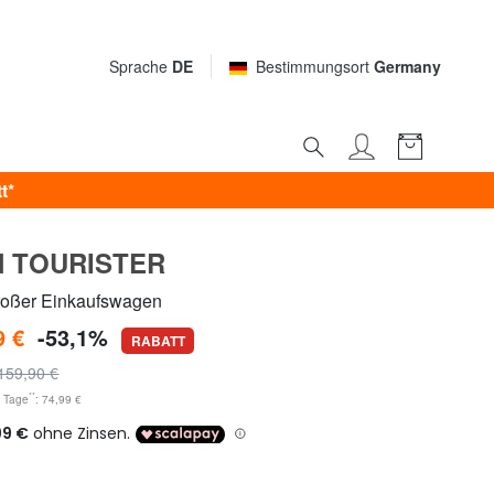
Sprache
DE
Bestimmungsort
Germany
t*
 TOURISTER
ßer Einkaufswagen
9 €
-53,1%
RABATT
159,90 €
**
0 Tage
: 74,99 €