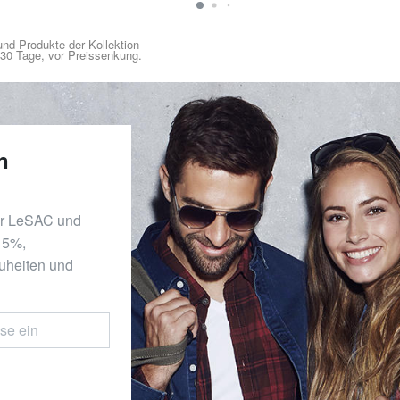
nd Produkte der Kollektion
n 30 Tage, vor Preissenkung.
n
er LeSAC und
 15%,
uheiten und