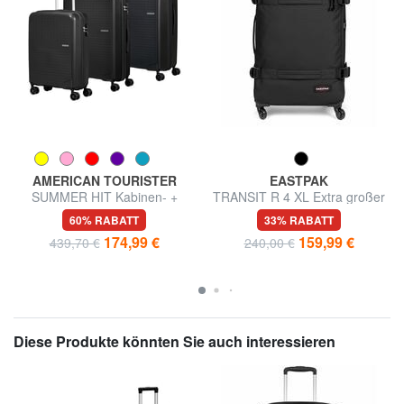
AMERICAN TOURISTER
EASTPAK
SUMMER HIT Kabinen- +
TRANSIT R 4 XL Extra großer
Mittel- + Groß-Trolley-Set
Trolley
60% RABATT
33% RABATT
174,99 €
159,99 €
439,70 €
240,00 €
Diese Produkte könnten Sie auch interessieren