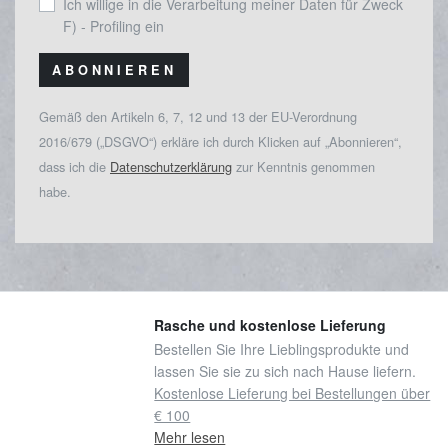
Ich willige in die Verarbeitung meiner Daten für Zweck
F) - Profiling ein
ABONNIEREN
Gemäß den Artikeln 6, 7, 12 und 13 der EU-Verordnung
2016/679 („DSGVO“) erkläre ich durch Klicken auf „Abonnieren“,
dass ich die
Datenschutzerklärung
zur Kenntnis genommen
habe.
Rasche und kostenlose Lieferung
Bestellen Sie Ihre Lieblingsprodukte und
lassen Sie sie zu sich nach Hause liefern.
Kostenlose Lieferung bei Bestellungen über
€ 100
Mehr lesen