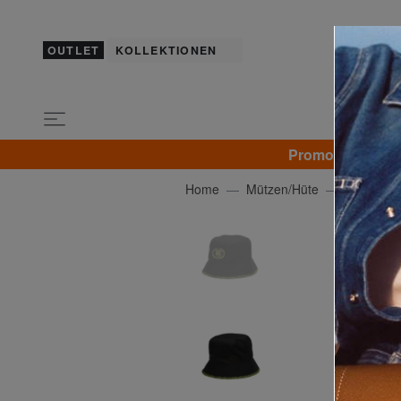
OUTLET
KOLLEKTIONEN
Promo KLEIDUNG 
Home
Mützen/Hüte
VANS