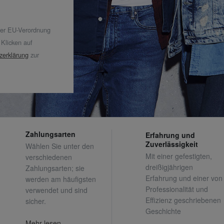
der EU-Verordnung
 Klicken auf
zerklärung
zur
Zahlungsarten
Erfahrung und
Zuverlässigkeit
Wählen Sie unter den
Mit einer gefestigten,
verschiedenen
dreißigjährigen
Zahlungsarten; sie
Erfahrung und einer von
werden am häufigsten
Professionalität und
verwendet und sind
Effizienz geschriebenen
sicher.
Geschichte
Mehr lesen