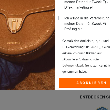
meiner Daten für Zweck E) -
Direktmarketing ein
Ich willige in die Verarbeitung
meiner Daten für Zweck F) -
Profiling ein
Gemäß den Artikeln 6, 7, 12 und 
EU-Verordnung 2016/679 („DSGV
erkläre ich durch Klicken auf
Promo KLEIDUNG
„Abonnieren“, dass ich die
KLEIN alles zu 
Datenschutzerklärung
zur Kenntni
August!*
genommen habe.
PRODUKTINFO
ABONNIEREN
HERSTELLER
ENTDECKEN S