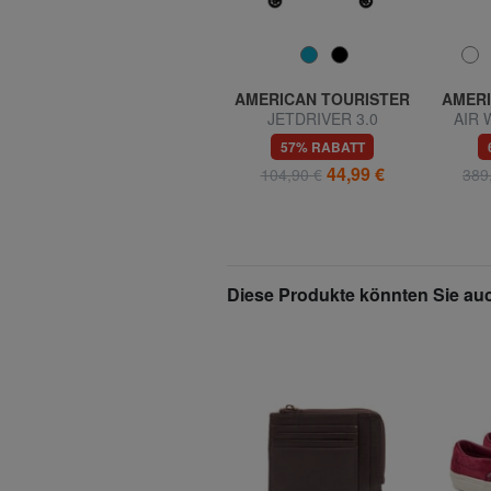
BENETTON
AMERICAN TOURISTER
AMERI
BE Großer, erweiterbarer
JETDRIVER 3.0
AIR 
Trolley
Handgepäcktrolley
Mittel-
74% RABATT
57% RABATT
49,99 €
44,99 €
189,00 €
104,90 €
389
Diese Produkte könnten Sie auc