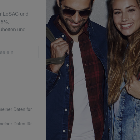
er LeSAC und
 15%,
uheiten und
 meiner Daten für
n
 meiner Daten für