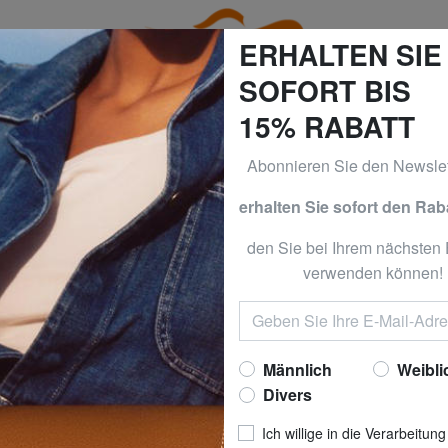
ERHALTEN SIE
SOFORT BIS
15% RABATT
Abonnieren Sie den Newslet
alles zu -50% & CALVIN KLEIN alles zu -60% Nur bis Sonn
erhalten Sie sofort den Rab
VANS
den Sie bei Ihrem nächsten 
verwenden können!
EMBLEM SKATE 
Nun zu
14,9
empfohlener Preis
Bester Preis der letzten 3
Männlich
Weibli
Divers
Ich willige in die Verarbeitung
FARBE
: Schwarz