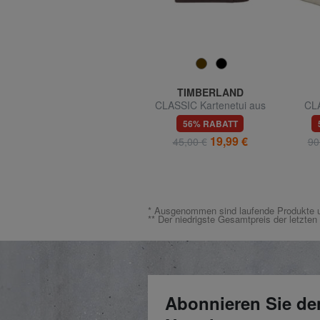
FURLA
TIMBERLAND
m
CLASSIC Shopper-Tasche
CLASSIC Kartenetui aus
CLA
aus Leder mit Andromeda-
Leder mit Münzfach
Sneak
45% RABATT
56% RABATT
Print
202,40 €
19,99 €
368,00 €
45,00 €
90
* Ausgenommen sind laufende Produkte u
** Der niedrigste Gesamtpreis der letzte
Abonnieren Sie de