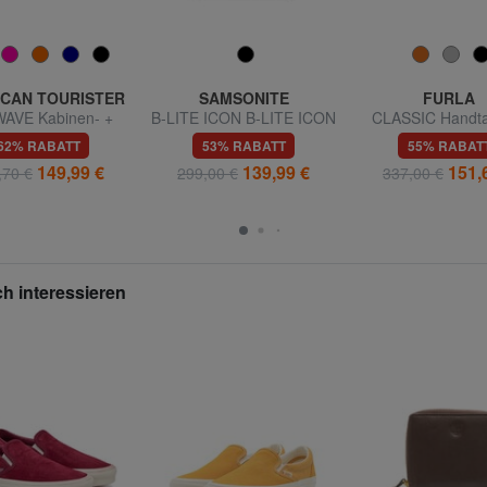
CAN TOURISTER
SAMSONITE
FURLA
WAVE Kabinen- +
B-LITE ICON B-LITE ICON
CLASSIC Handta
 + Groß-Trolley-Set
exp, groß
Ledershopp
62% RABATT
53% RABATT
55% RABAT
149,99 €
139,99 €
151,
,70 €
299,00 €
337,00 €
h interessieren