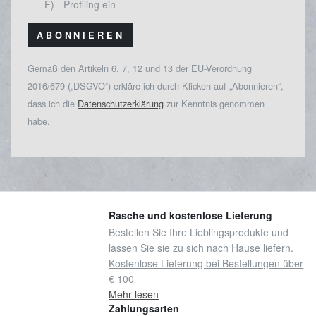
F) - Profiling ein
ABONNIEREN
Gemäß den Artikeln 6, 7, 12 und 13 der EU-Verordnung
2016/679 („DSGVO“) erkläre ich durch Klicken auf „Abonnieren“,
dass ich die
Datenschutzerklärung
zur Kenntnis genommen
habe.
Rasche und kostenlose Lieferung
Bestellen Sie Ihre Lieblingsprodukte und
lassen Sie sie zu sich nach Hause liefern.
Kostenlose Lieferung bei Bestellungen über
€ 100
Mehr lesen
Zahlungsarten