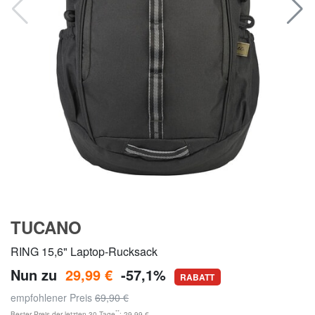
TUCANO
RING 15,6" Laptop-Rucksack
Nun zu
29,99 €
-57,1%
RABATT
empfohlener Preis
69,90 €
**
Bester Preis der letzten 30 Tage
: 29,99 €