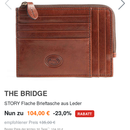
THE BRIDGE
STORY Flache Brieftasche aus Leder
Nun zu
104,00 €
-23,0%
RABATT
empfohlener Preis
135,00 €
**
Bester Preis der letzten 30 Tage
: 104,00 €