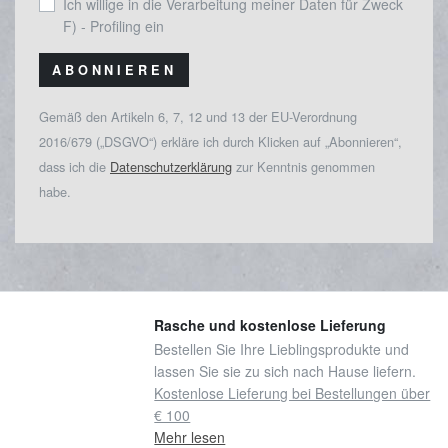
Ich willige in die Verarbeitung meiner Daten für Zweck
F) - Profiling ein
ABONNIEREN
Gemäß den Artikeln 6, 7, 12 und 13 der EU-Verordnung
2016/679 („DSGVO“) erkläre ich durch Klicken auf „Abonnieren“,
dass ich die
Datenschutzerklärung
zur Kenntnis genommen
habe.
Rasche und kostenlose Lieferung
Bestellen Sie Ihre Lieblingsprodukte und
lassen Sie sie zu sich nach Hause liefern.
Kostenlose Lieferung bei Bestellungen über
€ 100
Mehr lesen