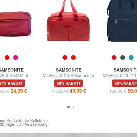
SAMSONITE
SAMSONITE
SAMSONIT
E 5.0 XS Mini-
MOVE 5.0 XS Reisetasche
MOVE 5.0 14,1" L
hängetasche
Rucksack
67% RABATT
58% RABATT
56% RABAT
24,99 €
49,99 €
59,9
,00 €
119,00 €
135,00 €
nd Produkte der Kollektion
n 30 Tage, vor Preissenkung.