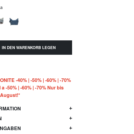
ka
IN DEN WARENKORB LEGEN
ITE -40% | -50% | -60% | -70%
 -50% | -60% | -70% Nur bis
 August!*
RMATION
N
ANGABEN