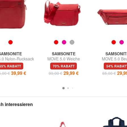
SAMSONITE
SAMSONITE
SAMSONIT
.0 Nylon-Rucksack
MOVE 5.0 Weiche
MOVE 5.0 Beu
 14-Zoll-Laptop
Umhängetasche
65% RABATT
70% RABATT
54% RABAT
39,99 €
29,99 €
29,9
,00 €
99,00 €
65,00 €
h interessieren