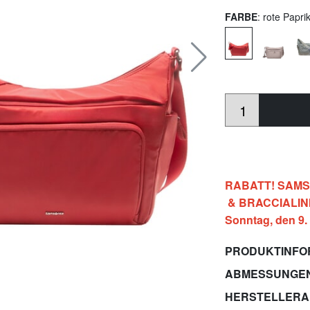
FARBE
: rote Papri
RABATT! SAMSON
& BRACCIALINI a
Sonntag, den 9.
PRODUKTINFO
ABMESSUNGE
HERSTELLER