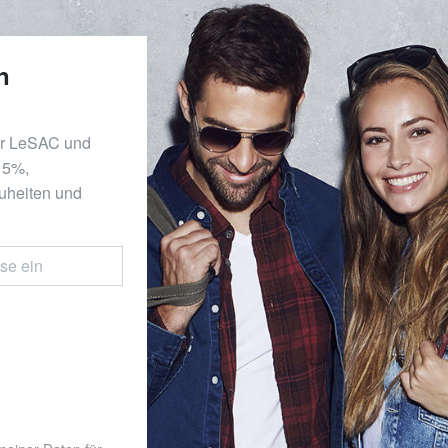
n
er LeSAC und
 15%,
uheiten und