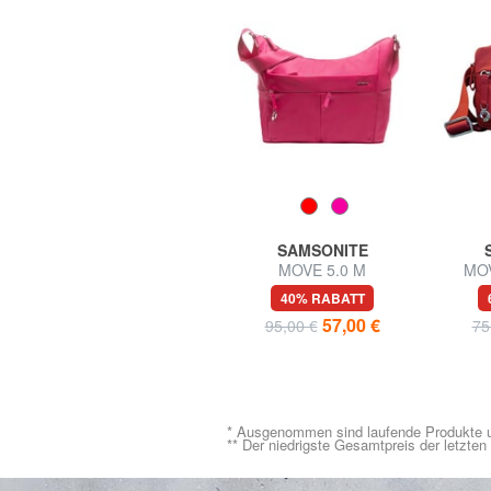
SAMSONITE
SAMSONITE
MOVE 5.0 Umhängetasche
MOVE 5.0 M
MOV
Umhängetasche
Um
40% RABATT
40% RABATT
57,00 €
57,00 €
95,00 €
95,00 €
75
* Ausgenommen sind laufende Produkte u
** Der niedrigste Gesamtpreis der letzte