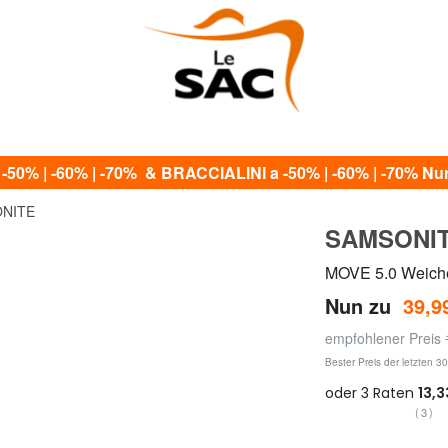
0% | -60% | -70% & BRACCIALINI a -50% | -60% | -70% Nur 
NITE
SAMSONI
MOVE 5.0 Weich
Nun zu
39,9
empfohlener Preis
Bester Preis der letzten 3
(3)