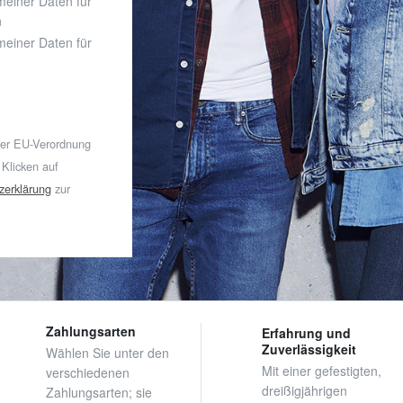
 meiner Daten für
n
 meiner Daten für
der EU-Verordnung
 Klicken auf
zerklärung
zur
Zahlungsarten
Erfahrung und
Zuverlässigkeit
Wählen Sie unter den
Mit einer gefestigten,
verschiedenen
dreißigjährigen
Zahlungsarten; sie