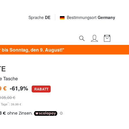
Sprache
DE
Bestimmungsort
Germany
bis Sonntag, den 9. August!*
TE
e Tasche
9 €
-61,9%
RABATT
105,00 €
**
0 Tage
: 39,99 €