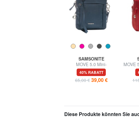
SAMSONITE
SAMSONITE
ROADED Große Tasche
MOVE 5.0 Mini-
MOVE 5
mit Rollen
Schultertasche
für
56% RABATT
40% RABATT
99,99 €
39,00 €
229,00 €
65,00 €
115
Diese Produkte könnten Sie auc