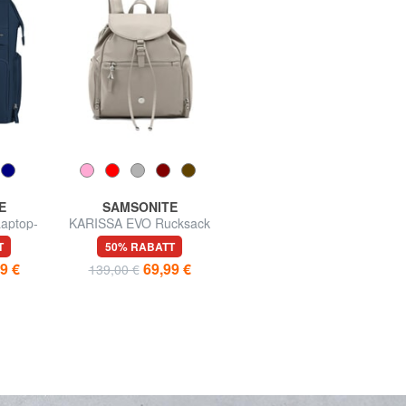
E
SAMSONITE
SAMSONITE
aptop-
KARISSA EVO Rucksack
SONORA Seesack
T
50% RABATT
58% RABATT
9 €
69,99 €
49,99 €
139,00 €
119,00 €