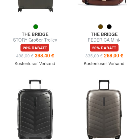
THE BRIDGE
THE BRIDGE
STORY Großer Trolley
FEDERICA Mini-
Umhängetasche aus Leder
20% RABATT
20% RABATT
398,40 €
268,00 €
498,00 €
335,00 €
Kostenloser Versand
Kostenloser Versand