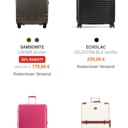
SAMSONITE
ECHOLAC
LIN'AIR Großer
CELESTRA BLX Großer
Einkaufswagen
erweiterbarer Trolley
259,00 €
38% RABATT
179,99 €
Kostenloser Versand
289,00 €
Kostenloser Versand