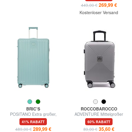
269,99 €
449,00 €
Kostenloser Versand
BRIC’S
ROCCOBAROCCO
POSITANO Extra großer,
ADVENTURE Mittelgroßer
erweiterbarer Trolley
Trolley
41% RABATT
60% RABATT
289,99 €
35,60 €
489,00 €
89,00 €