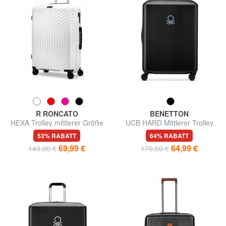
R RONCATO
BENETTON
HEXA Trolley mittlerer Größe
UCB HARD Mittlerer Trolley
53% RABATT
64% RABATT
69,99 €
64,99 €
149,00 €
179,00 €