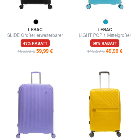
LESAC
LESAC
SLIDE Großer erweiterbarer
LIGHT POP 1 Mittelgroßer
Trolley
erweiterbarer Trolley
43% RABATT
58% RABATT
59,99 €
49,99 €
105,00 €
119,90 €