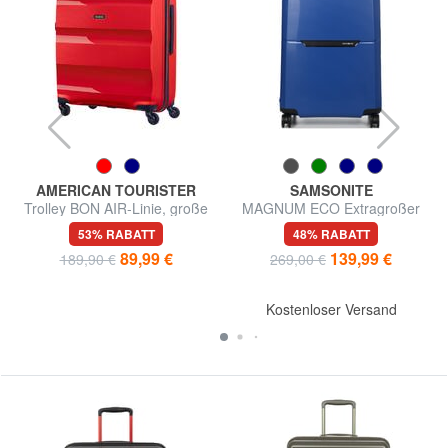
AMERICAN TOURISTER
SAMSONITE
Trolley BON AIR-Linie, große
MAGNUM ECO Extragroßer
Größe
Trolley
53% RABATT
48% RABATT
89,99 €
139,99 €
189,90 €
269,00 €
Kostenloser Versand