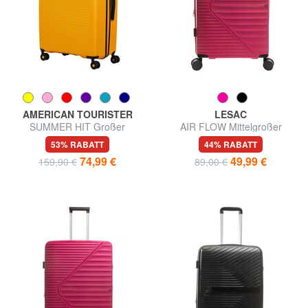
AMERICAN TOURISTER
LESAC
SUMMER HIT Großer
AIR FLOW Mittelgroßer
Einkaufswagen
erweiterbarer Trolley
53% RABATT
44% RABATT
74,99 €
49,99 €
159,90 €
89,00 €