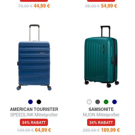
44,99 €
54,99 €
79,00 €
95,00 €
AMERICAN TOURISTER
SAMSONITE
SPEEDLINK Mittelgroßer
NUON Mittelgroßer
Trolley
erweiterbarer Trolley
54% RABATT
34% RABATT
64,99 €
189,99 €
139,90 €
289,00 €