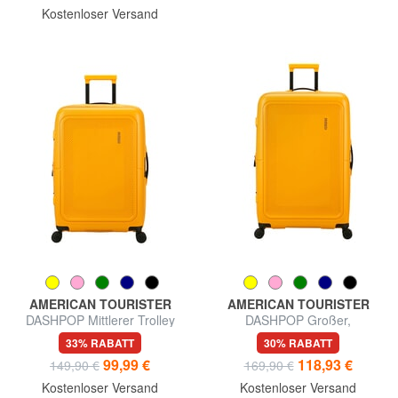
Kostenloser Versand
AMERICAN TOURISTER
AMERICAN TOURISTER
DASHPOP Mittlerer Trolley
DASHPOP Großer,
erweiterbarer Trolley
33% RABATT
30% RABATT
99,99 €
118,93 €
149,90 €
169,90 €
Kostenloser Versand
Kostenloser Versand