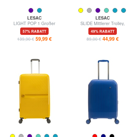
LESAC
LESAC
LIGHT POP 1 Großer
SLIDE Mittlerer Trolley,
erweiterbarer Trolley
ausziehbar
57% RABATT
49% RABATT
59,99 €
44,99 €
139,90 €
89,00 €