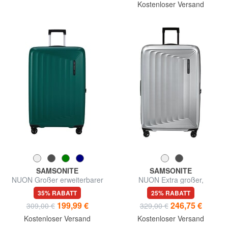
Kostenloser Versand
SAMSONITE
SAMSONITE
NUON Großer erweiterbarer
NUON Extra großer,
Trolley
erweiterbarer Trolley
35% RABATT
25% RABATT
199,99 €
246,75 €
309,00 €
329,00 €
Kostenloser Versand
Kostenloser Versand