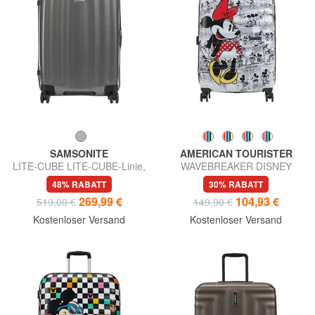
SAMSONITE
AMERICAN TOURISTER
LITE-CUBE LITE-CUBE-Linie,
WAVEBREAKER DISNEY
mittlere Größe, ultraleicht
Mittlerer Trolley
48% RABATT
30% RABATT
269,99 €
104,93 €
519,00 €
149,90 €
Kostenloser Versand
Kostenloser Versand