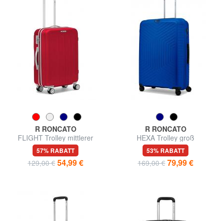
R RONCATO
R RONCATO
FLIGHT Trolley mittlerer
HEXA Trolley groß
Größe
57% RABATT
53% RABATT
54,99 €
79,99 €
129,00 €
169,00 €