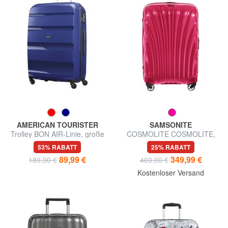
AMERICAN TOURISTER
SAMSONITE
Trolley BON AIR-Linie, große
COSMOLITE COSMOLITE,
Größe
mittelgroß, ultraleicht
53% RABATT
25% RABATT
89,99 €
349,99 €
189,90 €
469,00 €
Kostenloser Versand