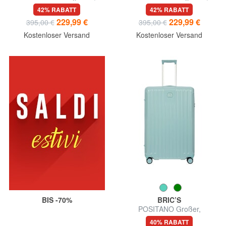
erweiterbarer Trolley
erweiterbarer Trolley
42% RABATT
42% RABATT
229,99 €
229,99 €
395,00 €
395,00 €
Kostenloser Versand
Kostenloser Versand
BIS -70%
BRIC’S
POSITANO Großer,
erweiterbarer Trolley
40% RABATT