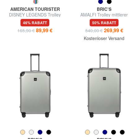
AMERICAN TOURISTER
BRIC’S
DISNEY LEGENDS Trolley
AMALFI Trolley mittlerer
mittlerer Größe
Größe
46% RABATT
50% RABATT
89,99 €
269,99 €
165,90 €
540,00 €
Kostenloser Versand