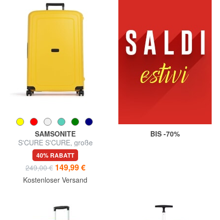
SAMSONITE
BIS -70%
S'CURE S'CURE, große
Größe
40% RABATT
149,99 €
249,00 €
Kostenloser Versand