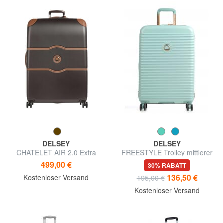
DELSEY
DELSEY
CHATELET AIR 2.0 Extra
FREESTYLE Trolley mittlerer
großer Trolley
Größe
499,00 €
30% RABATT
136,50 €
Kostenloser Versand
195,00 €
Kostenloser Versand