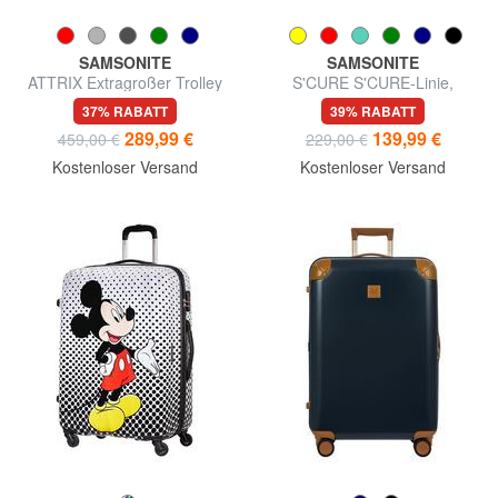
SAMSONITE
SAMSONITE
ATTRIX Extragroßer Trolley
S'CURE S'CURE-Linie,
mittlere Größe
37% RABATT
39% RABATT
289,99 €
139,99 €
459,00 €
229,00 €
Kostenloser Versand
Kostenloser Versand