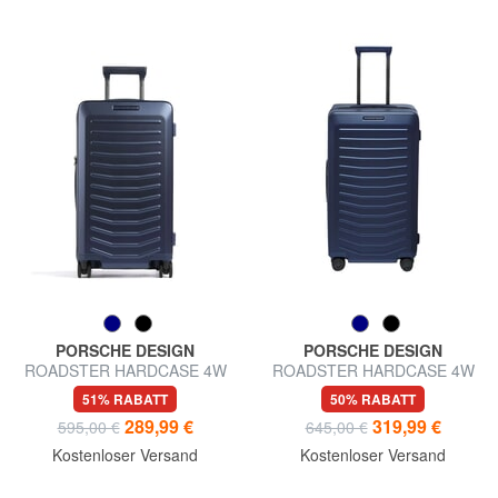
PORSCHE DESIGN
PORSCHE DESIGN
ROADSTER HARDCASE 4W
ROADSTER HARDCASE 4W
Mittelgroßer Trolley, extrem
Großer, extrem
51% RABATT
50% RABATT
widerstandsfähig
widerstandsfähiger Trolley
289,99 €
319,99 €
595,00 €
645,00 €
Kostenloser Versand
Kostenloser Versand