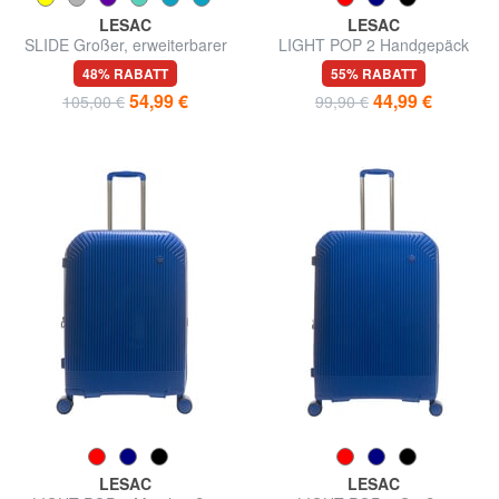
LESAC
LESAC
SLIDE Großer, erweiterbarer
LIGHT POP 2 Handgepäck
Trolley
Trolley
48% RABATT
55% RABATT
54,99 €
44,99 €
105,00 €
99,90 €
LESAC
LESAC