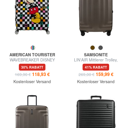
AMERICAN TOURISTER
SAMSONITE
WAVEBREAKER DISNEY
LIN'AIR Mittlerer Trolley,
Großer Trolley
ausziehbar
30% RABATT
41% RABATT
118,93 €
159,99 €
169,90 €
269,00 €
Kostenloser Versand
Kostenloser Versand