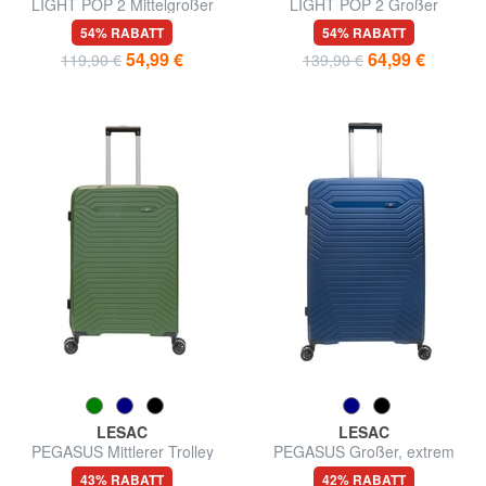
LIGHT POP 2 Mittelgroßer
LIGHT POP 2 Großer
erweiterbarer Trolley
erweiterbarer Trolley
54% RABATT
54% RABATT
54,99 €
64,99 €
119,90 €
139,90 €
LESAC
LESAC
PEGASUS Mittlerer Trolley
PEGASUS Großer, extrem
widerstandsfähiger Trolley
43% RABATT
42% RABATT